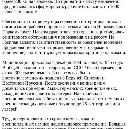
более 200 кг. на человека. По прибытии к месту назначения
предписывалось сформировать рабочие батальоны по 1000
человек в каждом.
Обязанности по приему и размещению интернированных и
организации рабочего процесса возлагались на Наркомуголь и
Наркомчермет. Наркомздрав отвечал за организацию медико-
санитарного обслуживания прибывающих на работу. На
Госплан возлагалась ответственность за обеспечение немцев
продовольственными и промышленными товарами в
количестве, соответствующем нормам конкретного наркомата.
Мобилизация проходила с декабря 1944 по январь 1945 года.
В общей сложности на территорию СССР было перемещено
около 300 тысяч немцев. Больше всего было
восточногерманских немцев из Верхней Силезии и
Восточной Пруссии. После окончания войны к ним
добавилось примерно 2 млн. германских военнопленных,
находившихся в советских лагерях. На стройках и
восстановительных работах использовали даже тех немецких
военнослужащих, которые получили до 25 лет тюрьмы или
лагерей.
Труд интернированных германских граждан и
военнопленных немцев нашел широкое применение. Большая