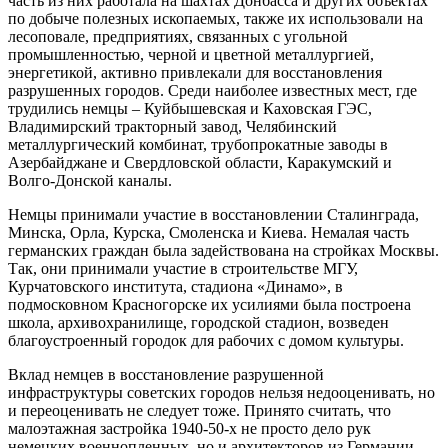
часть из них работала на шахтах Донбасса и других объектах
по добыче полезных ископаемых, также их использовали на
лесоповале, предприятиях, связанных с угольной
промышленностью, черной и цветной металлургией,
энергетикой, активно привлекали для восстановления
разрушенных городов. Среди наиболее известных мест, где
трудились немцы – Куйбышевская и Каховская ГЭС,
Владимирский тракторный завод, Челябинский
металлургический комбинат, трубопрокатные заводы в
Азербайджане и Свердловской области, Каракумский и
Волго-Донской каналы.
Немцы принимали участие в восстановлении Сталинграда,
Минска, Орла, Курска, Смоленска и Киева. Немалая часть
германских граждан была задействована на стройках Москвы.
Так, они принимали участие в строительстве МГУ,
Курчатовского института, стадиона «Динамо», в
подмосковном Красногорске их усилиями была построена
школа, архивохранилище, городской стадион, возведен
благоустроенный городок для рабочих с домом культуры.
Вклад немцев в восстановление разрушенной
инфраструктуры советских городов нельзя недооценивать, но
и переоценивать не следует тоже. Принято считать, что
малоэтажная застройка 1940-50-х не просто дело рук
немецких военнопленных, но и архитекторов из Германии.