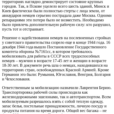
территориях наглядно демонстрирует состояние крупных
городов. Так, в Пскове уцелело всего шесть зданий, Минск и
Киев фактически были полностью стерты с лица земли, от
авиаударов немцев серьезно пострадала даже Москва. Одними
репарациями эти потери было не возместить. Необходимо
было привлечь дополнительную рабочую силу: кто разрушил,
пусть тот и отстраивает.
Решение о задействовании немцев на послевоенных стройках
у советского правительства созрело еще в конце 1944 года. 16
декабря 1944 года вышло Постановление Государственного
комитета обороны №7161сс, в котором требовалось
мобилизовать для работы в СССР всех трудоспособных
немцев – мужчин в возрасте 17-45 лет и женщин в возрасте
18-30 лет. В документе речь шла о немцах, находившихся на
территориях стран, освобожденных Красной Армией. Кроме
Германии это были: Румыния, Югославия, Венгрия, Болгария
и Чехословакия.
Ответственным за мобилизацию назначили Лаврентия Берию.
Транспортировка рабочей силы происходила как
железнодорожными эшелонами, так и автотранспортом. Всем
мобилизуемым разрешалось взять с собой теплую одежду,
запас белья, постельные принадлежности, личную посуду и
продукты питания на время дороги. Общий вес багажа – не