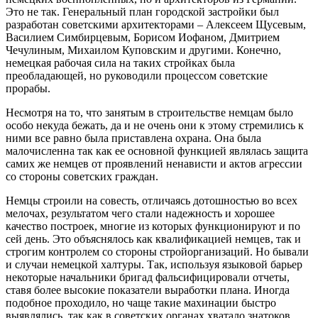
Это не так. Генеральный план городской застройки был
разработан советскими архитекторами – Алексеем Щусевым,
Василием Симбирцевым, Борисом Иофаном, Дмитрием
Чечулиным, Михаилом Куповским и другими. Конечно,
немецкая рабочая сила на таких стройках была
преобладающей, но руководили процессом советские
прорабы.
Несмотря на то, что занятым в строительстве немцам было
особо некуда бежать, да и не очень они к этому стремились к
ними все равно была приставлена охрана. Она была
малочисленна так как ее основной функцией являлась защита
самих же немцев от проявлений ненависти и актов агрессии
со стороны советских граждан.
Немцы строили на совесть, отличаясь дотошностью во всех
мелочах, результатом чего стали надежность и хорошее
качество построек, многие из которых функционируют и по
сей день. Это объяснялось как квалификацией немцев, так и
строгим контролем со стороны стройорганизаций. Но бывали
и случаи немецкой халтуры. Так, используя языковой барьер
некоторые начальники бригад фальсифицировали отчеты,
ставя более высокие показатели выработки плана. Иногда
подобное проходило, но чаще такие махинации быстро
выявлялись, так как в советских органах хватало знатоков