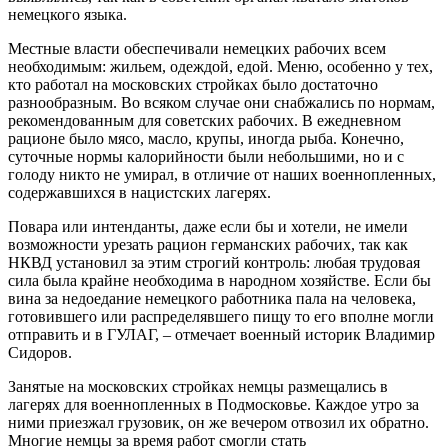
немецкого языка.
Местные власти обеспечивали немецких рабочих всем
необходимым: жильем, одеждой, едой. Меню, особенно у тех,
кто работал на московских стройках было достаточно
разнообразным. Во всяком случае они снабжались по нормам,
рекомендованным для советских рабочих. В ежедневном
рационе было мясо, масло, крупы, иногда рыба. Конечно,
суточные нормы калорийности были небольшими, но и с
голоду никто не умирал, в отличие от наших военнопленных,
содержавшихся в нацистских лагерях.
Повара или интенданты, даже если бы и хотели, не имели
возможности урезать рацион германских рабочих, так как
НКВД установил за этим строгий контроль: любая трудовая
сила была крайне необходима в народном хозяйстве. Если бы
вина за недоедание немецкого работника пала на человека,
готовившего или распределявшего пищу то его вполне могли
отправить и в ГУЛАГ, – отмечает военный историк Владимир
Сидоров.
Занятые на московских стройках немцы размещались в
лагерях для военнопленных в Подмосковье. Каждое утро за
ними приезжал грузовик, он же вечером отвозил их обратно.
Многие немцы за время работ смогли стать