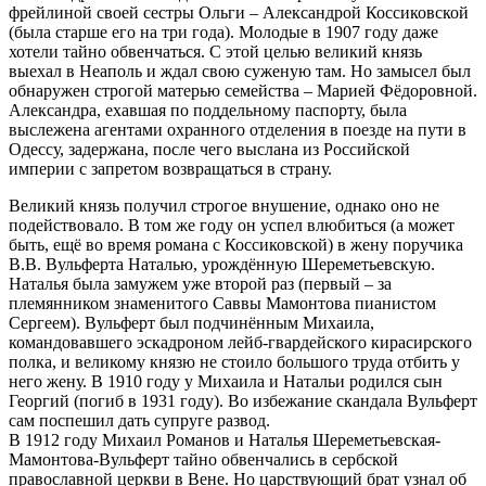
фрейлиной своей сестры Ольги – Александрой Коссиковской
(была старше его на три года). Молодые в 1907 году даже
хотели тайно обвенчаться. С этой целью великий князь
выехал в Неаполь и ждал свою суженую там. Но замысел был
обнаружен строгой матерью семейства – Марией Фёдоровной.
Александра, ехавшая по поддельному паспорту, была
выслежена агентами охранного отделения в поезде на пути в
Одессу, задержана, после чего выслана из Российской
империи с запретом возвращаться в страну.
Великий князь получил строгое внушение, однако оно не
подействовало. В том же году он успел влюбиться (а может
быть, ещё во время романа с Коссиковской) в жену поручика
В.В. Вульферта Наталью, урождённую Шереметьевскую.
Наталья была замужем уже второй раз (первый – за
племянником знаменитого Саввы Мамонтова пианистом
Сергеем). Вульферт был подчинённым Михаила,
командовавшего эскадроном лейб-гвардейского кирасирского
полка, и великому князю не стоило большого труда отбить у
него жену. В 1910 году у Михаила и Натальи родился сын
Георгий (погиб в 1931 году). Во избежание скандала Вульферт
сам поспешил дать супруге развод.
В 1912 году Михаил Романов и Наталья Шереметьевская-
Мамонтова-Вульферт тайно обвенчались в сербской
православной церкви в Вене. Но царствующий брат узнал об