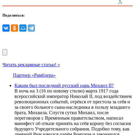
Поделиться:
Читать рекламные статьи! »
Партнер «Рамблера»
Каким был последний русский царь Михаил II?
В ночь на 3 (16 по новому стилю) марта 1917 года
всероссийский император Николай II, под воздействием
революционных событий, отрёкся от престола за себя и
за своего больного сына-наследника в пользу младшего
брата, Михаила. Спустя сутки Михаил, после
переговоров с Временным правительством, написал
манифест об отказе принять на себя корону без согласия
будущего Учредительного собрания. Подобно тому, как
древний Рим начался царём Ромулом и закончился