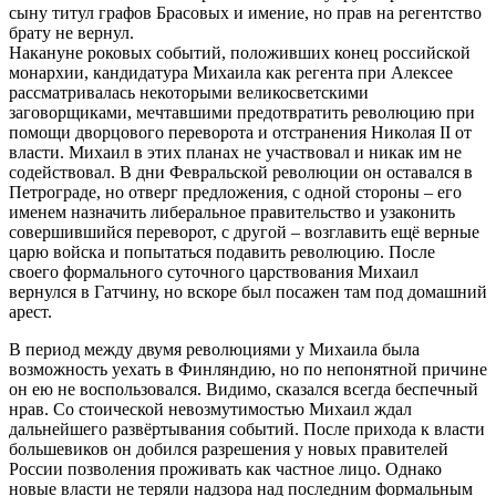
сыну титул графов Брасовых и имение, но прав на регентство
брату не вернул.
Накануне роковых событий, положивших конец российской
монархии, кандидатура Михаила как регента при Алексее
рассматривалась некоторыми великосветскими
заговорщиками, мечтавшими предотвратить революцию при
помощи дворцового переворота и отстранения Николая II от
власти. Михаил в этих планах не участвовал и никак им не
содействовал. В дни Февральской революции он оставался в
Петрограде, но отверг предложения, с одной стороны – его
именем назначить либеральное правительство и узаконить
совершившийся переворот, с другой – возглавить ещё верные
царю войска и попытаться подавить революцию. После
своего формального суточного царствования Михаил
вернулся в Гатчину, но вскоре был посажен там под домашний
арест.
В период между двумя революциями у Михаила была
возможность уехать в Финляндию, но по непонятной причине
он ею не воспользовался. Видимо, сказался всегда беспечный
нрав. Со стоической невозмутимостью Михаил ждал
дальнейшего развёртывания событий. После прихода к власти
большевиков он добился разрешения у новых правителей
России позволения проживать как частное лицо. Однако
новые власти не теряли надзора над последним формальным