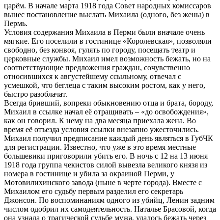
царём. В начале марта 1918 года Совет народных комиссаров
вынес постановление выслать Михаила (одного, без жены) в
Пермь.
Условия содержания Михаила в Перми были вначале очень
мягкие. Его поселили в гостинице «Королевская», позволяли
свободно, без конвоя, гулять по городу, посещать театр и
церковные службы. Михаил имел возможность бежать, но на
соответствующие предложения граждан, сочувственно
относившихся к августейшему ссыльному, отвечал с
усмешкой, что беглеца с таким высоким ростом, как у него,
быстро разоблачат.
Всегда бривший, вопреки обыкновению отца и брата, бороду,
Михаил в ссылке начал её отращивать – «до освобождения»,
как он говорил. К нему на два месяца приехала жена. Во
время её отъезда условия ссылки внезапно ужесточились.
Михаил получил предписание каждый день являться в ГубЧК
для регистрации. Известно, что уже в это время местные
большевики приговорили убить его. В ночь с 12 на 13 июня
1918 года группа чекистов силой вывезла великого князя из
номера в гостинице и убила за окраиной Перми, у
Мотовилихинского завода (ныне в черте города). Вместе с
Михаилом его судьбу первым разделил его секретарь
Джонсон. По воспоминаниям одного из убийц, Ленин задним
числом одобрил их самодеятельность. Наталье Брасовой, когда
она узнала о трагической судьбе мужа, удалось бежать через