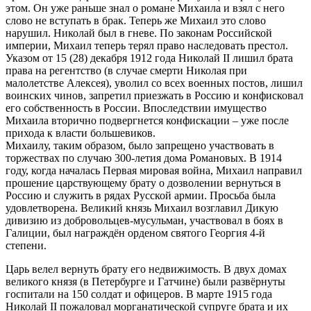
этом. Он уже раньше знал о романе Михаила и взял с него
слово не вступать в брак. Теперь же Михаил это слово
нарушил. Николай был в гневе. По законам Российской
империи, Михаил теперь терял право наследовать престол.
Указом от 15 (28) декабря 1912 года Николай II лишил брата
права на регентство (в случае смерти Николая при
малолетстве Алексея), уволил со всех военных постов, лишил
воинских чинов, запретил приезжать в Россию и конфисковал
его собственность в России. Впоследствии имущество
Михаила вторично подвергнется конфискации – уже после
прихода к власти большевиков.
Михаилу, таким образом, было запрещено участвовать в
торжествах по случаю 300-летия дома Романовых. В 1914
году, когда началась Первая мировая война, Михаил направил
прошение царствующему брату о дозволении вернуться в
Россию и служить в рядах Русской армии. Просьба была
удовлетворена. Великий князь Михаил возглавил Дикую
дивизию из добровольцев-мусульман, участвовал в боях в
Галиции, был награждён орденом святого Георгия 4-й
степени.
Царь велел вернуть брату его недвижимость. В двух домах
великого князя (в Петербурге и Гатчине) были развёрнуты
госпитали на 150 солдат и офицеров. В марте 1915 года
Николай II пожаловал морганатической супруге брата и их