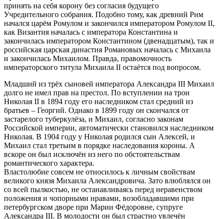
принять на себя корону без согласия будущего
Учредительного собрания. Подобно тому, как древний Рим
начался царём Ромулом и закончился императором Ромулом II,
как Византия началась с императора Константина и
закончилась императором Константином (двенадцатым), так и
российская царская династия Романовых началась с Михаила
и закончилась Михаилом. Правда, правомочность
императорского титула Михаила II остаётся под вопросом.
Младший из трёх сыновей императора Александра III Михаил
долго не имел прав на престол. По вступлении на трон
Николая II в 1894 году его наследником стал средний из
братьев – Георгий. Однако в 1899 году он скончался от
застарелого туберкулёза, и Михаил, согласно законам
Российской империи, автоматически становился наследником
Николая. В 1904 году у Николая родился сын Алексей, и
Михаил стал третьим в порядке наследования короны. А
вскоре он был исключён из него по обстоятельствам
романтического характера.
Властолюбие совсем не относилось к личным свойствам
великого князя Михаила Александровича. Зато влюблялся он
со всей пылкостью, не останавливаясь перед неравенством
положения и чопорными нравами, возобладавшими при
петербургском дворе при Марии Фёдоровне, супруге
Александра III. В молодости он был страстно увлечён