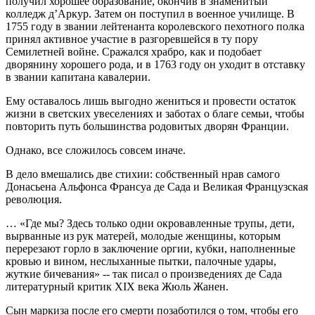
получил хорошее образование, окончив в знаменитый
колледж д’Аркур. Затем он поступил в военное училище. В
1755 году в звании лейтенанта королевского пехотного полка
принял активное участие в разгоревшейся в ту пору
Семилетней войне. Сражался храбро, как и подобает
дворянину хорошего рода, и в 1763 году он уходит в отставку
в звании капитана кавалерии.
Ему оставалось лишь выгодно жениться и провести остаток
жизни в светских увеселениях и заботах о благе семьи, чтобы
повторить путь большинства родовитых дворян Франции.
Однако, все сложилось совсем иначе.
В дело вмешались две стихии: собственный нрав самого
Донасьена Альфонса Франсуа де Сада и Великая Французская
революция.
… «Где мы? Здесь только одни окровавленные трупы, дети,
вырванные из рук матерей, молодые женщины, которым
перерезают горло в заключение оргии, кубки, наполненные
кровью и вином, неслыханные пытки, палочные удары,
жуткие бичевания» -- так писал о произведениях де Сада
литературный критик XIX века Жюль Жанен.
Сын маркиза после его смерти позаботился о том, чтобы его