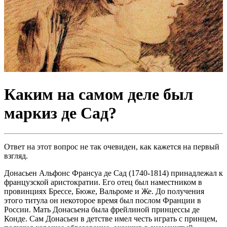
Каким на самом деле был
маркиз де Сад?
Ответ на этот вопрос не так очевиден, как кажется на первый
взгляд.
Донасьен Альфонс Франсуа де Сад (1740-1814) принадлежал к
французской аристократии. Его отец был наместником в
провинциях Брессе, Бюже, Вальроме и Же. До получения
этого титула он некоторое время был послом Франции в
России. Мать Донасьена была фрейлиной принцессы де
Конде. Сам Донасьен в детстве имел честь играть с принцем,