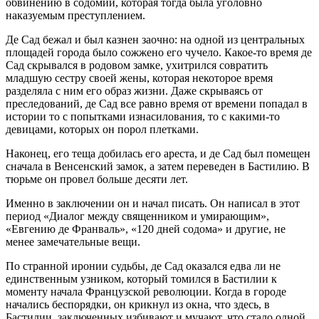
обвинению в содомии, которая тогда была уголовно
наказуемым преступлением.
Де Сад бежал и был казнен заочно: на одной из центральных
площадей города было сожжено его чучело. Какое-то время де
Сад скрывался в родовом замке, ухитрился совратить
младшую сестру своей жены, которая некоторое время
разделяла с ним его образ жизни. Даже скрываясь от
преследований, де Сад все равно время от времени попадал в
истории то с попытками изнасилования, то с какими-то
девицами, которых он порол плетками.
Наконец, его теща добилась его ареста, и де Сад был помещен
сначала в Венсенский замок, а затем переведен в Бастилию. В
тюрьме он провел больше десяти лет.
Именно в заключении он и начал писать. Он написал в этот
период «Диалог между священником и умирающим»,
«Евгению де Франваль», «120 дней содома» и другие, не
менее замечательные вещи.
По странной иронии судьбы, де Сад оказался едва ли не
единственным узником, который томился в Бастилии к
моменту начала Французской революции. Когда в городе
начались беспорядки, он крикнул из окна, что здесь, в
Бастилии, заключенных избивают и мучают, что стало одной