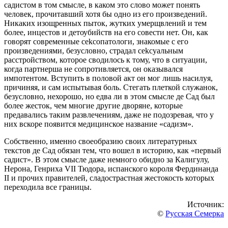
садистом в том смысле, в каком это слово может понять
человек, прочитавший хотя бы одно из его произведений.
Никаких изощренных пыток, жутких умерщвлений и тем
более, инцестов и детоубийств на его совести нет. Он, как
говорят современные cеkcопатологи, знакомые с его
произведениями, безусловно, страдал cekcуальным
расстройством, которое сводилось к тому, что в ситуации,
когда партнерша не сопротивляется, он оказывался
импотентом. Вступить в половой акт он мог лишь насилуя,
причиняя, и сам испытывая боль. Стегать плеткой служанок,
безусловно, нехорошо, но едва ли в этом смысле де Сад был
более жесток, чем многие другие дворяне, которые
предавались таким развлечениям, даже не подозревая, что у
них вскоре появится медицинское название «садизм».
Собственно, именно своеобразию своих литературных
текстов де Сад обязан тем, что вошел в историю, как «первый
садист». В этом смысле даже немного обидно за Калигулу,
Нерона, Генриха VII Тюдора, испанского короля Фердинанда
II и прочих правителей, сладострастная жестокость которых
переходила все границы.
Источник:
©
Русская Семерка