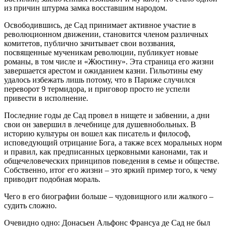
из причин штурма замка восставшим народом.
Освободившись, де Сад принимает активное участие в
революционном движении, становится членом различных
комитетов, публично зачитывает свои воззвания,
посвященные мученикам революции, публикует новые
романы, в том числе и «Жюстину». Эта страница его жизни
завершается арестом и ожиданием казни. Гильотины ему
удалось избежать лишь потому, что в Париже случился
переворот 9 термидора, и приговор просто не успели
привести в исполнение.
Последние годы де Сад провел в нищете и забвении, а дни
свои он завершил в лечебнице для душевнобольных. В
историю культуры он вошел как писатель и философ,
исповедующий отрицание Бога, а также всех моральных норм
и правил, как предписанных церковными канонами, так и
общечеловеческих принципов поведения в семье и обществе.
Собственно, итог его жизни – это яркий пример того, к чему
приводит подобная мораль.
Чего в его биографии больше – чудовищного или жалкого –
судить сложно.
Очевидно одно: Донасьен Альфонс Франсуа де Сад не был