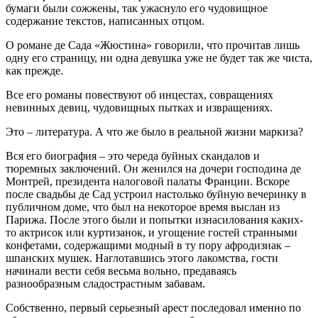
бумаги были сожжены, так ужаснуло его чудовищное
содержание текстов, написанных отцом.
О романе де Сада «Жюстина» говорили, что прочитав лишь
одну его страницу, ни одна девушка уже не будет так же чиста,
как прежде.
Все его романы повествуют об инцестах, совращениях
невинных девиц, чудовищных пытках и извращениях.
Это – литература. А что же было в реальной жизни маркиза?
Вся его биография – это череда буйных скандалов и
тюремных заключений. Он женился на дочери господина де
Монтрей, президента налоговой палаты Франции. Вскоре
после свадьбы де Сад устроил настолько буйную вечеринку в
публичном доме, что был на некоторое время выслан из
Парижа. После этого были и попытки изнасилования каких-
то актрисок или куртизанок, и угощение гостей странными
конфетами, содержащими модный в ту пору афродизиак –
шпанских мушек. Наглотавшись этого лакомства, гости
начинали вести себя весьма вольно, предаваясь
разнообразным сладострастным забавам.
Собственно, первый серьезный арест последовал именно по