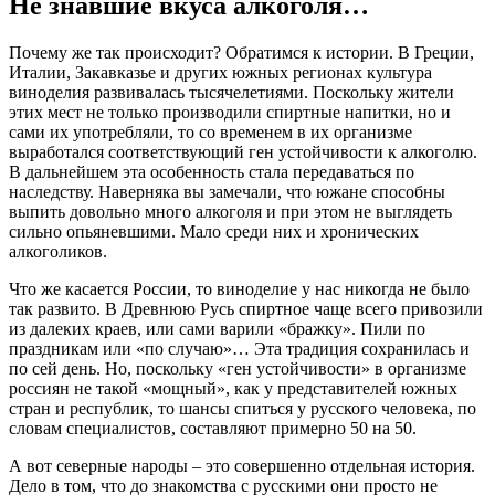
Не знавшие вкуса алкоголя…
Почему же так происходит? Обратимся к истории. В Греции,
Италии, Закавказье и других южных регионах культура
виноделия развивалась тысячелетиями. Поскольку жители
этих мест не только производили спиртные напитки, но и
сами их употребляли, то со временем в их организме
выработался соответствующий ген устойчивости к алкоголю.
В дальнейшем эта особенность стала передаваться по
наследству. Наверняка вы замечали, что южане способны
выпить довольно много алкоголя и при этом не выглядеть
сильно опьяневшими. Мало среди них и хронических
алкоголиков.
Что же касается России, то виноделие у нас никогда не было
так развито. В Древнюю Русь спиртное чаще всего привозили
из далеких краев, или сами варили «бражку». Пили по
праздникам или «по случаю»… Эта традиция сохранилась и
по сей день. Но, поскольку «ген устойчивости» в организме
россиян не такой «мощный», как у представителей южных
стран и республик, то шансы спиться у русского человека, по
словам специалистов, составляют примерно 50 на 50.
А вот северные народы – это совершенно отдельная история.
Дело в том, что до знакомства с русскими они просто не