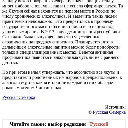
За пару веков покорения Севера нужная вариация гена у
многих аборигенов, увы, так и не успела сформироваться. Та
же Якутия сейчас находится на первом месте в России по
числу хронических алкоголиков. И вылечить таких людей
практически невозможно. Это превратилось в проблему
государственного масштаба и поставило всю нацию под
угрозу вымирания. В 2013 году администрация республики
Саха даже была вынуждена ввести существенные
ограничения на продажу спиртного. Планируется, что в
дальнейшем алкогольные напитки можно будет приобрести
только в специализированных местах. Ведется активная
профилактика пьянства и алкоголизма чуть ли не с раннего
детства.
Но при этом нельзя утверждать, что абсолютно все якуты и
представители родственных им народов предрасположены к
алкоголизму, так как все-таки не каждый из них обладает
роковым «геном Чингисхана».
Русская Семерка
Источник:
©
Русская Семерка
Читайте также: выбор редакции "
Русской