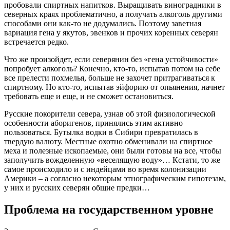
пробовали спиртных напитков. Выращивать виноградники в
северных краях проблематично, а получать алкоголь другими
способами они как-то не додумались. Поэтому заветная
вариация гена у якутов, эвенков и прочих коренных северян
встречается редко.
Что же произойдет, если северянин без «гена устойчивости»
попробует алкоголь? Конечно, кто-то, испытав потом на себе
все прелести похмелья, больше не захочет притрагиваться к
спиртному. Но кто-то, испытав эйфорию от опьянения, начнет
требовать еще и еще, и не сможет остановиться.
Русские покорители севера, узнав об этой физиологической
особенности аборигенов, принялись этим активно
пользоваться. Бутылка водки в Сибири превратилась в
твердую валюту. Местные охотно обменивали на спиртное
меха и полезные ископаемые, они были готовы на все, чтобы
заполучить вожделенную «веселящую воду»… Кстати, то же
самое происходило и с индейцами во время колонизации
Америки – а согласно некоторым этнографическим гипотезам,
у них и русских северян общие предки…
Проблема на государственном уровне