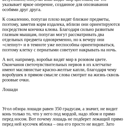
указывает яркое оперение, созданное для опознавания
особями друг друга.
К сожалению, попугаи плохо видят близкие предметы,
поэтому, заметив корм издалека, вблизи они ориентируются
посредством кончика клюва. Благодаря сильно развитым
глазным мышцам, попугаи могут рассматривать два
отдельных предмета одновременно, но к вечеру они
«слепнут» и в темноте уже неспособны ориентироваться,
поэтому клетку с пернатыми советуют накрывать на ночь.
А вот, например, воробьи видят мир в розовом цвете.
Окончания светочувствительных нервов в их клетчатке
имеют маслянистые красно-желтые капли, благодаря чему
воробушек в прямом смысле слова смотрит на жизнь сквозь
розовые очки.
Лошади
Угол обзора лошади равен 350 градусам, а значит, не видит
конь только то, что у него под мордой, надо лбом и прямо
перед носом. Вот почему лошадь не подберет лежащий прямо
перед ней кусочек яблока – она его просто не видит. Зато