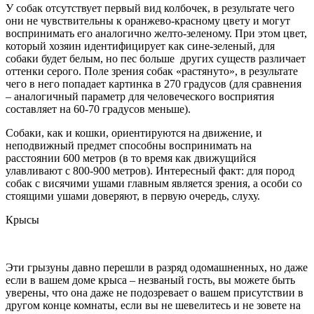
У собак отсутствует первый вид колбочек, в результате чего
они не чувствительны к оранжево-красному цвету и могут
воспринимать его аналогично желто-зеленому. При этом цвет,
который хозяин идентифицирует как сине-зеленый, для
собаки будет белым, но пес больше других существ различает
оттенки серого. Поле зрения собак «растянуто», в результате
чего в него попадает картинка в 270 градусов (для сравнения
– аналогичный параметр для человеческого восприятия
составляет на 60-70 градусов меньше).
Собаки, как и кошки, ориентируются на движение, и
неподвижный предмет способны воспринимать на
расстоянии 600 метров (в то время как движущийся
улавливают с 800-900 метров). Интересный факт: для пород
собак с висячими ушами главным является зрения, а особи со
стоящими ушами доверяют, в первую очередь, слуху.
Крысы
Эти грызуны давно перешли в разряд одомашненных, но даже
если в вашем доме крыса – незваный гость, вы можете быть
уверены, что она даже не подозревает о вашем присутствии в
другом конце комнаты, если вы не шевелитесь и не зовете на