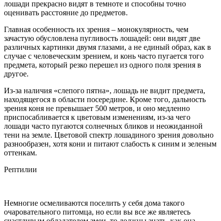
лошади прекрасно видят в темноте и способны точно
оценивать расстояние до предметов.
Главная особенность их зрения – монокулярность, чем
зачастую обусловлена пугливость лошадей: они видят две
различных картинки двумя глазами, а не единый образ, как в
случае с человеческим зрением, и конь часто пугается того
предмета, который резко перешел из одного поля зрения в
другое.
Из-за наличия «слепого пятна», лошадь не видит предмета,
находящегося в области посередине. Кроме того, дальность
зрения коня не превышает 500 метров, и оно медленно
приспосабливается к цветовым изменениям, из-за чего
лошади часто пугаются солнечных бликов и неожиданной
тени на земле. Цветовой спектр лошадиного зрения довольно
разнообразен, хотя кони и питают слабость к синим и зеленым
оттенкам.
Рептилии
Немногие осмеливаются поселить у себя дома такого
очаровательного питомца, но если вы все же являетесь
счастливым обладателем змеи, то должны знать, как она