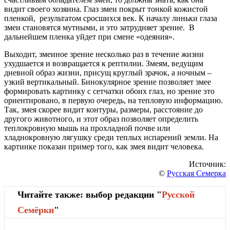
видит своего хозяина. Глаз змеи покрыт тонкой кожистой
пленкой, результатом сросшихся век. К началу линьки глаза
змеи становятся мутными, и это затрудняет зрение. В
дальнейшем пленка уйдет при смене «одеяния».
Выходит, змеиное зрение несколько раз в течение жизни
ухудшается и возвращается к рептилии. Змеям, ведущим
дневной образ жизни, присущ круглый зрачок, а ночным –
узкий вертикальный. Бинокулярное зрение позволяет змее
формировать картинку с сетчатки обоих глаз, но зрение это
ориентировано, в первую очередь, на тепловую информацию.
Так, змея скорее видит контуры, размеры, расстояние до
другого животного, и этот образ позволяет определить
теплокровную мышь на прохладной почве или
хладнокровную лягушку среди теплых испарений земли. На
картинке показан пример того, как змея видит человека.
Источник:
©
Русская Семерка
Читайте также: выбор редакции "
Русской
Cемёрки
"