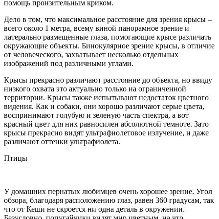
помощь пронзительным криком.
Дело в том, что максимальное расстояние для зрения крысы –
всего около 1 метра, всему виной панорамное зрение и
латерально размещенные глаза, помогающие крысе различать
окружающие объекты. Бинокулярное зрение крысы, в отличие
от человеческого, захватывает несколько отдельных
изображений под различными углами.
Крысы прекрасно различают расстояние до объекта, но ввиду
низкого охвата это актуально только на ограниченной
территории. Крысы также испытывают недостаток цветного
видения. Как и собаки, они хорошо различают серые цвета,
воспринимают голубую и зеленую часть спектра, а вот
красный цвет для них равносилен абсолютной темноте. Зато
крысы прекрасно видят ультрафиолетовое излучение, и даже
различают оттенки ультрафиолета.
Птицы
У домашних пернатых любимцев очень хорошее зрение. Угол
обзора, благодаря расположению глаз, равен 360 градусам, так
что от Кеши не скроется ни одна деталь в окружении.
Безусловно, попугайчики видят мир цветным, на что