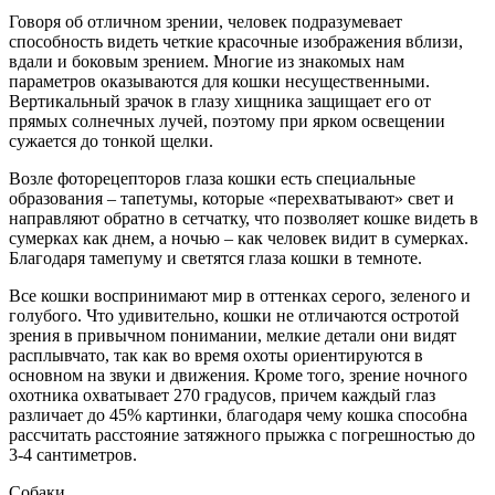
Говоря об отличном зрении, человек подразумевает
способность видеть четкие красочные изображения вблизи,
вдали и боковым зрением. Многие из знакомых нам
параметров оказываются для кошки несущественными.
Вертикальный зрачок в глазу хищника защищает его от
прямых солнечных лучей, поэтому при ярком освещении
сужается до тонкой щелки.
Возле фоторецепторов глаза кошки есть специальные
образования – тапетумы, которые «перехватывают» свет и
направляют обратно в сетчатку, что позволяет кошке видеть в
сумерках как днем, а ночью – как человек видит в сумерках.
Благодаря тамепуму и светятся глаза кошки в темноте.
Все кошки воспринимают мир в оттенках серого, зеленого и
голубого. Что удивительно, кошки не отличаются остротой
зрения в привычном понимании, мелкие детали они видят
расплывчато, так как во время охоты ориентируются в
основном на звуки и движения. Кроме того, зрение ночного
охотника охватывает 270 градусов, причем каждый глаз
различает до 45% картинки, благодаря чему кошка способна
рассчитать расстояние затяжного прыжка с погрешностью до
3-4 сантиметров.
Собаки