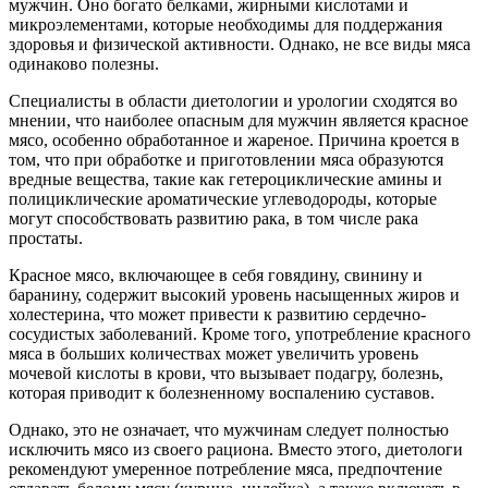
мужчин. Оно богато белками, жирными кислотами и
микроэлементами, которые необходимы для поддержания
здоровья и физической активности. Однако, не все виды мяса
одинаково полезны.
Специалисты в области диетологии и урологии сходятся во
мнении, что наиболее опасным для мужчин является красное
мясо, особенно обработанное и жареное. Причина кроется в
том, что при обработке и приготовлении мяса образуются
вредные вещества, такие как гетероциклические амины и
полициклические ароматические углеводороды, которые
могут способствовать развитию рака, в том числе рака
простаты.
Красное мясо, включающее в себя говядину, свинину и
баранину, содержит высокий уровень насыщенных жиров и
холестерина, что может привести к развитию сердечно-
сосудистых заболеваний. Кроме того, употребление красного
мяса в больших количествах может увеличить уровень
мочевой кислоты в крови, что вызывает подагру, болезнь,
которая приводит к болезненному воспалению суставов.
Однако, это не означает, что мужчинам следует полностью
исключить мясо из своего рациона. Вместо этого, диетологи
рекомендуют умеренное потребление мяса, предпочтение