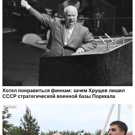
Хотел понравиться финнам: зачем Хрущев лишил
СССР стратегической военной базы Порккала
i