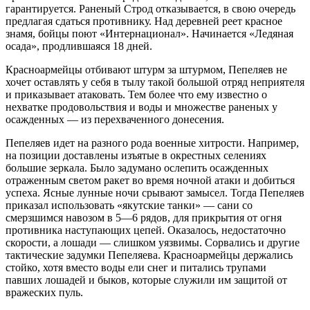
гарантируется. Раненый Строд отказывается, в свою очередь
предлагая сдаться противнику. Над деревней реет красное
знамя, бойцы поют «Интернационал». Начинается «Ледяная
осада», продлившаяся 18 дней.
Красноармейцы отбивают штурм за штурмом, Пепеляев не
хочет оставлять у себя в тылу такой большой отряд неприятеля
и приказывает атаковать. Тем более что ему известно о
нехватке продовольствия и воды и множестве раненых у
осажденных — из перехваченного донесения.
Пепеляев идет на разного рода военные хитрости. Например,
на позиции доставлены изъятые в окрестных селениях
большие зеркала. Было задумано ослепить осажденных
отраженным светом ракет во время ночной атаки и добиться
успеха. Ясные лунные ночи срывают замысел. Тогда Пепеляев
приказал использовать «якутские танки» — сани со
смерзшимся навозом в 5—6 рядов, для прикрытия от огня
противника наступающих цепей. Оказалось, недостаточно
скорости, а лошади — слишком уязвимы. Сорвались и другие
тактические задумки Пепеляева. Красноармейцы держались
стойко, хотя вместо воды ели снег и питались трупами
павших лошадей и быков, которые служили им защитой от
вражеских пуль.