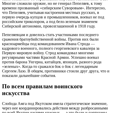
Многие сложили оружие, но не генерал Пепеляев, к тому
времени прозванный «сибирским Суворовым». Интересно,
что Пепеляев, учитывая настроения местных русских, в
первую очередь купцов и промышленников, воевал не под
российским триколором, а под бело-зеленым знаменем
Сибирской автономии, провозглашенной в 1918 году.
Пепеляевцам и довелось стать участниками последнего
сражения братоубийственной войны. Против них были
красноармейцы под командованием Ивана Строда —
кадрового военного, полного георгиевского кавалера за
Первую мировую войну. Строд командовал многими
регулярными частями Красной Армии. Успешно воевал
против барона Унгерна, китайцев, японцев, разного рода
«зеленых». Когда-то сражался бок о бок с легендарным
Сергеем Лазо. В общем, противники стоили друг друга, что и
показали дальнейшие события.
По всем правилам воинского
искусства
Слобода Амга под Якутском имела стратегическое значение,
через нее координировались действия между разбросанными
по всей Якутии частями красных — а это были и партизаны,