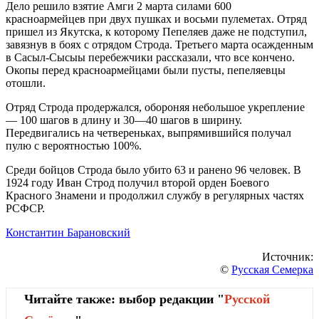
Дело решило взятие Амги 2 марта силами 600
красноармейцев при двух пушках и восьми пулеметах. Отряд
пришел из Якутска, к которому Пепеляев даже не подступил,
завязнув в боях с отрядом Строда. Третьего марта осажденным
в Сасыл-Сысыы перебежчики рассказали, что все кончено.
Окопы перед красноармейцами были пусты, пепеляевцы
отошли.
Отряд Строда продержался, обороняя небольшое укрепление
— 100 шагов в длину и 30—40 шагов в ширину.
Передвигались на четвереньках, выпрямившийся получал
пулю с вероятностью 100%.
Среди бойцов Строда было убито 63 и ранено 96 человек. В
1924 году Иван Строд получил второй орден Боевого
Красного Знамени и продолжил службу в регулярных частях
РСФСР.
Константин Барановский
Источник:
©
Русская Семерка
Читайте также: выбор редакции "
Русской