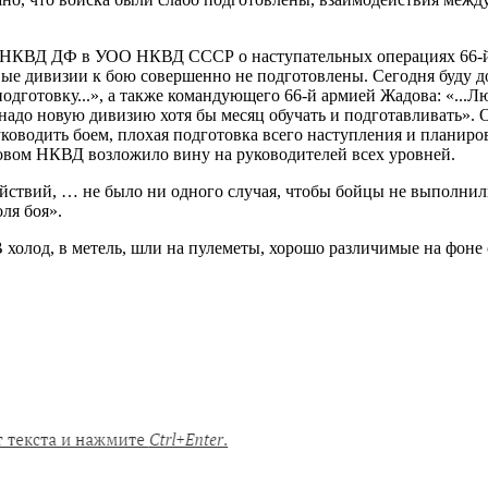
ОО НКВД ДФ в УОО НКВД СССР о наступательных операциях 66-й
 дивизии к бою совершенно не подготовлены. Сегодня буду док
одготовку...», а также командующего 66-й армией Жадова: «...
надо новую дивизию хотя бы месяц обучать и подготавливать». 
ководить боем, плохая подготовка всего наступления и планиров
ловом НКВД возложило вину на руководителей всех уровней.
 действий, … не было ни одного случая, чтобы бойцы не выполни
ля боя».
 В холод, в метель, шли на пулеметы, хорошо различимые на фоне