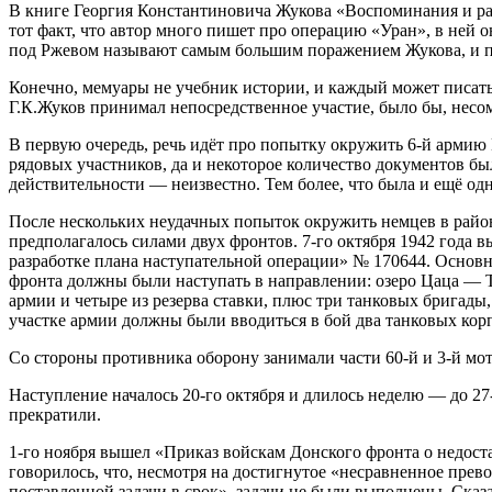
В книге Георгия Константиновича Жукова «Воспоминания и ра
тот факт, что автор много пишет про операцию «Уран», в ней 
под Ржевом называют самым большим поражением Жукова, и пон
Конечно, мемуары не учебник истории, и каждый может писать
Г.К.Жуков принимал непосредственное участие, было бы, несо
В первую очередь, речь идёт про попытку окружить 6-й армию 
рядовых участников, да и некоторое количество документов бы
действительности — неизвестно. Тем более, что была и ещё одн
После нескольких неудачных попыток окружить немцев в район
предполагалось силами двух фронтов. 7-го октября 1942 год
разработке плана наступательной операции» № 170644. Основн
фронта должны были наступать в направлении: озеро Цаца — Т
армии и четыре из резерва ставки, плюс три танковых бригад
участке армии должны были вводиться в бой два танковых корп
Со стороны противника оборону занимали части 60-й и 3-й мото
Наступление началось 20-го октября и длилось неделю — до 27
прекратили.
1-го ноября вышел «Приказ войскам Донского фронта о недост
говорилось, что, несмотря на достигнутое «несравненное пре
поставленной задачи в срок», задачи не были выполнены. Сказ