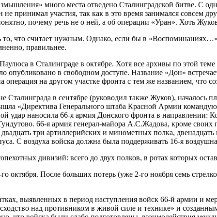
змышления» много места отведено Сталинградской битве. С одн
он не принимал участия, так как в это время занимался совсем 
ятно, почему речь не о ней, а об операции «Уран». Хоть Жуков 
 то, что считает нужным. Однако, если бы в «Воспоминаниях…»
мненно, правильнее.
Паулюса в Сталинграде в октябре. Хотя все архивы по этой тем
ло опубликовано в свободном доступе. Название «Дон» встречает
а операция на другом участке фронта с тем же названием, что с
е Сталинграда в сентябре (руководил также Жуков), началось п
а вышла «Директива Генерального штаба Красной Армии команду
ой удар наносила 66-я армия Донского фронта в направлении: Ко
ундутово. 66-я армия генерал-майора А.С.Жадова, кроме своих 
ы, двадцать три артиллерийских и минометных полка, двенадцат
уса. С воздуха войска должна была поддерживать 16-я воздушна
пехотных дивизий: всего до двух полков, в ротах которых остав
-го октября. После больших потерь (уже 2-го ноября семь стре
атках, выявленных в период наступления войск 66-й армии и ме
восходство над противником в живой силе и технике» и создан
ано, что войска были слабо подготовлены, взаимодействия межд