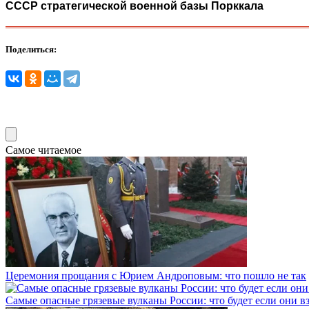
СССР стратегической военной базы Порккала
Поделиться:
Самое читаемое
Церемония прощания с Юрием Андроповым: что пошло не так
Самые опасные грязевые вулканы России: что будет если они в