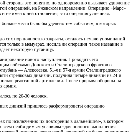
ой стороны это понятно, но одновременно вызывает удивление
другой операцией, на Ржевском направлении. Операцию «Марс»
и не имел к ней отношения, зато операция успешная.
 больше места было бы уделено тем событиям, в которых
е до сих пор полностью закрыты, осталось немало упоминаний
ся только в мемуарах, носила ли операция такое название в
оздаёт некоторую путаницу.
ланирование нового наступления. Проводить его
ющим войсками Донского и Сталинградского фронтов о
тлубань — Алексеевка, 51-я и 57-я армии Сталинградского
пяти стрелковых дивизий, получила четыре дивизии из 24-й
ь полков реактивной артиллерии. После прорыва обороны на
я армия.
алось по 20-30 человек.
лковых дивизий пришлось расформировать) операцию
рах по исключению их повторения в дальнейшем», в котором
ным всем необходимым условиям «для полного выполнения
у пехотой, танками, артиллерий, авиацией не было, дисциплина