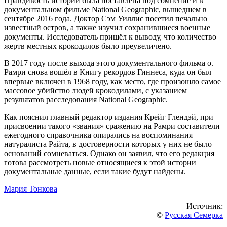
Правдивость истории была поставлена под сомнение и в
документальном фильме National Geographic, вышедшем в
сентябре 2016 года. Доктор Сэм Уиллис посетил печально
известный остров, а также изучил сохранившиеся военные
документы. Исследователь пришёл к выводу, что количество
жертв местных крокодилов было преувеличено.
В 2017 году после выхода этого документального фильма о.
Рамри снова вошёл в Книгу рекордов Гиннеса, куда он был
впервые включен в 1968 году, как место, где произошло самое
массовое убийство людей крокодилами, с указанием
результатов расследования National Geographic.
Как пояснил главный редактор издания Крейг Глендэй, при
присвоении такого «звания» сражению на Рамри составители
ежегодного справочника опирались на воспоминания
натуралиста Райта, в достоверности которых у них не было
оснований сомневаться. Однако он заявил, что его редакция
готова рассмотреть новые относящиеся к этой истории
документальные данные, если такие будут найдены.
Мария Тонкова
Источник:
©
Русская Семерка