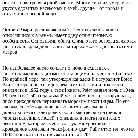
острова навстречу верной смерти. Многие из них умерли от
укусов ядовитых насекомых и змей, другие – от голода и
отсутствия пресной воды.
Остров Рамри, расположенный в Бенгальском заливе и
относящийся к Мьянме, имеет одну отличительную
особенность. Основными обитателями этого острова являются
гигантские крокодилы, длина которых может достигать семи
метров.
Но наибольшее число солдат погибло в схватках с
гигантскими крокодилами, обитающими на местных болотах.
По крайней мере, так утверждал канадский натуралист Брюс
Райт, который был свидетелем этих событий и подробно
описал их в 1962 году в своей книге. Райт назвал ночь с 18 на
19 февраля 1945 года «самой ужасной» ночью, которую когда-
либо приходилось переживать морским пехотинцам. По его
словам, освобождавшие остров военные слышали
доносившиеся с мангровых болот выстрелы винтовок и
«крики раненных людей, попавших в пасть гигантских
рептилий», которые вместе со звуками «роящихся»
крокодилов создавали «какофонию ада». Райт отметил, что из
1000 японских солдат выжили только 20!