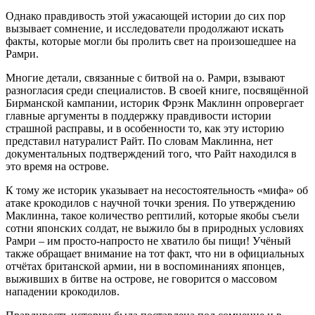
Однако правдивость этой ужасающей истории до сих пор
вызывает сомнение, и исследователи продолжают искать
факты, которые могли бы пролить свет на произошедшее на
Рамри.
Многие детали, связанные с битвой на о. Рамри, взывают
разногласия среди специалистов. В своей книге, посвящённой
Бирманской кампании, историк Фрэнк Маклинн опровергает
главные аргументы в поддержку правдивости истории
страшной расправы, и в особенности то, как эту историю
представил натуралист Райт. По словам Маклинна, нет
документальных подтверждений того, что Райт находился в
это время на острове.
К тому же историк указывает на несостоятельность «мифа» об
атаке крокодилов с научной точки зрения. По утверждению
Маклинна, такое количество рептилий, которые якобы съели
сотни японских солдат, не выжило бы в природных условиях
Рамри – им просто-напросто не хватило бы пищи! Учёный
также обращает внимание на тот факт, что ни в официальных
отчётах британской армии, ни в воспоминаниях японцев,
выживших в битве на острове, не говорится о массовом
нападении крокодилов.