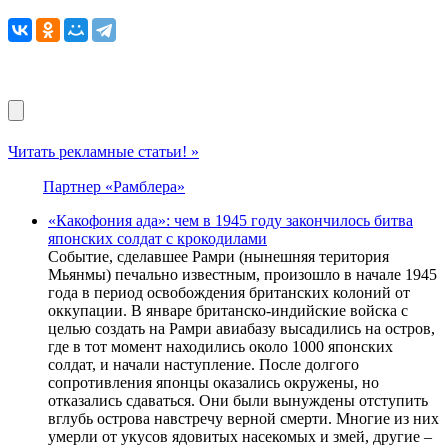
Читать рекламные статьи! »
Партнер «Рамблера»
«Какофония ада»: чем в 1945 году закончилось битва
японских солдат с крокодилами
Событие, сделавшее Рамри (нынешняя територия
Мьянмы) печально известным, произошло в начале 1945
года в период освобождения британских колоний от
оккупации. В январе британско-индийские войска с
целью создать на Рамри авиабазу высадились на остров,
где в тот момент находились около 1000 японских
солдат, и начали наступление. После долгого
сопротивления японцы оказались окружены, но
отказались сдаваться. Они были вынуждены отступить
вглубь острова навстречу верной смерти. Многие из них
умерли от укусов ядовитых насекомых и змей, другие –