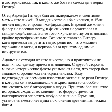
и лютеранством. Так в какого же бога на самом деле верил
Гитлер?
Отец Адольфа Гитлера был антиклерикалом и скептиком,
мать – католичкой. В младенчестве он был крещен, в 15-ти
летнем возрасте прошел конфирмацию. В зрелой же жизни
фюрер не посещал мессу, и фактически не участвовал в
священнодействиях. Более того к христианству он относился
крайне пренебрежительно. Все что заставляло Гитлеру
категорически запретить такую религию – это желание
удержание власти, и церковь была при этом одним из
инструментов.
Адольф не отходил от католичества, но и практически не
имел к последнему прямого отношения. С другой стороны,
многие исторические факты указывают на то, что фюрер был
заядлым сторонником антихристианства. Тому
подтверждения всемирно известные застольные речи Гитлера,
в которых он высказывался, что христианство способно
уничтожить всё благородное в людях. При этом большинство
историков сходятся во мнении, что фюрер стремился
категорически запретить любую религию в Германии,
установив вместо нее культ поклонения древним языческим
богам.