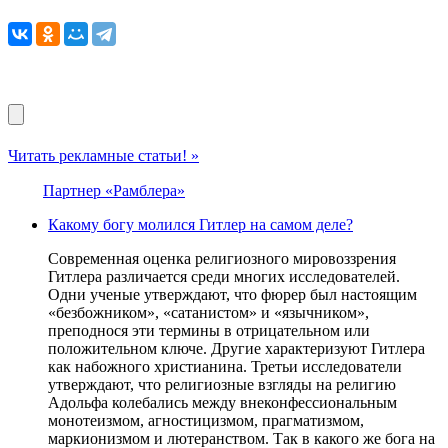
Читать рекламные статьи! »
Партнер «Рамблера»
Какому богу молился Гитлер на самом деле?
Современная оценка религиозного мировоззрения
Гитлера различается среди многих исследователей.
Одни ученые утверждают, что фюрер был настоящим
«безбожником», «сатанистом» и «язычником»,
преподнося эти термины в отрицательном или
положительном ключе. Другие характеризуют Гитлера
как набожного христианина. Третьи исследователи
утверждают, что религиозные взгляды на религию
Адольфа колебались между внеконфессиональным
монотеизмом, агностицизмом, прагматизмом,
маркионизмом и лютеранством. Так в какого же бога на