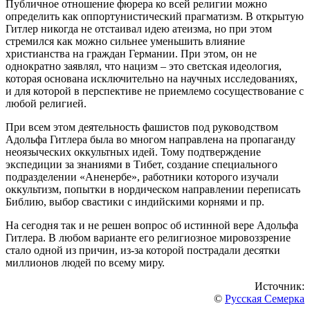
Публичное отношение фюрера ко всей религии можно
определить как оппортунистический прагматизм. В открытую
Гитлер никогда не отстаивал идею атеизма, но при этом
стремился как можно сильнее уменьшить влияние
христианства на граждан Германии. При этом, он не
однократно заявлял, что нацизм – это светская идеология,
которая основана исключительно на научных исследованиях,
и для которой в перспективе не приемлемо сосуществование с
любой религией.
При всем этом деятельность фашистов под руководством
Адольфа Гитлера была во многом направлена на пропаганду
неоязыческих оккультных идей. Тому подтверждение
экспедиции за знаниями в Тибет, создание специального
подразделении «Аненербе», работники которого изучали
оккультизм, попытки в нордическом направлении переписать
Библию, выбор свастики с индийскими корнями и пр.
На сегодня так и не решен вопрос об истинной вере Адольфа
Гитлера. В любом варианте его религиозное мировоззрение
стало одной из причин, из-за которой пострадали десятки
миллионов людей по всему миру.
Источник:
©
Русская Семерка