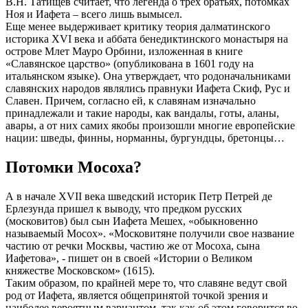
В.Н. Татищев считает, что легенда о трех братьях, потомках
Ноя и Иафета – всего лишь вымысел.
Еще менее выдерживает критику теория далматинского
историка XVI века и аббата бенедиктинского монастыря на
острове Млет Мауро Орбини, изложенная в книге
«Славянское царство» (опубликована в 1601 году на
итальянском языке). Она утверждает, что родоначальниками
славянских народов являлись правнуки Иафета Скиф, Рус и
Славен. Причем, согласно ей, к славянам изначально
принадлежали и такие народы, как вандалы, готы, аланы,
авары, а от них самих якобы произошли многие европейские
нации: шведы, финны, норманны, бургундцы, бретонцы…
Потомки Мосоха?
А в начале XVII века шведский историк Петр Петрей де
Ерлезунда пришел к выводу, что предком русских
(московитов) был сын Иафета Мешех, «обыкновенно
называемый Мосох». «Московитяне получили свое название
частию от речки Москвы, частию же от Мосоха, сына
Иафетова», - пишет он в своей «Истории о Великом
княжестве Московском» (1615).
Таким образом, по крайней мере то, что славяне ведут свой
род от Иафета, является общепринятой точкой зрения и
наиболее вероятным вариантом, так как об этом говорится во