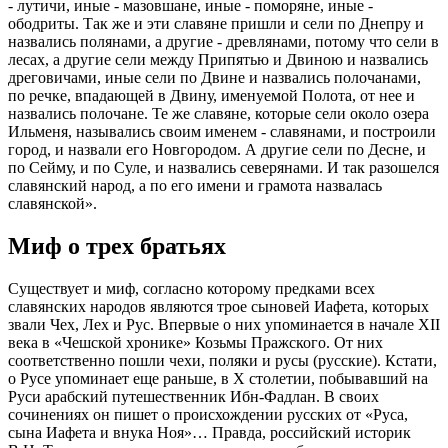
- лутичи, иные - мазовшане, иные - поморяне, иные -
ободриты. Так же и эти славяне пришли и сели по Днепру и
назвались полянами, а другие - древлянами, потому что сели в
лесах, а другие сели между Припятью и Двиною и назвались
дреговичами, иные сели по Двине и назвались полочанами,
по речке, впадающей в Двину, именуемой Полота, от нее и
назвались полочане. Те же славяне, которые сели около озера
Ильменя, назывались своим именем - славянами, и построили
город, и назвали его Новгородом. А другие сели по Десне, и
по Сейму, и по Суле, и назвались северянами. И так разошелся
славянский народ, а по его имени и грамота назвалась
славянской».
Миф о трех братьях
Существует и миф, согласно которому предками всех
славянских народов являются трое сыновей Иафета, которых
звали Чех, Лех и Рус. Впервые о них упоминается в начале XII
века в «Чешской хронике» Козьмы Пражского. От них
соответственно пошли чехи, поляки и русы (русские). Кстати,
о Русе упоминает еще раньше, в Х столетии, побывавший на
Руси арабский путешественник Ибн-Фадлан. В своих
сочинениях он пишет о происхождении русских от «Руса,
сына Иафета и внука Ноя»… Правда, российский историк