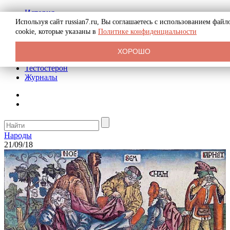
История
Биография
Используя сайт russian7.ru, Вы соглашаетесь с использованием файл
Криминал
cookie, которые указаны в
Политике конфиденциальности
Реклама на сайте
О сайте
ХОРОШО
Рекомендательные статьи
Тестостерон
Журналы
Народы
21/09/18