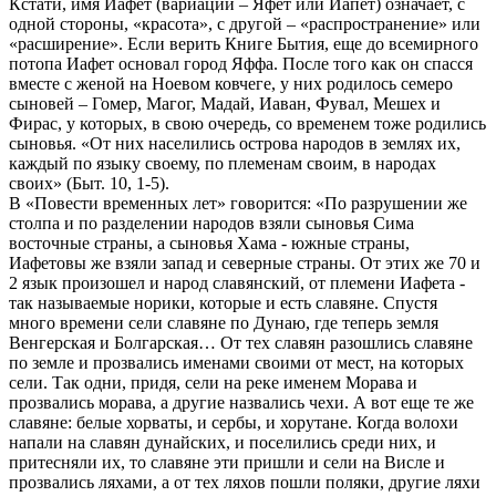
Кстати, имя Иафет (вариации – Яфет или Иапет) означает, с
одной стороны, «красота», с другой – «распространение» или
«расширение». Если верить Книге Бытия, еще до всемирного
потопа Иафет основал город Яффа. После того как он спасся
вместе с женой на Ноевом ковчеге, у них родилось семеро
сыновей – Гомер, Магог, Мадай, Иаван, Фувал, Мешех и
Фирас, у которых, в свою очередь, со временем тоже родились
сыновья. «От них населились острова народов в землях их,
каждый по языку своему, по племенам своим, в народах
своих» (Быт. 10, 1-5).
В «Повести временных лет» говорится: «По разрушении же
столпа и по разделении народов взяли сыновья Сима
восточные страны, а сыновья Хама - южные страны,
Иафетовы же взяли запад и северные страны. От этих же 70 и
2 язык произошел и народ славянский, от племени Иафета -
так называемые норики, которые и есть славяне. Спустя
много времени сели славяне по Дунаю, где теперь земля
Венгерская и Болгарская… От тех славян разошлись славяне
по земле и прозвались именами своими от мест, на которых
сели. Так одни, придя, сели на реке именем Морава и
прозвались морава, а другие назвались чехи. А вот еще те же
славяне: белые хорваты, и сербы, и хорутане. Когда волохи
напали на славян дунайских, и поселились среди них, и
притесняли их, то славяне эти пришли и сели на Висле и
прозвались ляхами, а от тех ляхов пошли поляки, другие ляхи