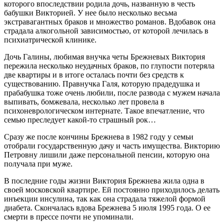
которого впоследствии родила дочь, названную в честь
бабушки Викторией. У нее было несколько весьма
экстравагантных браков и множество романов. Вдобавок она
страдала алкогольной зависимостью, от которой лечилась в
психиатрической клинике.
Дочь Галины, любимая внучка четы Брежневых Виктория
пережила несколько неудачных браков, по глупости потеряла
две квартиры и в итоге осталась почти без средств к
существованию. Правнучка Галя, которую прадедушка и
прабабушка тоже очень любили, после развода с мужем начала
выпивать, бомжевала, несколько лет провела в
психоневрологическом интернате. Такое впечатление, что
семью преследует какой-то страшный рок…
Сразу же после кончины Брежнева в 1982 году у семьи
отобрали государственную дачу и часть имущества. Викторию
Петровну лишили даже персональной пенсии, которую она
получала при муже.
В последние годы жизни Виктория Брежнева жила одна в
своей московской квартире. Ей постоянно приходилось делать
инъекции инсулина, так как она страдала тяжелой формой
диабета. Скончалась вдова Брежнева 5 июля 1995 года. О ее
смерти в прессе почти не упоминали.