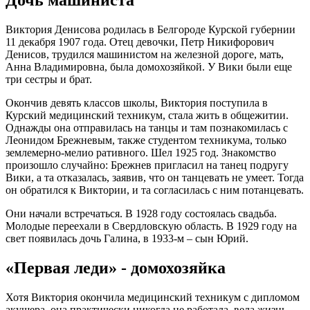
Виктория Денисова родилась в Белгороде Курской губернии
11 декабря 1907 года. Отец девочки, Петр Никифорович
Денисов, трудился машинистом на железной дороге, мать,
Анна Владимировна, была домохозяйкой. У Вики были еще
три сестры и брат.
Окончив девять классов школы, Виктория поступила в
Курский медицинский техникум, стала жить в общежитии.
Однажды она отправилась на танцы и там познакомилась с
Леонидом Брежневым, также студентом техникума, только
землемерно-мелио ративного. Шел 1925 год. Знакомство
произошло случайно: Брежнев пригласил на танец подругу
Вики, а та отказалась, заявив, что он танцевать не умеет. Тогда
он обратился к Виктории, и та согласилась с ним потанцевать.
Они начали встречаться. В 1928 году состоялась свадьба.
Молодые переехали в Свердловскую область. В 1929 году на
свет появилась дочь Галина, в 1933-м – сын Юрий.
«Первая леди» - домохозяйка
Хотя Виктория окончила медицинский техникум с дипломом
акушера, она практически никогда не работала, вела жизнь