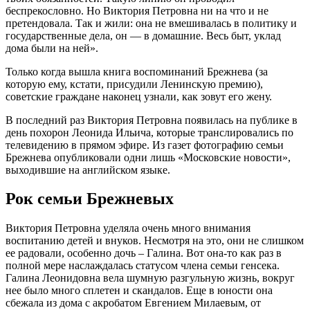
беспрекословно. Но Виктория Петровна ни на что и не
претендовала. Так и жили: она не вмешивалась в политику и
государственные дела, он — в домашние. Весь быт, уклад
дома были на ней».
Только когда вышла книга воспоминаний Брежнева (за
которую ему, кстати, присудили Ленинскую премию),
советские граждане наконец узнали, как зовут его жену.
В последний раз Виктория Петровна появилась на публике в
день похорон Леонида Ильича, которые транслировались по
телевидению в прямом эфире. Из газет фотографию семьи
Брежнева опубликовали одни лишь «Московские новости»,
выходившие на английском языке.
Рок семьи Брежневых
Виктория Петровна уделяла очень много внимания
воспитанию детей и внуков. Несмотря на это, они не слишком
ее радовали, особенно дочь – Галина. Вот она-то как раз в
полной мере наслаждалась статусом члена семьи генсека.
Галина Леонидовна вела шумную разгульную жизнь, вокруг
нее было много сплетен и скандалов. Еще в юности она
сбежала из дома с акробатом Евгением Милаевым, от