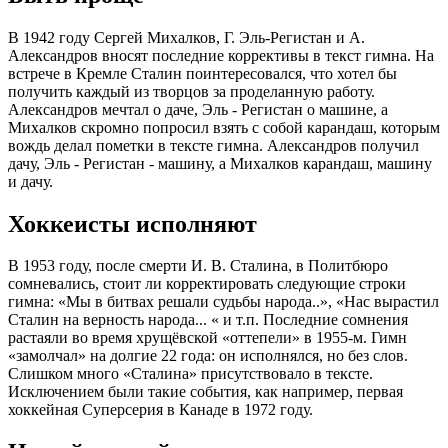
В 1942 году Сергей Михалков, Г. Эль-Регистан и А.
Александров вносят последние коррективы в текст гимна. На
встрече в Кремле Сталин поинтересовался, что хотел бы
получить каждый из творцов за проделанную работу.
Александров мечтал о даче, Эль - Регистан о машине, а
Михалков скромно попросил взять с собой карандаш, которым
вождь делал пометки в тексте гимна. Александров получил
дачу, Эль - Регистан - машину, а Михалков карандаш, машину
и дачу.
Хоккеисты исполняют
В 1953 году, после смерти И. В. Сталина, в Политбюро
сомневались, стоит ли корректировать следующие строки
гимна: «Мы в битвах решали судьбы народа..», «Нас вырастил
Сталин на верность народа... « и т.п. Последние сомнения
растаяли во время хрущёвской «оттепели» в 1955-м. Гимн
«замолчал» на долгие 22 года: он исполнялся, но без слов.
Слишком много «Сталина» присутствовало в тексте.
Исключением были такие события, как например, первая
хоккейная Суперсерия в Канаде в 1972 году.