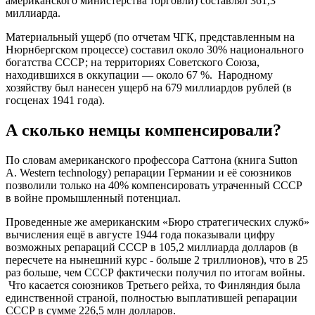
американского министерства торговли) составлял 361,3
миллиарда.
Материальный ущерб (по отчетам ЧГК, представленным на
Нюрнбергском процессе) составил около 30% национального
богатства СССР; на территориях Советского Союза,
находившихся в оккупации — около 67 %. Народному
хозяйству был нанесен ущерб на 679 миллиардов рублей (в
госценах 1941 года).
А сколько немцы компенсировали?
По словам американского профессора Саттона (книга Sutton
A. Western technology) репарации Германии и её союзников
позволили только на 40% компенсировать утраченный СССР
в войне промышленный потенциал.
Проведенные же американским «Бюро стратегических служб»
вычисления ещё в августе 1944 года показывали цифру
возможных репараций СССР в 105,2 миллиарда долларов (в
пересчете на нынешний курс - больше 2 триллионов), что в 25
раз больше, чем СССР фактически получил по итогам войны.
Что касается союзников Третьего рейха, то Финляндия была
единственной страной, полностью выплатившей репарации
СССР в сумме 226,5 млн долларов.