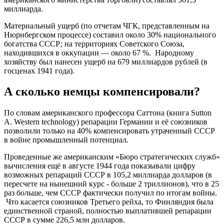
миллиарда.
Материальный ущерб (по отчетам ЧГК, представленным на
Нюрнбергском процессе) составил около 30% национального
богатства СССР; на территориях Советского Союза,
находившихся в оккупации — около 67 %. Народному
хозяйству был нанесен ущерб на 679 миллиардов рублей (в
госценах 1941 года).
А сколько немцы компенсировали?
По словам американского профессора Саттона (книга Sutton
A. Western technology) репарации Германии и её союзников
позволили только на 40% компенсировать утраченный СССР
в войне промышленный потенциал.
Проведенные же американским «Бюро стратегических служб»
вычисления ещё в августе 1944 года показывали цифру
возможных репараций СССР в 105,2 миллиарда долларов (в
пересчете на нынешний курс - больше 2 триллионов), что в 25
раз больше, чем СССР фактически получил по итогам войны.
Что касается союзников Третьего рейха, то Финляндия была
единственной страной, полностью выплатившей репарации
СССР в сумме 226,5 млн долларов.