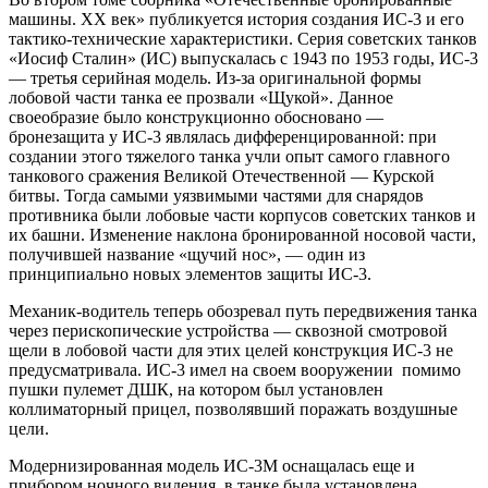
машины. ХХ век» публикуется история создания ИС-3 и его
тактико-технические характеристики. Серия советских танков
«Иосиф Сталин» (ИС) выпускалась с 1943 по 1953 годы, ИС-3
— третья серийная модель. Из-за оригинальной формы
лобовой части танка ее прозвали «Щукой». Данное
своеобразие было конструкционно обосновано —
бронезащита у ИС-3 являлась дифференцированной: при
создании этого тяжелого танка учли опыт самого главного
танкового сражения Великой Отечественной — Курской
битвы. Тогда самыми уязвимыми частями для снарядов
противника были лобовые части корпусов советских танков и
их башни. Изменение наклона бронированной носовой части,
получившей название «щучий нос», — один из
принципиально новых элементов защиты ИС-3.
Механик-водитель теперь обозревал путь передвижения танка
через перископические устройства — сквозной смотровой
щели в лобовой части для этих целей конструкция ИС-3 не
предусматривала. ИС-3 имел на своем вооружении помимо
пушки пулемет ДШК, на котором был установлен
коллиматорный прицел, позволявший поражать воздушные
цели.
Модернизированная модель ИС-3М оснащалась еще и
прибором ночного видения, в танке была установлена