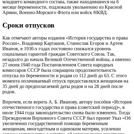
младшего командного состава, также находившиеся на 6
месяце беременности, подлежали увольнению из Красной
Армии, Военно-Морского Флота или войск НКВД.
Сроки отпусков
Как отмечают авторы издания «История государства и права
России», Владимир Карташов, Станислав Егоров и Артем
Иванов, в 1930-х годах постоянно снижался уровень
социальных гарантий граждан Советского Союза. Так,
незадолго до начала Великой Отечественной войны, а именно
27 июня 1940 года Постановлением Совета народных
комиссаров СССР была сокращена продолжительность
отпуска по беременности и родам со 112 дней до 63. С этого
момента оплачиваемый отпуск предоставлялся женщинам на
35 дней до предполагаемой даты родов и на 28 дней после
родов.
Впрочем, если верить А. Б. Иванову, автору пособия «История
отечественного государства и права (советский период)», в
июле 1944 года законодательство снова было изменено. Тогда
Президиумом Верховного Совета СССР был принят Указ «Об
увеличении государственной помощи беременным
женщинам, многодетным и одиноким матерям, усилении