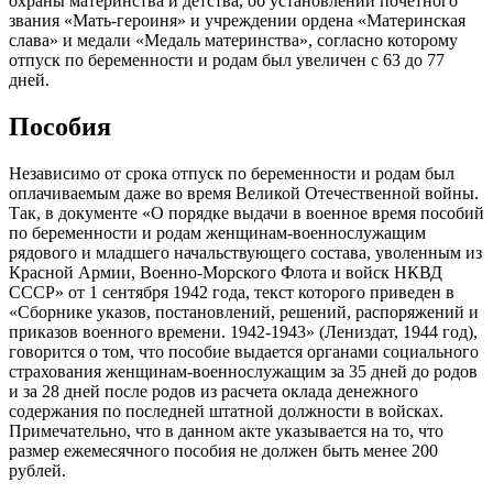
охраны материнства и детства, об установлении почетного
звания «Мать-героиня» и учреждении ордена «Материнская
слава» и медали «Медаль материнства», согласно которому
отпуск по беременности и родам был увеличен с 63 до 77
дней.
Пособия
Независимо от срока отпуск по беременности и родам был
оплачиваемым даже во время Великой Отечественной войны.
Так, в документе «О порядке выдачи в военное время пособий
по беременности и родам женщинам-военнослужащим
рядового и младшего начальствующего состава, уволенным из
Красной Армии, Военно-Морского Флота и войск НКВД
СССР» от 1 сентября 1942 года, текст которого приведен в
«Сборнике указов, постановлений, решений, распоряжений и
приказов военного времени. 1942-1943» (Лениздат, 1944 год),
говорится о том, что пособие выдается органами социального
страхования женщинам-военнослужащим за 35 дней до родов
и за 28 дней после родов из расчета оклада денежного
содержания по последней штатной должности в войсках.
Примечательно, что в данном акте указывается на то, что
размер ежемесячного пособия не должен быть менее 200
рублей.