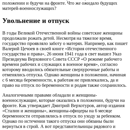
положении и будучи на фронте. Что же ожидало будущих
матерей-военнослужащих?
Увольнение и отпуск
В годы Великой Отечественной войны советские женщины
продолжали рожать детей. Несмотря на тяжелое время,
государство проявляло заботу о матерях. Например, как пишет
Валерий Цечоев в своей книге «История отечественного
государства и права», 26 июня 1941 года в свет вышел Указ
Президиума Верховного Совета СССР «О режиме рабочего
времени рабочих и служащих в военное время», согласно
которому вводились обязательные сверхурочные работы и
отменялись отпуска. Однако женщины в положении, начиная
с 6 месяца беременности, к работам не привлекались, да и
право на отпуск по беременности и родам также сохранилось.
Аналогичными правами обладали и женщины-
военнослужащие, которые оказались в положении, будучи на
фронте. Как утверждает Дмитрий Верхотуров, автор издания
«Сталин и женщины», женщины-офицеры на 6 месяце
беременности отправлялись в отпуск по уходу за ребенком.
Однако по истечении такого отпуска они обязаны были
вернуться в строй. А вот представительницы рядового и