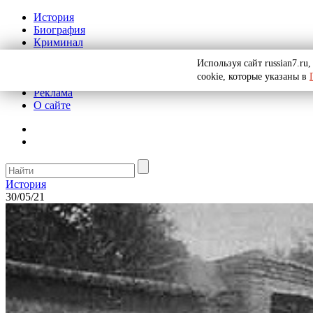
История
Биография
Криминал
СССР
Используя сайт russian7.r
Тайны
cookie, которые указаны в
Рекомендации
Реклама
О сайте
История
30/05/21