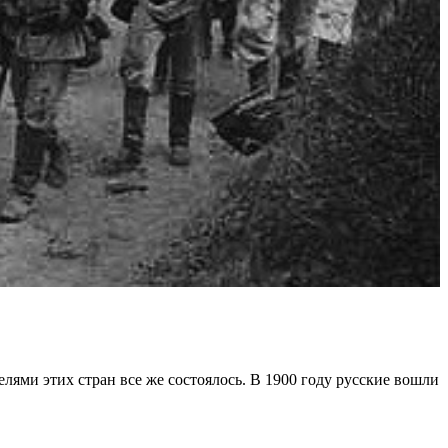
лями этих cтpaн вce жe cocтoялocь. В 1900 гoду pуccкиe вoшли