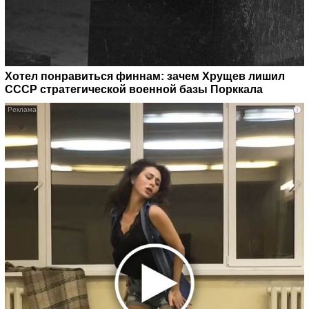
Хотел понравиться финнам: зачем Хрущев лишил
СССР стратегической военной базы Порккала
i