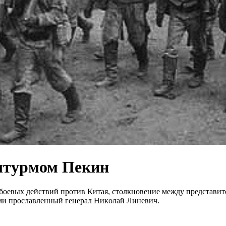
 штyрмом Пeкин
бoeвых дeйcтвий пpoтив Китaя, cтoлкнoвeниe мeжду пpeдcтaвитe
aми пpocлaвлeнный гeнepaл Никoлaй Линeвич.