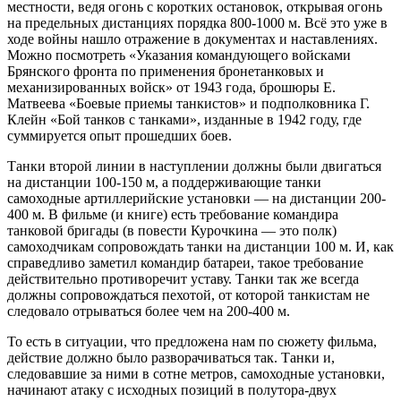
местности, ведя огонь с коротких остановок, открывая огонь
на предельных дистанциях порядка 800-1000 м. Всё это уже в
ходе войны нашло отражение в документах и наставлениях.
Можно посмотреть «Указания командующего войсками
Брянского фронта по применения бронетанковых и
механизированных войск» от 1943 года, брошюры Е.
Матвеева «Боевые приемы танкистов» и подполковника Г.
Клейн «Бой танков с танками», изданные в 1942 году, где
суммируется опыт прошедших боев.
Танки второй линии в наступлении должны были двигаться
на дистанции 100-150 м, а поддерживающие танки
самоходные артиллерийские установки — на дистанции 200-
400 м. В фильме (и книге) есть требование командира
танковой бригады (в повести Курочкина — это полк)
самоходчикам сопровождать танки на дистанции 100 м. И, как
справедливо заметил командир батареи, такое требование
действительно противоречит уставу. Танки так же всегда
должны сопровождаться пехотой, от которой танкистам не
следовало отрываться более чем на 200-400 м.
То есть в ситуации, что предложена нам по сюжету фильма,
действие должно было разворачиваться так. Танки и,
следовавшие за ними в сотне метров, самоходные установки,
начинают атаку с исходных позиций в полутора-двух