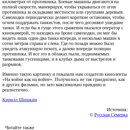
километрах от противника. Боевые машины двигаются на
полной скорости, маневрируя, чтобы укрываться от огня
противника за складками местности или группами деревьев.
Самоходки периодически делают короткие остановки, чтобы
огнем поддержать танкистов, после чего догоняют ушедшие
танки. И если бы в гуще этого сражения оказался оператор с
кинокамерой, то находясь на броне самоходки, он мог бы
видеть лишь один-два танка впереди, и несколько машин в
сотне метров справа и слева. Где-то позади можно было
увидеть атакующую пехоту, а далеко впереди позиции
противника. И все это в облаках пыли, поднимаемых
танковыми гусеницами, и в клубах дыма от выстрелов и
разрывов.
Именно такую картинку и показали нам создатели киноленты
«На войне как на войне». Получилось не так грандиозно, как
в других фильмах, но зато максимально правдиво и
реалистично.
Кирилл Шишкин
Источник:
©
Русская Семерка
Читайте также