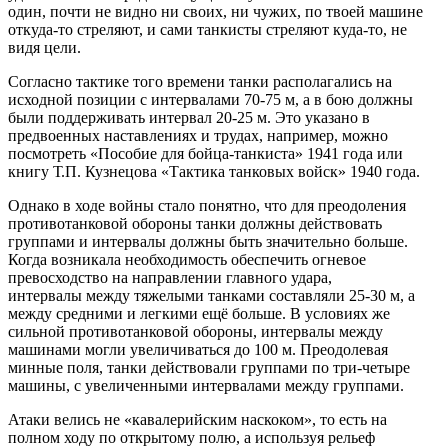
один, почти не видно ни своих, ни чужих, по твоей машине
откуда-то стреляют, и сами танкисты стреляют куда-то, не
видя цели.
Согласно тактике того времени танки располагались на
исходной позиции с интервалами 70-75 м, а в бою должны
были поддерживать интервал 20-25 м. Это указано в
предвоенных наставлениях и трудах, например, можно
посмотреть «Пособие для бойца-танкиста» 1941 года или
книгу Т.П. Кузнецова «Тактика танковых войск» 1940 года.
Однако в ходе войны стало понятно, что для преодоления
противотанковой обороны танки должны действовать
группами и интервалы должны быть значительно больше.
Когда возникала необходимость обеспечить огневое
превосходство на направлении главного удара,
интервалы между тяжелыми танками составляли 25-30 м, а
между средними и легкими ещё больше. В условиях же
сильной противотанковой обороны, интервалы между
машинами могли увеличиваться до 100 м. Преодолевая
минные поля, танки действовали группами по три-четыре
машины, с увеличенными интервалами между группами.
Атаки велись не «кавалерийским наскоком», то есть на
полном ходу по открытому полю, а используя рельеф