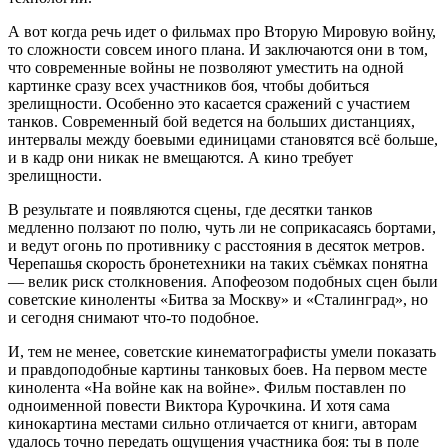
А вот когда речь идет о фильмах про Вторую Мировую войну,
то сложности совсем иного плана. И заключаются они в том,
что современные войны не позволяют уместить на одной
картинке сразу всех участников боя, чтобы добиться
зрелищности. Особенно это касается сражений с участием
танков. Современный бой ведется на больших дистанциях,
интервалы между боевыми единицами становятся всё больше,
и в кадр они никак не вмещаются. А кино требует
зрелищности.
В результате и появляются сцены, где десятки танков
медленно ползают по полю, чуть ли не соприкасаясь бортами,
и ведут огонь по противнику с расстояния в десяток метров.
Черепашья скорость бронетехники на таких съёмках понятна
— велик риск столкновения. Апофеозом подобных сцен были
советские киноленты «Битва за Москву» и «Сталинград», но
и сегодня снимают что-то подобное.
И, тем не менее, советские кинематографисты умели показать
и правдоподобные картины танковых боев. На первом месте
кинолента «На войне как на войне». Фильм поставлен по
одноименной повести Виктора Курочкина. И хотя сама
кинокартина местами сильно отличается от книги, авторам
удалось точно передать ощущения участника боя: ты в поле