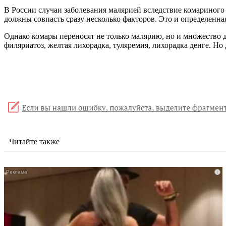
В России случаи заболевания малярией вследствие комариного у
должны совпасть сразу несколько факторов. Это и определенн
Однако комары переносят не только малярию, но и множество 
филяриатоз, желтая лихорадка, туляремия, лихорадка денге. Но
Читайте также
i