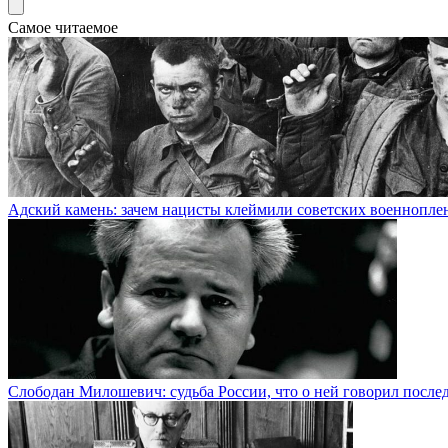
Самое читаемое
Адский камень: зачем нацисты клеймили советских военнопл
Слободан Милошевич: судьба России, что о ней говорил посл