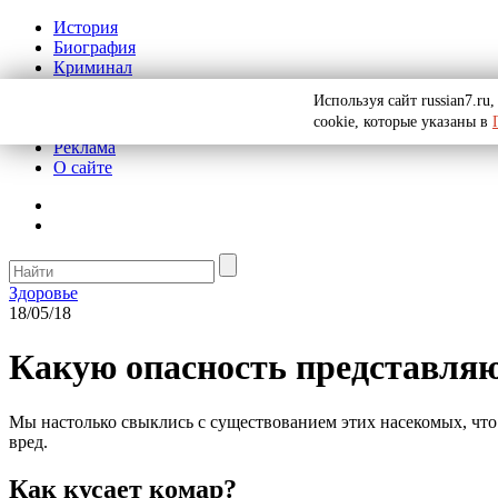
История
Биография
Криминал
СССР
Используя сайт russian7.r
Тайны
cookie, которые указаны в
Рекомендации
Реклама
О сайте
Здоровье
18/05/18
Какую опасность представля
Мы настолько свыклись с существованием этих насекомых, чт
вред.
Как кусает комар?