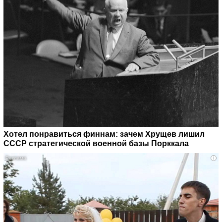
Хотел понравиться финнам: зачем Хрущев лишил
СССР стратегической военной базы Порккала
i