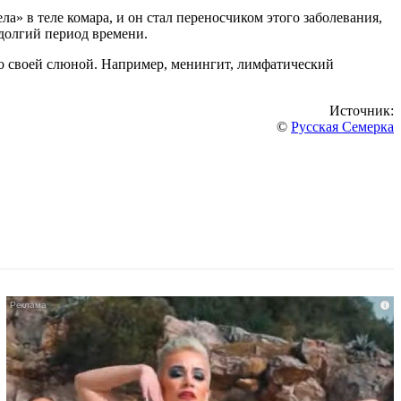
а» в теле комара, и он стал переносчиком этого заболевания,
 долгий период времени.
со своей слюной. Например, менингит, лимфатический
Источник:
©
Русская Семерка
i