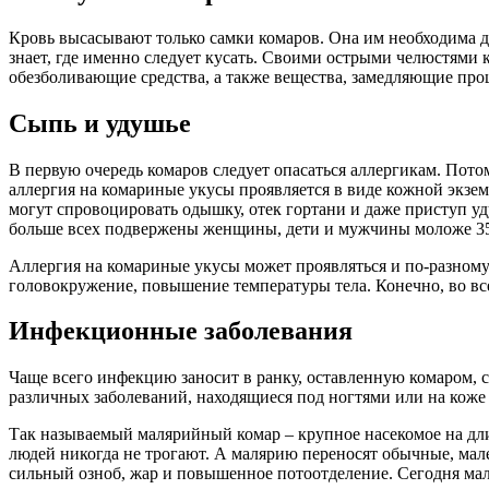
Кровь высасывают только самки комаров. Она им необходима д
знает, где именно следует кусать. Своими острыми челюстями 
обезболивающие средства, а также вещества, замедляющие проц
Сыпь и удушье
В первую очередь комаров следует опасаться аллергикам. Пот
аллергия на комариные укусы проявляется в виде кожной экзем
могут спровоцировать одышку, отек гортани и даже приступ 
больше всех подвержены женщины, дети и мужчины моложе 35 л
Аллергия на комариные укусы может проявляться и по-разному.
головокружение, повышение температуры тела. Конечно, во вс
Инфекционные заболевания
Чаще всего инфекцию заносит в ранку, оставленную комаром, 
различных заболеваний, находящиеся под ногтями или на коже 
Так называемый малярийный комар – крупное насекомое на дли
людей никогда не трогают. А малярию переносят обычные, мал
сильный озноб, жар и повышенное потоотделение. Сегодня мал