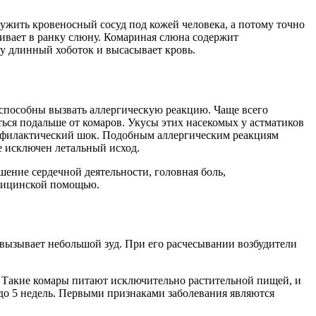
ужить кровеносный сосуд под кожей человека, а потому точно
кивает в ранку слюну. Комариная слюна содержит
ну длинный хоботок и высасывает кровь.
 способны вызвать аллергическую реакцию. Чаще всего
ться подальше от комаров. Укусы этих насекомых у астматиков
анафилактический шок. Подобным аллергическим реакциям
е исключен летальный исход.
шение сердечной деятельности, головная боль,
едицинской помощью.
 вызывает небольшой зуд. При его расчесывании возбудители
. Такие комары питают исключительно растительной пищей, и
до 5 недель. Первыми признаками заболевания являются