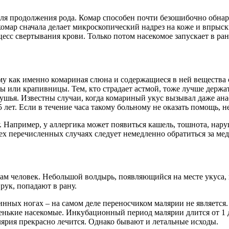
ля продолжения рода. Комар способен почти безошибочно обнар
комар сначала делает микроскопический надрез на коже и впрыс
есс свертывания крови. Только потом насекомое запускает в ра
ому как именно комариная слюна и содержащиеся в ней вещества
ы или крапивницы. Тем, кто страдает астмой, тоже лучше держа
удушья. Известны случаи, когда комариный укус вызывал даже 
ет. Если в течение часа такому больному не оказать помощь, н
 Например, у аллергика может появиться кашель, тошнота, нару
ех перечисленных случаях следует немедленно обратиться за м
сам человек. Небольшой волдырь, появляющийся на месте укуса,
рук, попадают в рану.
нных ногах – на самом деле переносчиком малярии не является
енькие насекомые. Инкубационный период малярии длится от 1 
ярия прекрасно лечится. Однако бывают и летальные исходы.