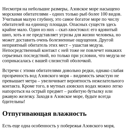
Несмотря на небольшие размеры, Азовское море насыщено
морскими обитателями - одних только рыб более 100 видов.
Учитывая малую глубину, это самое богатое море по числу
обитателей на единицу площади. Опасных существ здесь
крайне мало. Один из них – скат-хвостокол: его ядовитый
шип, хоть и не представляет угрозы для жизни человека, но
может доставить очень болезненные ощущения. Другой
неприятный обитатель этих мест – ушастая медуза.
Непосредственный контакт с ней тоже не повлечет никаких
серьезных последствий, но только при условии, что медуза не
соприкасалась с вашей слизистой оболочкой.
Встречи с этими обитателями довольно редки, однако слабая
прозрачность вод Азовского моря – видимость зачастую не
превышает метра – увеличивает вероятность нежелательного
контакта. Кроме того, в мутных азовских водах можно легко
напороться на острый предмет – разбитую бутылку или
ржавую железку. Заходя в Азовское море, будьте всегда
бдительны!
Отпугивающая влажность
Есть еще одна особенность у побережья Азовского моря,