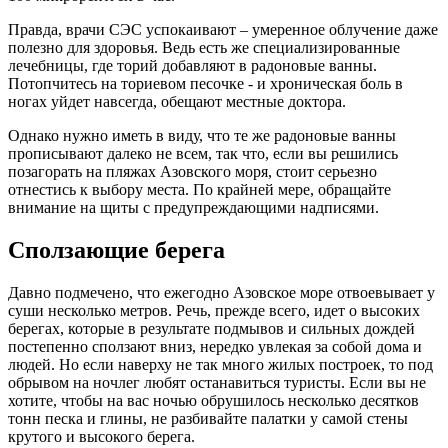
Правда, врачи СЭС успокаивают – умеренное облучение даже
полезно для здоровья. Ведь есть же специализированные
лечебницы, где торий добавляют в радоновые ванны.
Потопчитесь на ториевом песочке - и хроническая боль в
ногах уйдет навсегда, обещают местные доктора.
Однако нужно иметь в виду, что те же радоновые ванны
прописывают далеко не всем, так что, если вы решились
позагорать на пляжах Азовского моря, стоит серьезно
отнестись к выбору места. По крайней мере, обращайте
внимание на щиты с предупреждающими надписями.
Сползающие берега
Давно подмечено, что ежегодно Азовское море отвоевывает у
суши несколько метров. Речь, прежде всего, идет о высоких
берегах, которые в результате подмывов и сильных дождей
постепенно сползают вниз, нередко увлекая за собой дома и
людей. Но если наверху не так много жилых построек, то под
обрывом на ночлег любят останавиться туристы. Если вы не
хотите, чтобы на вас ночью обрушилось несколько десятков
тонн песка и глины, не разбивайте палатки у самой стены
крутого и высокого берега.