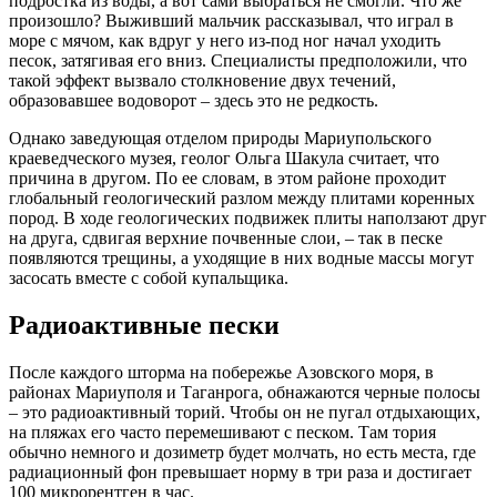
подростка из воды, а вот сами выбраться не смогли. Что же
произошло? Выживший мальчик рассказывал, что играл в
море с мячом, как вдруг у него из-под ног начал уходить
песок, затягивая его вниз. Специалисты предположили, что
такой эффект вызвало столкновение двух течений,
образовавшее водоворот – здесь это не редкость.
Однако заведующая отделом природы Мариупольского
краеведческого музея, геолог Ольга Шакула считает, что
причина в другом. По ее словам, в этом районе проходит
глобальный геологический разлом между плитами коренных
пород. В ходе геологических подвижек плиты наползают друг
на друга, сдвигая верхние почвенные слои, – так в песке
появляются трещины, а уходящие в них водные массы могут
засосать вместе с собой купальщика.
Радиоактивные пески
После каждого шторма на побережье Азовского моря, в
районах Мариуполя и Таганрога, обнажаются черные полосы
– это радиоактивный торий. Чтобы он не пугал отдыхающих,
на пляжах его часто перемешивают с песком. Там тория
обычно немного и дозиметр будет молчать, но есть места, где
радиационный фон превышает норму в три раза и достигает
100 микрорентген в час.