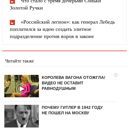
Что стало с тремя дочерьми Соньки
Золотой Ручки
«Российский легион»: как генерал Лебедь
поплатился за идею создать элитное
подразделение против воров в законе
Читайте также
i
КОРОЛЕВА ВАГОНА ОТОЖГЛА!
ВИДЕО НЕ ОСТАВИТ
РАВНОДУШНЫМ
ПОЧЕМУ ГИТЛЕР В 1942 ГОДУ
НЕ ПОШЕЛ НА МОСКВУ