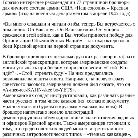
Гораздо интереснее рекомендации 77-страничной брошюры
для личного состава армии США «Наш союзник – Красная
армия» (издана военным департаментом в апреле 1945 года).
«Вы много слышали и читали о нём, теперь Вы встречаетесь с
ним лично. Он Ваш друг. Он Ваш союзник. Он упорно
сражался в этой войне, как и Вы, чтобы принести победу для
Организации Объединённых Наций» – так охарактеризован
боец Красной армии на первой странице документа.
В брошюре приводится несколько русских разговорных фраз в
английской транскрипции, которые американские солдаты
могли услышать при боевом соприкосновении: «Стой! Кто
идёт?», «Стой, стрелять буду!» На них предлагались
возможные варианты ответа. Например, на первую фразу
советского часового американец должен был сказать, что он
«A-mee-ree-KAHN-skee bo-YETS».
Американских солдат инструктировали, как различать разные
части русских, в том числе казаков (их, согласно документу,
можно узнать по буркам и круглым меховым шапкам). В
брошюре напечатано немало иллюстраций,
демонстрирующих обмундирование и знаки отличия рядовых
и офицеров Красной армии. Также американцев готовили к
тому, что среди советских людей можно встретить много
различных антропологических типов – «тёмных кавказцев»,