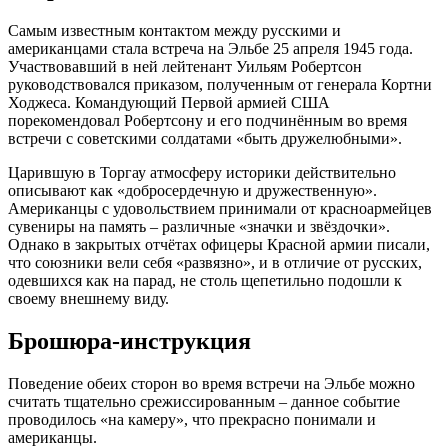
Самым известным контактом между русскими и
американцами стала встреча на Эльбе 25 апреля 1945 года.
Участвовавший в ней лейтенант Уильям Робертсон
руководствовался приказом, полученным от генерала Кортни
Ходжеса. Командующий Первой армией США
порекомендовал Робертсону и его подчинённым во время
встречи с советскими солдатами «быть дружелюбными».
Царившую в Торгау атмосферу историки действительно
описывают как «добросердечную и дружественную».
Американцы с удовольствием принимали от красноармейцев
сувениры на память – различные «значки и звёздочки».
Однако в закрытых отчётах офицеры Красной армии писали,
что союзники вели себя «развязно», и в отличие от русских,
одевшихся как на парад, не столь щепетильно подошли к
своему внешнему виду.
Брошюра-инструкция
Поведение обеих сторон во время встречи на Эльбе можно
считать тщательно срежиссированным – данное событие
проводилось «на камеру», что прекрасно понимали и
американцы.