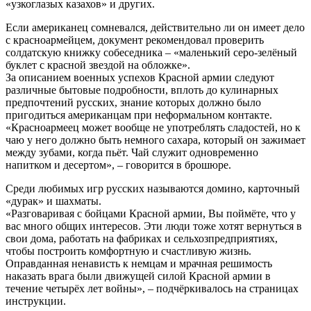
«узкоглазых казахов» и других.
Если американец сомневался, действительно ли он имеет дело
с красноармейцем, документ рекомендовал проверить
солдатскую книжку собеседника – «маленький серо-зелёный
буклет с красной звездой на обложке».
За описанием военных успехов Красной армии следуют
различные бытовые подробности, вплоть до кулинарных
предпочтений русских, знание которых должно было
пригодиться американцам при неформальном контакте.
«Красноармеец может вообще не употреблять сладостей, но к
чаю у него должно быть немного сахара, который он зажимает
между зубами, когда пьёт. Чай служит одновременно
напитком и десертом», – говорится в брошюре.
Среди любимых игр русских называются домино, карточный
«дурак» и шахматы.
«Разговаривая с бойцами Красной армии, Вы поймёте, что у
вас много общих интересов. Эти люди тоже хотят вернуться в
свои дома, работать на фабриках и сельхозпредприятиях,
чтобы построить комфортную и счастливую жизнь.
Оправданная ненависть к немцам и мрачная решимость
наказать врага были движущей силой Красной армии в
течение четырёх лет войны», – подчёркивалось на страницах
инструкции.