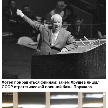
Хотел понравиться финнам: зачем Хрущев лишил
СССР стратегической военной базы Порккала
i