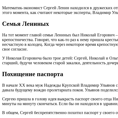
Математик-экономист Сергей Ленин находился в дружеских от
этого момента, как считают некоторые эксперты, Владимир Ул
Семья Лениных
На тот момент главой семьи Лениных был Николай Егорович –
крепостничества. Говорят, что как-то раз к нему пришла крест
несчастную в колодец. Когда через некоторое время крепостну
свое согласие.
У Николая Егоровича было трое детей: Сергей, Николай и Ольга
старший, будучи человеком старой закалки, деятельность доче
Похищение паспорта
В начале ХХ века муж Надежды Крупской Владимир Ульянов соб
давала будущему вождю пролетариата покоя. Ульянов поделился
Сергею пришла в голову идея выкрасть паспорт своего отца Ник
минуты на минуту скончаться. Если бы он находился в здравии
В общем, Сергей беспрепятственно похитил паспорт у своего 