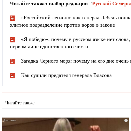
Читайте также: выбор редакции "
Русской Cемёрк
«Российский легион»: как генерал Лебедь попла
элитное подразделение против воров в законе
«Я победю»: почему в русском языке нет слова
первом лице единственного числа
Загадка Черного моря: почему на его дне очень 
Как судили предателя генерала Власова
Читайте также
i