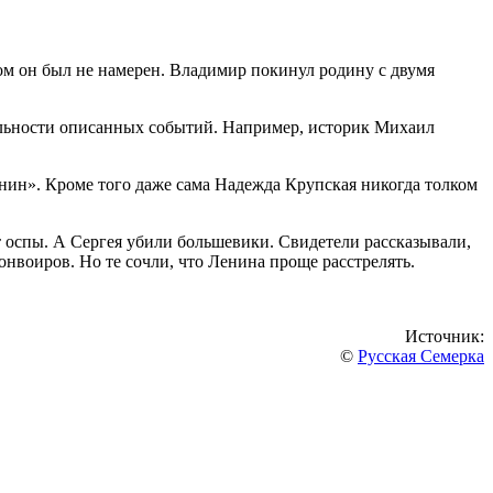
том он был не намерен. Владимир покинул родину с двумя
альности описанных событий. Например, историк Михаил
енин». Кроме того даже сама Надежда Крупская никогда толком
т оспы. А Сергея убили большевики. Свидетели рассказывали,
конвоиров. Но те сочли, что Ленина проще расстрелять.
Источник:
©
Русская Семерка