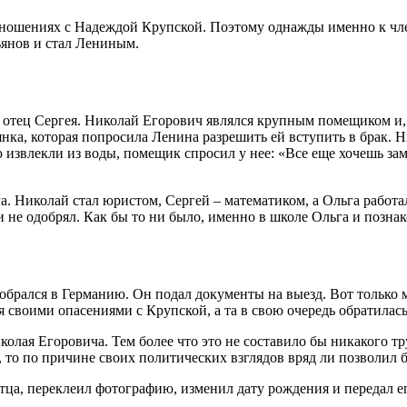
ношениях с Надеждой Крупской. Поэтому однажды именно к член
ьянов и стал Лениным.
 отец Сергея. Николай Егорович являлся крупным помещиком и,
ьянка, которая попросила Ленина разрешить ей вступить в брак. 
ю извлекли из воды, помещик спросил у нее: «Все еще хочешь за
. Николай стал юристом, Сергей – математиком, а Ольга работал
ри не одобрял. Как бы то ни было, именно в школе Ольга и позн
рался в Германию. Он подал документы на выезд. Вот только мы
 своими опасениями с Крупской, а та в свою очередь обратилас
олая Егоровича. Тем более что это не составило бы никакого тр
, то по причине своих политических взглядов вряд ли позволил 
отца, переклеил фотографию, изменил дату рождения и передал 