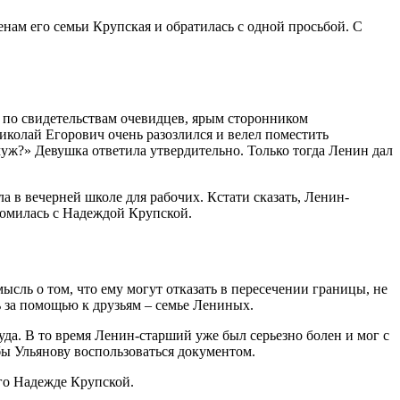
ам его семьи Крупская и обратилась с одной просьбой. С
 по свидетельствам очевидцев, ярым сторонником
Николай Егорович очень разозлился и велел поместить
муж?» Девушка ответила утвердительно. Только тогда Ленин дал
а в вечерней школе для рабочих. Кстати сказать, Ленин-
акомилась с Надеждой Крупской.
сль о том, что ему могут отказать в пересечении границы, не
ь за помощью к друзьям – семье Лениных.
уда. В то время Ленин-старший уже был серьезно болен и мог с
бы Ульянову воспользоваться документом.
его Надежде Крупской.