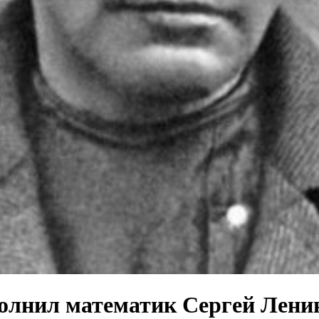
олнил математик Сергей Лени