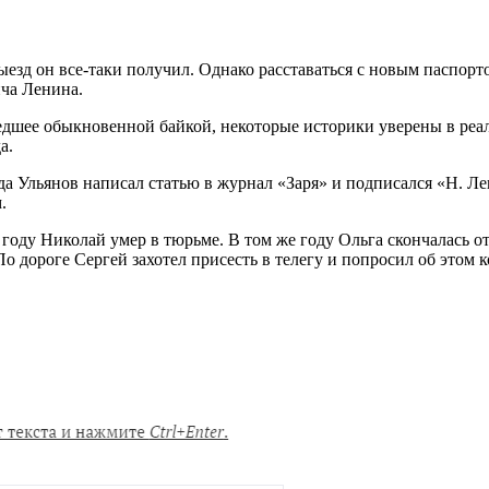
выезд он все-таки получил. Однако расставаться с новым паспор
ича Ленина.
шедшее обыкновенной байкой, некоторые историки уверены в ре
а.
ода Ульянов написал статью в журнал «Заря» и подписался «Н. Л
.
году Николай умер в тюрьме. В том же году Ольга скончалась о
По дороге Сергей захотел присесть в телегу и попросил об этом 