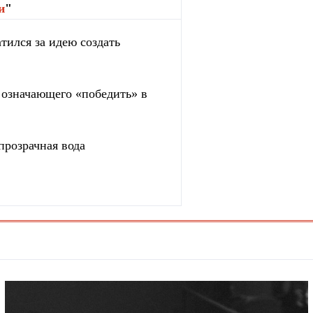
и
"
тился за идею создать
, означающего «победить» в
прозрачная вода