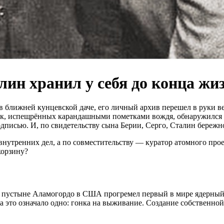
ин хранил у себя до конца жи
 в ближней кунцевской даче, его личный архив перешел в руки 
вок, испещрённых карандашными пометками вождя, обнаружился
дписью. И, по свидетельству сына Берии, Серго, Сталин бережно
 внутренних дел, а по совместительству — куратор атомного про
корзину?
нь в пустыне Аламогордо в США прогремел первый в мире ядерны
а это означало одно: гонка на выживание. Создание собственно