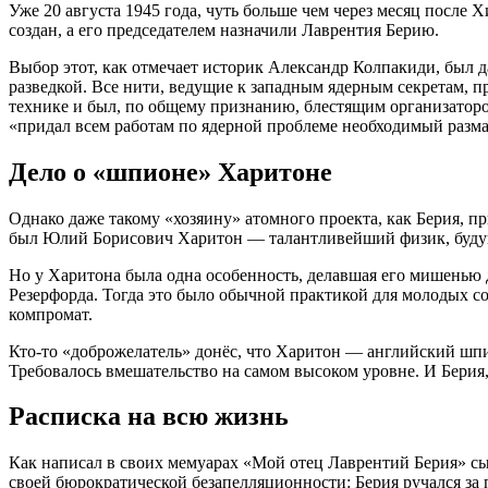
Уже 20 августа 1945 года, чуть больше чем через месяц посл
создан, а его председателем назначили Лаврентия Берию
.
Выбор этот, как отмечает историк Александр Колпакиди, был д
разведкой
. Все нити, ведущие к западным ядерным секретам, п
технике и был, по общему признанию, блестящим организатор
«придал всем работам по ядерной проблеме необходимый разм
Дело о «шпионе» Харитоне
Однако даже такому «хозяину» атомного проекта, как Берия, пр
был Юлий Борисович Харитон — талантливейший физик, будущ
Но у Харитона была одна особенность, делавшая его мишенью 
Резерфорда. Тогда это было обычной практикой для молодых с
компромат.
Кто-то «доброжелатель» донёс, что Харитон — английский шп
Требовалось вмешательство на самом высоком уровне. И Берия, 
Расписка на всю жизнь
Как написал в своих мемуарах «Мой отец Лаврентий Берия» с
своей бюрократической безапелляционности: Берия ручался за 