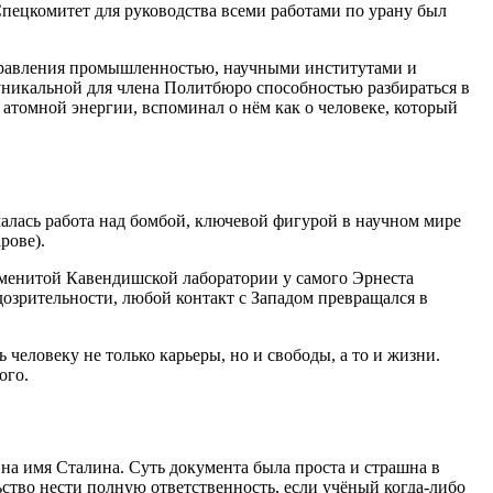
Спецкомитет для руководства всеми работами по урану был
правления промышленностью, научными институтами и
 уникальной для члена Политбюро способностью разбираться в
 атомной энергии, вспоминал о нём как о человеке, который
ачалась работа над бомбой, ключевой фигурой в научном мире
рове)
.
наменитой Кавендишской лаборатории у самого Эрнеста
дозрительности, любой контакт с Западом превращался в
ь человеку не только карьеры, но и свободы, а то и жизни.
ого.
 на имя Сталина
. Суть документа была проста и страшна в
ьство нести полную ответственность, если учёный когда-либо