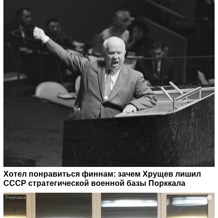
Хотел понравиться финнам: зачем Хрущев лишил
СССР стратегической военной базы Порккала
i