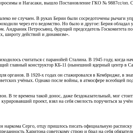
е Хиросимы и Нагасаки, вышло Постановление ГКО № 9887сс/оп. 
алеко не случаен
. В руках Берии были сосредоточены рычаги у
роходили через его ведомство. Но было и другое: Берия обладал
ом
. Андраник Петросьянц, будущий председатель Госкомитета по
ах, широту действий и динамизм»
.
иходилось считаться с паранойей Сталина. В 1945 году, когда н
ий главный конструктор КБ-11 (нынешний ядерный центр в Са
для органов. В 1920-х годах он стажировался в Кембридже, в з
оветских учёных. Однако после войны, в атмосфере всеобщей по
ион
. В те времена такой донос, даже бездоказательный, мог стоит
курировавший проект, взял на себя смелость поручиться за учён
ын наркома Серго, отцу пришлось писать официальную расписку
преданность Харитона советскому строю и брал на себя обязател