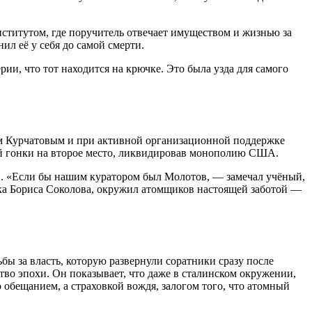
нститутом, где поручитель отвечает имуществом и жизнью за
нил её у себя до самой смерти
.
ии, что тот находится на крючке. Это была узда для самого
ем Курчатовым и при активной организационной поддержке
ой гонки на второе место, ликвидировав монополию США.
»
. «Если бы нашим куратором был Молотов, — замечал учёный,
ика Бориса Соколова, окружил атомщиков настоящей заботой —
ьбы за власть, которую развернули соратники сразу после
во эпохи. Он показывает, что даже в сталинском окружении,
обещанием, а страховкой вождя, залогом того, что атомный