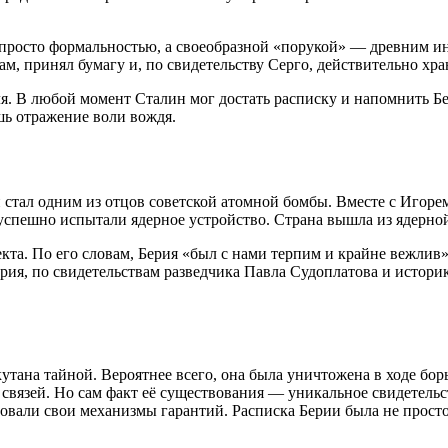
е просто формальностью, а своеобразной «порукой» — древним и
ам, принял бумагу и, по свидетельству Серго, действительно хра
я. В любой момент Сталин мог достать расписку и напомнить Бер
шь отражение воли вождя.
 стал одним из отцов советской атомной бомбы. Вместе с Игор
 успешно испытали ядерное устройство
. Страна вышла из ядерн
кта. По его словам, Берия «был с нами терпим и крайне вежлив
ерия, по свидетельствам разведчика Павла Судоплатова и истор
кутана тайной. Вероятнее всего, она была уничтожена в ходе бор
связей. Но сам факт её существования — уникальное свидетельст
вали свои механизмы гарантий. Расписка Берии была не просто 