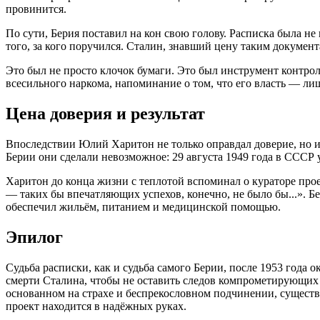
провинится
.
По сути, Берия поставил на кон свою голову. Расписка была н
того, за кого поручился. Сталин, знавший цену таким документ
Это был не просто клочок бумаги. Это был инструмент контрол
всесильного наркома, напоминание о том, что его власть — ли
Цена доверия и результат
Впоследствии Юлий Харитон не только оправдал доверие, но и
Берии они сделали невозможное: 29 августа 1949 года в СССР
Харитон до конца жизни с теплотой вспоминал о кураторе прое
— таких бы впечатляющих успехов, конечно, не было бы...»
. Б
обеспечил жильём, питанием и медицинской помощью
.
Эпилог
Судьба расписки, как и судьба самого Берии, после 1953 года о
смерти Сталина, чтобы не оставить следов компрометирующих 
основанном на страхе и беспрекословном подчинении, существо
проект находится в надёжных руках.