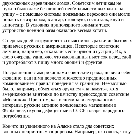
двухэтажных деревянных домов. Советским лётчикам не
нужно было даже без лишней необходимости выходить на
улицу – с помощью системы подземных переходов они могли
попасть на аэродром, в ангар, столовую, госпиталь, клуб и
кинотеатр. В условиях приполярного климата такое
устройство военной базы оказалось весьма кстати.
С первых дней сотрудничества выяснилось различие бытовых
привычек русских и американцев. Некоторые советские
лётчики, например, отказались есть бульон из устриц. Их, в
свою очередь, удивляло, что американцы пьют сок перед едой
и употребляют в пищу много овощей и фруктов.
По сравнению с американцами советские граждане вели себя
скованно, над ними довлело множество предписанных
командованием правил поведения за границей. Немыслимо
было, например, обменяться оружием «на память», хотя
американские винтовки по качеству превосходили советские
«Мосинки». При этом, как вспоминали американские
ветераны, русские активно пользовались магазинами в
Фэрбенксе, скупая дефицитные в СССР товары народного
потребления.
Кое-что из увиденного на Аляске стало для советских
военных неприятным сюрпризом. Например, оказалось, что у