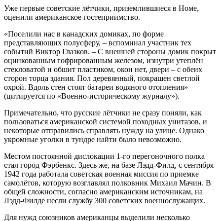
Уже первые советские лётчики, приземлившиеся в Номе,
оценили американское гостеприимство.
«Поселили нас в канадских домиках, по форме
представляющих полусферу, – вспоминал участник тех
событий Виктор Глазков. – С внешней стороны домик покрыт
оцинкованным гофрированным железом, изнутри утеплён
стекловатой и обшит пластиком, окон нет, двери – с обеих
сторон торца здания. Пол деревянный, покрашен светлой
охрой. Вдоль стен стоят батареи водяного отопления»
(цитируется по «Военно-историческому журналу»).
Примечательно, что русские лётчики не сразу поняли, как
пользоваться американской системой походных унитазов, и
некоторые отправились справлять нужду на улице. Однако
укромные уголки в тундре найти было невозможно.
Местом постоянной дислокации 1-го перегоночного полка
стал город Фэрбенкс. Здесь же, на базе Лэдд-Филд, с сентября
1942 года работала советская военная миссия по приемке
самолётов, которую возглавлял полковник Михаил Мачин. В
общей сложности, согласно американским источникам, на
Лэдд-Филде несли службу 300 советских военнослужащих.
Для нужд союзников американцы выделили несколько