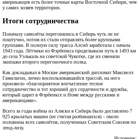
американцев есть более точные карты Восточной Сибири, чем
у самих хозяев территории.
Итоги сотрудничества
Поначалу самолёты перегонялись в Сибирь чуть ли не
поштучно, потом их стали отправлять более крупными
группами. В полную силу трасса Алсиб заработала с начала
1943 года. Лётчики из Фэрбенкса проделывали путь в 1493 км
до села Уэлькаль на советской Чукотке, где их сменяли
экипажи второго перегоночного полка.
Как докладывал в Москве американский дипломат Максвелл
Гамильтон, лично воспользовавшийся трассой, на него
произвело «благоприятное впечатление тесное
сотрудничество и тот хороший дух сердечности и дружбы,
который царит в Фэрбенксе и Номе между русскими и
американцами».
Всего за годы войны из Аляски в Сибирь было доставлено 7
925 крылатых машин (не считая разбившихся) – около
половины всех самолётов, полученных Советским Союзом по
ленд-лизу.
Источник: