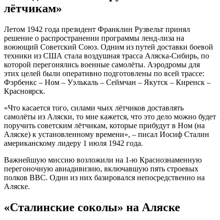
лётчикам»
Летом 1942 года президент Франклин Рузвельт принял
решение о распространении программы ленд-лиза на
воюющий Советский Союз. Одним из путей доставки боевой
техники из США стала воздушная трасса Аляска-Сибирь, по
которой перегонялись военные самолёты. Аэродромы для
этих целей были оперативно подготовлены по всей трассе:
Фэрбенкс – Ном – Уэлькаль – Сеймчан – Якутск – Киренск –
Красноярск.
«Что касается того, силами чьих лётчиков доставлять
самолёты из Аляски, то мне кажется, что это дело можно будет
поручить советским лётчикам, которые прибудут в Ном (на
Аляске) к установленному времени», – писал Иосиф Сталин
американскому лидеру 1 июля 1942 года.
Важнейшую миссию возложили на 1-ю Краснознаменную
перегоночную авиадивизию, включавшую пять строевых
полков ВВС. Один из них базировался непосредственно на
Аляске.
«Сталинские соколы» на Аляске