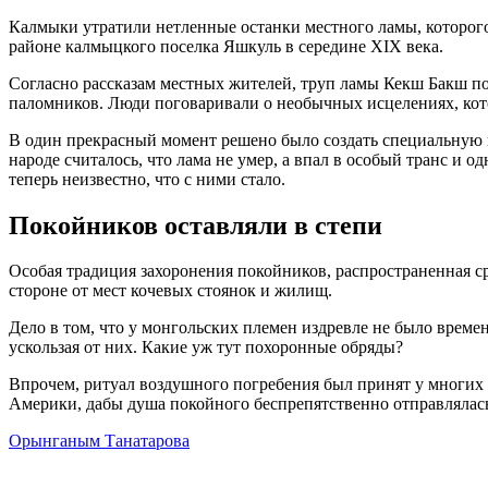
Калмыки утратили нетленные останки местного ламы, которого
районе калмыцкого поселка Яшкуль в середине XIX века.
Согласно рассказам местных жителей, труп ламы Кекш Бакш по
паломников. Люди поговаривали о необычных исцелениях, кот
В один прекрасный момент решено было создать специальную к
народе считалось, что лама не умер, а впал в особый транс и
теперь неизвестно, что с ними стало.
Покойников оставляли в степи
Особая традиция захоронения покойников, распространенная ср
стороне от мест кочевых стоянок и жилищ.
Дело в том, что у монгольских племен издревле не было време
ускользая от них. Какие уж тут похоронные обряды?
Впрочем, ритуал воздушного погребения был принят у многих
Америки, дабы душа покойного беспрепятственно отправлялась
Орынганым Танатарова