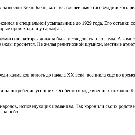
 называли Кекш Бакш, хотя настоящее имя этого буддийского р
коился в специальной усыпальнице до 1929 года. Его останки 
орые происходили у саркофага.
омиссию, которая должна была исследовать тело ламы. А комис
 однажды проснется. Не желая религиозной шумихи, местные атеис
еди калмыков вплоть до начала ХХ века, возникла еще во време
ни на погребение усопших. Особенно в ходе военных походов. Ко
 народов, исповедующих шаманизм. Так хоронили своих родств
 на небо.