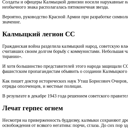
Солдаты и офицеры Калмыцкой дивизии носили нарукавные наш
необычного знака располагалась пятиконечная звезда.
Вероятно, руководство Красной Армии при разработке символи
значение.
Калмыцкий легион СС
Гражданская война разделила калмыцкий народ, советскую вла
считавших своим долгом борьбу с коммунистами. Небольшая ч
тирании».
И хотя большинство представителей этого народа защищали СС
фашистским пропагандистам объявить о создании Калмыцкого
Как пишет доктор исторических наук Уташ Борисович Очиров, в
отряды ополченцев, и местные полицаи.
В результате в декабре 1943 года решением советского правит
Лечат герпес огнем
Несмотря на приверженность буддизму, калмыки сохраняют др
освобождения от всякого негатива: порчи, сглаза. До сих пор