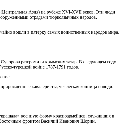
(Центральная Азия) на рубеже XVI-XVII веков. Эти люди
с вооруженными отрядами тюркоязычных народов,
учайно вошли в пятерку самых воинственных народов мира,
а Суворова разгромили крымских татар. В следующем году
Русско-турецкой войне 1787-1791 годов.
ение.
 прирожденные кавалеристы, чья легкая конница наводила
 «украшала» военную форму красноармейцев, служивших в
го-Восточным фронтом Василий Иванович Шорин.