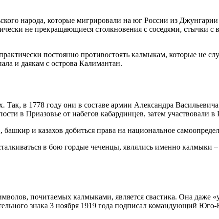
кого народа, которые мигрировали на юг России из Джунгарии 
ктически не прекращающиеся столкновения с соседями, стычки 
практически постоянно противостоять калмыкам, которые не сл
ала и даякам с острова Калимантан.
. Так, в 1778 году они в составе армии Александра Васильевич
сти в Приазовье от набегов кабардинцев, затем участвовали в 
, башкир и казахов добиться права на национальное самоопредел
талкиваться в бою гордые чеченцы, являлись именно калмыки –
символов, почитаемых калмыками, является свастика. Она даже
вательного знака 3 ноября 1919 года подписал командующий Ю