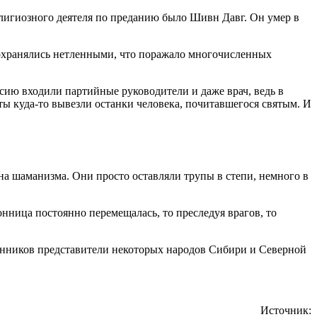
елигиозного деятеля по преданию было Шивн Давг. Он умер в
сохранялись нетленными, что поражало многочисленных
сию входили партийные руководители и даже врач, ведь в
ты куда-то вывезли останки человека, почитавшегося святым. И
на шаманизма. Они просто оставляли трупы в степи, немного в
нница постоянно перемещалась, то преследуя врагов, то
енников представители некоторых народов Сибири и Северной
Источник: