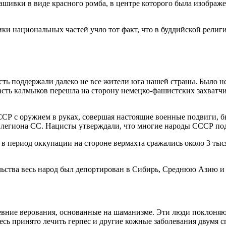
ивки в виде красного ромба, в центре которого была изображе
ки национальных частей учло тот факт, что в буддийской рели
сть поддержали далеко не все жители юга нашей страны. Было н
асть калмыков перешла на сторону немецко-фашистских захватч
СР с оружием в руках, совершая настоящие военные подвиги, бы
 легиона СС. Нацисты утверждали, что многие народы СССР по
 период оккупации на стороне вермахта сражались около 3 тыся
ельства весь народ был депортирован в Сибирь, Среднюю Азию и 
евние верования, основанные на шаманизме. Эти люди поклоняю
 здесь принято лечить герпес и другие кожные заболевания двум