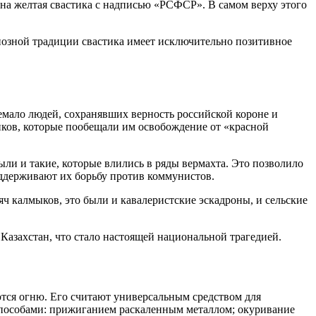
на желтая свастика с надписью «РСФСР». В самом верху этого
гиозной традиции свастика имеет исключительно позитивное
емало людей, сохранявших верность российской короне и
иков, которые пообещали им освобождение от «красной
ли и такие, которые влились в ряды вермахта. Это позволило
ддерживают их борьбу против коммунистов.
ч калмыков, это были и кавалеристские эскадроны, и сельские
Казахстан, что стало настоящей национальной трагедией.
тся огню. Его считают универсальным средством для
я способами: прижиганием раскаленным металлом; окуривание