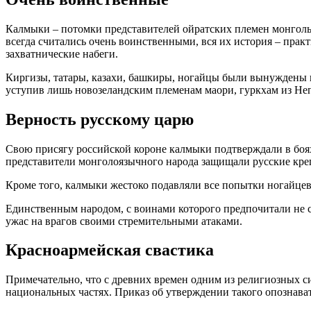
Калмыки – потомки представителей ойратских племен монгольс
всегда считались очень воинственными, вся их история – пра
захватнические набеги.
Киргизы, татары, казахи, башкиры, ногайцы были вынуждены 
уступив лишь новозеландским племенам маори, гуркхам из Неп
Верность русскому царю
Свою присягу российской короне калмыки подтверждали в боях
представители монголоязычного народа защищали русские крепо
Кроме того, калмыки жестоко подавляли все попытки ногайцев
Единственным народом, с воинами которого предпочитали не с
ужас на врагов своими стремительными атаками.
Красноармейская свастика
Примечательно, что с древних времен одним из религиозных 
национальных частях. Приказ об утверждении такого опозна