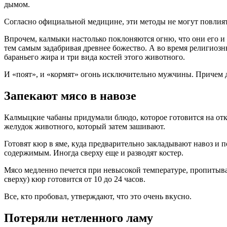
дымом.
Согласно официальной медицине, эти методы не могут повлиять
Впрочем, калмыки настолько поклоняются огню, что они его и
тем самым задабривая древнее божество. А во время религиоз
бараньего жира и три вида костей этого животного.
И «поят», и «кормят» огонь исключительно мужчины. Причем д
Запекают мясо в навозе
Калмыцкие чабаны придумали блюдо, которое готовится на отк
желудок животного, который затем зашивают.
Готовят кюр в яме, куда предварительно закладывают навоз и 
содержимым. Иногда сверху еще и разводят костер.
Мясо медленно печется при невысокой температуре, пропитывая
сверху) кюр готовится от 10 до 24 часов.
Все, кто пробовал, утверждают, что это очень вкусно.
Потеряли нетленного ламу