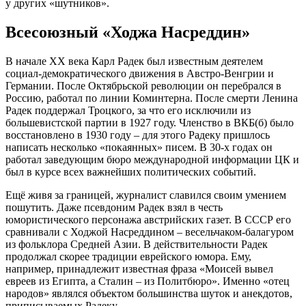
у других «шутников».
Всесоюзный «Ходжа Насреддин»
В начале XX века Карл Радек был известным деятелем
социал-демократического движения в Австро-Венгрии и
Германии. После Октябрьской революции он перебрался в
Россию, работал по линии Коминтерна. После смерти Ленина
Радек поддержал Троцкого, за что его исключили из
большевистской партии в 1927 году. Членство в ВКБ(б) было
восстановлено в 1930 году – для этого Радеку пришлось
написать несколько «покаянных» писем. В 30-х годах он
работал заведующим бюро международной информации ЦК и
был в курсе всех важнейших политических событий.
Ещё живя за границей, журналист славился своим умением
пошутить. Даже псевдоним Радек взял в честь
юмористического персонажа австрийских газет. В СССР его
сравнивали с Ходжой Насреддином – весельчаком-балагуром
из фольклора Средней Азии. В действительности Радек
продолжал скорее традиции еврейского юмора. Ему,
например, принадлежит известная фраза «Моисей вывел
евреев из Египта, а Сталин – из Политбюро». Именно «отец
народов» являлся объектом большинства шуток и анекдотов,
приписываемых Радеку.