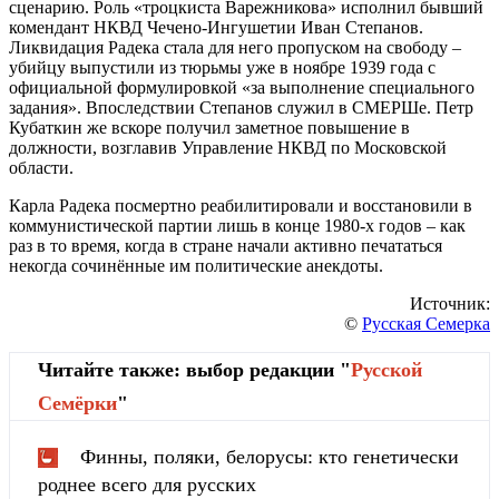
сценарию. Роль «троцкиста Варежникова» исполнил бывший
комендант НКВД Чечено-Ингушетии Иван Степанов.
Ликвидация Радека стала для него пропуском на свободу –
убийцу выпустили из тюрьмы уже в ноябре 1939 года с
официальной формулировкой «за выполнение специального
задания». Впоследствии Степанов служил в СМЕРШе. Петр
Кубаткин же вскоре получил заметное повышение в
должности, возглавив Управление НКВД по Московской
области.
Карла Радека посмертно реабилитировали и восстановили в
коммунистической партии лишь в конце 1980-х годов – как
раз в то время, когда в стране начали активно печататься
некогда сочинённые им политические анекдоты.
Источник:
©
Русская Семерка
Читайте также: выбор редакции "
Русской
Cемёрки
"
Финны, поляки, белорусы: кто генетически
роднее всего для русских