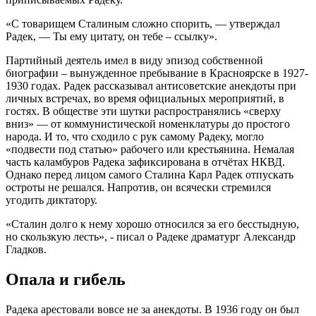
«С товарищем Сталиным сложно спорить, — утверждал
Радек, — Ты ему цитату, он тебе – ссылку».
Партийный деятель имел в виду эпизод собственной
биографии – вынужденное пребывание в Красноярске в 1927-
1930 годах. Радек рассказывал антисоветские анекдоты при
личных встречах, во время официальных мероприятий, в
гостях. В обществе эти шутки распространялись «сверху
вниз» — от коммунистической номенклатуры до простого
народа. И то, что сходило с рук самому Радеку, могло
«подвести под статью» рабочего или крестьянина. Немалая
часть каламбуров Радека зафиксирована в отчётах НКВД.
Однако перед лицом самого Сталина Карл Радек отпускать
остроты не решался. Напротив, он всячески стремился
угодить диктатору.
«Сталин долго к нему хорошо относился за его бесстыдную,
но скользкую лесть», - писал о Радеке драматург Александр
Гладков.
Опала и гибель
Радека арестовали вовсе не за анекдоты. В 1936 году он был