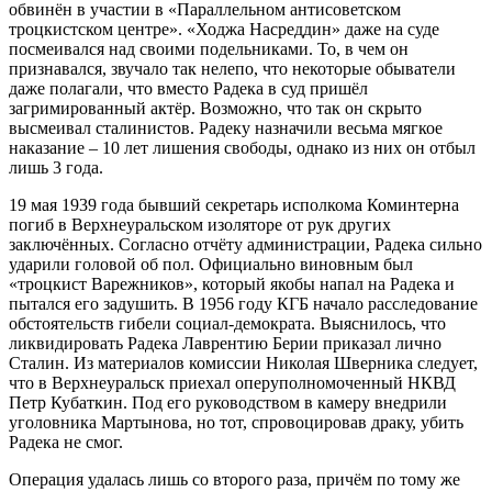
обвинён в участии в «Параллельном антисоветском
троцкистском центре». «Ходжа Насреддин» даже на суде
посмеивался над своими подельниками. То, в чем он
признавался, звучало так нелепо, что некоторые обыватели
даже полагали, что вместо Радека в суд пришёл
загримированный актёр. Возможно, что так он скрыто
высмеивал сталинистов. Радеку назначили весьма мягкое
наказание – 10 лет лишения свободы, однако из них он отбыл
лишь 3 года.
19 мая 1939 года бывший секретарь исполкома Коминтерна
погиб в Верхнеуральском изоляторе от рук других
заключённых. Согласно отчёту администрации, Радека сильно
ударили головой об пол. Официально виновным был
«троцкист Варежников», который якобы напал на Радека и
пытался его задушить. В 1956 году КГБ начало расследование
обстоятельств гибели социал-демократа. Выяснилось, что
ликвидировать Радека Лаврентию Берии приказал лично
Сталин. Из материалов комиссии Николая Шверника следует,
что в Верхнеуральск приехал оперуполномоченный НКВД
Петр Кубаткин. Под его руководством в камеру внедрили
уголовника Мартынова, но тот, спровоцировав драку, убить
Радека не смог.
Операция удалась лишь со второго раза, причём по тому же