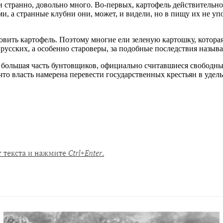
ни странно, довольно много. Во-первых, картофель действительн
и, а странные клубни они, может, и видели, но в пищу их не уп
товить картофель. Поэтому многие ели зеленую картошку, которая
 русских, а особенно староверы, за подобные последствия назы
ь большая часть бунтовщиков, официально считавшиеся свободны
что власть намерена перевести государственных крестьян в удел