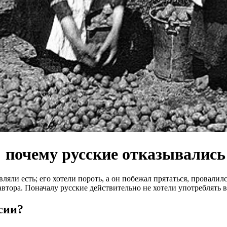
 почему русские отказывались
ляли есть; его хотели пороть, а он побежал прятаться, провалилс
втора. Поначалу русские действительно не хотели употреблять
сии?