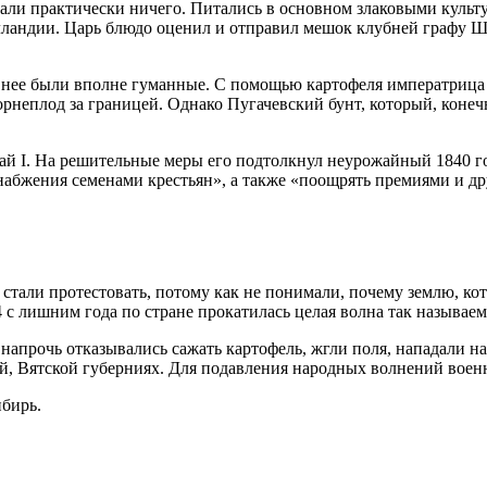
знали практически ничего. Питались в основном злаковыми культ
лландии. Царь блюдо оценил и отправил мешок клубней графу Ше
о у нее были вполне гуманные. С помощью картофеля императриц
орнеплод за границей. Однако Пугачевский бунт, который, коне
 I. На решительные меры его подтолкнул неурожайный 1840 год.
набжения семенами крестьян», а также «поощрять премиями и др
е стали протестовать, потому как не понимали, почему землю, к
 с лишним года по стране прокатилась целая волна так называе
напрочь отказывались сажать картофель, жгли поля, нападали н
ой, Вятской губерниях. Для подавления народных волнений вое
ибирь.