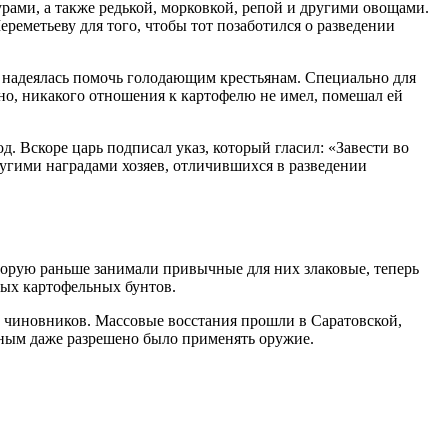
урами, а также редькой, морковкой, репой и другими овощами.
реметьеву для того, чтобы тот позаботился о разведении
а надеялась помочь голодающим крестьянам. Специально для
чно, никакого отношения к картофелю не имел, помешал ей
 Вскоре царь подписал указ, который гласил: «Завести во
угими наградами хозяев, отличившихся в разведении
оторую раньше занимали привычные для них злаковые, теперь
мых картофельных бунтов.
а чиновников. Массовые восстания прошли в Саратовской,
нным даже разрешено было применять оружие.