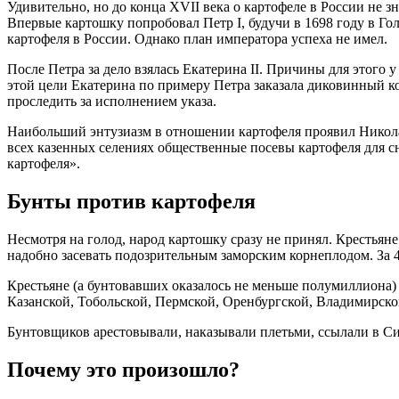
Удивительно, но до конца XVII века о картофеле в России не 
Впервые картошку попробовал Петр I, будучи в 1698 году в Го
картофеля в России. Однако план императора успеха не имел.
После Петра за дело взялась Екатерина II. Причины для этог
этой цели Екатерина по примеру Петра заказала диковинный к
проследить за исполнением указа.
Наибольший энтузиазм в отношении картофеля проявил Николай
всех казенных селениях общественные посевы картофеля для с
картофеля».
Бунты против картофеля
Несмотря на голод, народ картошку сразу не принял. Крестьян
надобно засевать подозрительным заморским корнеплодом. За 4
Крестьяне (а бунтовавших оказалось не меньше полумиллиона) 
Казанской, Тобольской, Пермской, Оренбургской, Владимирск
Бунтовщиков арестовывали, наказывали плетьми, ссылали в С
Почему это произошло?