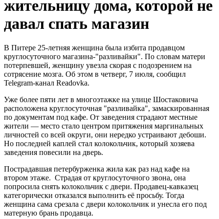
жительницу дома, которой не
давал спать магазин
В Питере 25-летняя женщина была избита продавцом
круглосуточного магазина-"разливайки". По словам матери
потерпевшей, женщину увезла скорая с подозрением на
сотрясение мозга. Об этом в четверг, 7 июля, сообщил
Telegram-канал Readovka.
Уже более пяти лет в многоэтажке на улице Шостаковича
расположена круглосуточная "разливайка", замаскированная
по документам под кафе. От заведения страдают местные
жители — место стало центром притяжения маргинальных
личностей со всей округи, они нередко устраивают дебоши.
Но последней каплей стал колокольчик, который хозяева
заведения повесили на дверь.
Пострадавшая петербурженка жила как раз над кафе на
втором этаже. Страдая от круглосуточного звона, она
попросила снять колокольчик с двери. Продавец-кавказец
категорически отказался выполнить её просьбу. Тогда
женщина сама срезала с двери колокольчик и унесла его под
матерную брань продавца.