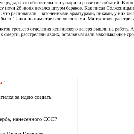
ыче руды, и это обстоятельство ускорило развитие событий. В 
 часу ночи 26 июня начался штурм бараков. Как писал Солженицы
м, что располагали – заточенными арматурами, пиками, у них б
было. Танки по ним стреляли холостыми. Мятежников расстрели
ктов третьего отделения кенгирского лагеря вышли на работу. 
 к смерти, расстреляли двоих, остальным дали максимальные ср
и
"
тился за идею создать
ерба, нанесенного СССР
бка Ивана Грозного