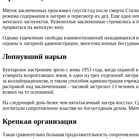
Мятеж заключенных произошел спустя год после смерти Сталин
режима содержания в лагерях и пересмотр их дел. Еще одно не
женского лагпунктов. Разнополые заключенные стремились к б
прорваться на женскую зону.
Однако ущемление свободы взаимоотношений находившихся в 
охраны и лагерной администрации, многочисленные бессудные 
Лопнувший нарыв
Бунтарское настроение зрело с зимы 1953 года, когда охраной
усмирить возроптавших зеков, в одно из трех отделений лаге
за коллаборационизм, и таким способом администрация учрежд
расправой над заключенными – часовой застрелил 13 человек и 
всяких на то оснований.
На следующий день более чем пятитысячный лагерь восстал. С
посчитали сопротивление властям не богоугодным делом. Мяте
Крепкая организация
Такая сравнительно большая продолжительность сопротивления