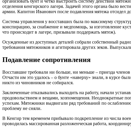
организовать бунт и четко выстроить систему действий мятежн
отделения кенгирского лагеря. Задачей этого органа было вес
армии. Капитон Иванович после подавления мятежа отсидел до 
Система управления у восставших была по максимуму структур
конспирацию, за снабжение и медпомощь, за изготовление кус
что происходит в лагере, призывали поддержать мятеж).
Осужденные из доступных деталей собрали собственный радиоу
требования мятежников и агитировала других зеков. Выпуска
Подавление сопротивления
Восставшие требовали ни больше, ни меньше – приезда членов 
Отчасти им это удалось – о бунте «наверху» знали, в курсе б
никто из чиновников не собирался.
Заключенные отказывались выходить на работу, начали устанав
продовольствием и вещами, хозпомещения. Неоднократные по
успехам. Мятежники выдвигали ряд требований по ослаблению
проблему не сняли.
В Кенгир тем временем прибывало подкрепление из числа вое
проводилась массированная разложенческая работа, координ