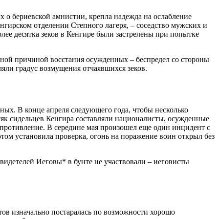
 о бериевской амнистии, крепла надежда на ослабление
енгирском отделении Степного лагеря, – соседство мужских и
лее десятка зеков в Кенгире были застрелены при попытке
ной причиной восстания осужденных – беспредел со стороны
яли градус возмущения отчаявшихся зеков.
нных. В конце апреля следующего года, чтобы несколько
стяк сидельцев Кенгира составляли националисты, осужденные
противление. В середине мая произошел еще один инцидент с
отом установила проверка, огонь на поражение воин открыл без
видетелей Иеговы* в бунте не участвовали – иеговисты
тов изначально постаралась по возможности хорошо