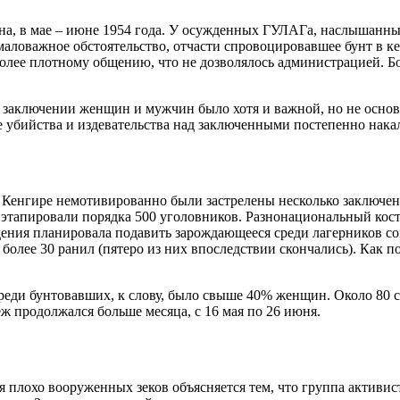
а, в мае – июне 1954 года. У осужденных ГУЛАГа, наслышанных
маловажное обстоятельство, отчасти спровоцировавшее бунт в к
олее плотному общению, что не дозволялось администрацией. Бо
заключении женщин и мужчин было хотя и важной, но не основ
убийства и издевательства над заключенными постепенно накал
 в Кенгире немотивированно были застрелены несколько заключе
ря этапировали порядка 500 уголовников. Разнонациональный ко
ения планировала подавить зарождающееся среди лагерников со
более 30 ранил (пятеро из них впоследствии скончались). Как п
реди бунтовавших, к слову, было свыше 40% женщин. Около 80 с
ж продолжался больше месяца, с 16 мая по 26 июня.
 плохо вооруженных зеков объясняется тем, что группа активис