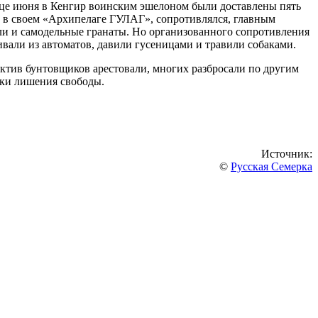
конце июня в Кенгир воинским эшелоном были доставлены пять
н в своем «Архипелаге ГУЛАГ», сопротивлялся, главным
ыли и самодельные гранаты. Но организованного сопротивления
вали из автоматов, давили гусеницами и травили собаками.
Актив бунтовщиков арестовали, многих разбросали по другим
оки лишения свободы.
Источник:
©
Русская Семерка