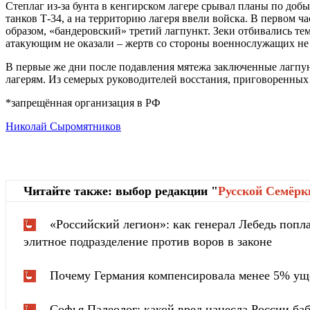
Степлаг из-за бунта в кенгирском лагере срывал планы по доб
танков Т-34, а на территорию лагеря ввели войска. В первом
образом, «бандеровский» третий лагпункт. Зеки отбивались те
атакующим не оказали – жертв со стороны военнослужащих не 
В первые же дни после подавления мятежа заключенные лагпун
лагерям. Из семерых руководителей восстания, приговоренных
*запрещённая организация в РФ
Николай Сыромятников
Читайте также: выбор редакции "
Русской Cемёрк
«Российский легион»: как генерал Лебедь попла
элитное подразделение против воров в законе
Почему Германия компенсировала менее 5% ущ
Софья Палеолог: какой вред нанесла России ба