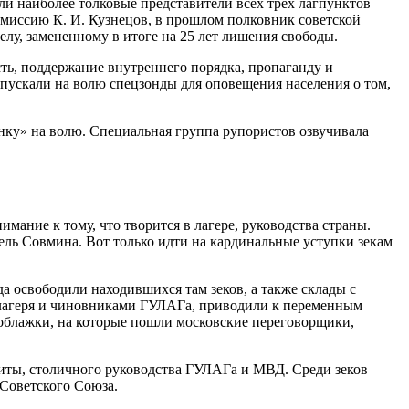
ли наиболее толковые представители всех трех лагпунктов
комиссию К. И. Кузнецов, в прошлом полковник советской
елу, замененному в итоге на 25 лет лишения свободы.
ть, поддержание внутреннего порядка, пропаганду и
апускали на волю спецзонды для оповещения населения о том,
нку» на волю. Специальная группа рупористов озвучивала
ание к тому, что творится в лагере, руководства страны.
тель Совмина. Вот только идти на кардинальные уступки зекам
а освободили находившихся там зеков, а также склады с
лагеря и чиновниками ГУЛАГа, приводили к переменным
поблажки, на которые пошли московские переговорщики,
иты, столичного руководства ГУЛАГа и МВД. Среди зеков
Советского Союза.