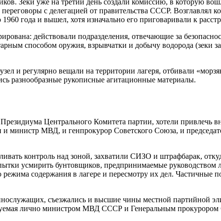
иков. Зеки уже на третий день создали комиссию, в которую вош
ти переговоры с делегацией от правительства СССР. Возглавлял 
1960 года и вышел, хотя изначально его приговаривали к расстр
ирована: действовали подразделения, отвечающие за безопаснос
тарным способом оружия, взрывчатки и добычу водорода (зеки з
зел и регулярно вещали на территории лагеря, отбивали «морзя
лись разнообразные рукописные агитационные материалы.
Президиума Центрального Комитета партии, хотели привлечь вним
ыли и министр МВД, и генпрокурор Советского Союза, и председа
ливать контроль над зоной, захватили СИЗО и штрафбарак, откуд
пытки усмирить бунтовщиков, предпринимаемые руководством 
 режима содержания в лагере и пересмотру их дел. Частичные 
ннослужащих, съезжались и высшие чины местной партийной эл
ируемая лично министром МВД СССР и Генеральным прокурором 