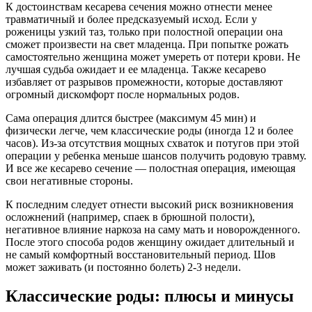
К достоинствам кесарева сечения можно отнести менее
травматичный и более предсказуемый исход. Если у
роженицы узкий таз, только при полостной операции она
сможет произвести на свет младенца. При попытке рожать
самостоятельно женщина может умереть от потери крови. Не
лучшая судьба ожидает и ее младенца. Также кесарево
избавляет от разрывов промежности, которые доставляют
огромный дискомфорт после нормальных родов.
Сама операция длится быстрее (максимум 45 мин) и
физически легче, чем классические роды (иногда 12 и более
часов). Из-за отсутствия мощных схваток и
потугов
при этой
операции у ребенка меньше шансов получить родовую травму.
И все же кесарево сечение — полостная операция, имеющая
свои негативные стороны.
К последним следует отнести высокий риск возникновения
осложнений (например, спаек в брюшной полости),
негативное влияние наркоза на саму мать и новорожденного.
После этого способа родов женщину ожидает длительный и
не самый комфортный восстановительный период. Шов
может заживать (и постоянно болеть) 2-3 недели.
Классические роды: плюсы и минусы