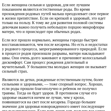
Если женщина сильная и здоровая, для нее лучшим
показанием являются естественные роды. Во время
прохождения родовых путей малыш преодолевает свое первое
в жизни препятствие. Если он крепкий и здоровый, это идет
только на пользу. К тому же для развития половой системы
девочкам важно получить небольшую порцию микрофлоры
матери, что и происходит при обычных родах.
Если все прошло нормально, женщины гораздо быстрее
восстанавливаются, чем после кесарева. Но есть и недостатки
у родового процесса, запрограммированного природой. Если
в процессе родов произошли разрывы, матери накладывают
швы. Они очень долго заживают и причиняют колоссальный
дискомфорт. Сам процесс рождения длительный и
мучительный. У большинства молодых женщин он вызывает
сильный страх.
Являются ли детки, рожденные естественным путем, более
сильными и здоровыми, — тоже спорный вопрос. Хорошо,
если роды прошли благополучно и ребенок не получил
травмы. Тогда он будет здоров. В противном случае его
здоровье окажется ничем не лучше, чем у крохи,
появившегося на свет после кесарева. Гораздо большее
значение для здоровья новорожденного имеет последующее
его выкармливание. Если мать хочет дать малышу все самое