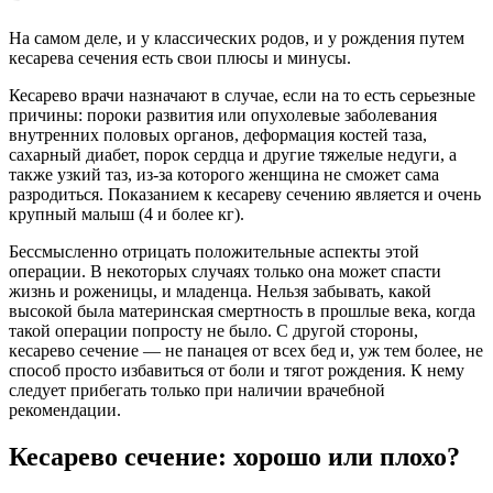
На самом деле, и у классических родов, и у рождения путем
кесарева сечения есть свои плюсы и минусы.
Кесарево врачи назначают в случае, если на то есть серьезные
причины: пороки развития или опухолевые заболевания
внутренних половых органов, деформация костей таза,
сахарный диабет, порок сердца и другие тяжелые недуги, а
также узкий таз, из-за которого женщина не сможет сама
разродиться. Показанием к
кесареву
сечению является и очень
крупный малыш (4 и более кг).
Бессмысленно отрицать положительные аспекты этой
операции. В некоторых случаях только она может спасти
жизнь и роженицы, и младенца. Нельзя забывать, какой
высокой была материнская смертность в прошлые века, когда
такой операции попросту не было. С другой стороны,
кесарево сечение — не панацея от всех бед и, уж тем более, не
способ просто избавиться от боли и тягот рождения. К нему
следует прибегать только при наличии врачебной
рекомендации.
Кесарево сечение: хорошо или плохо?