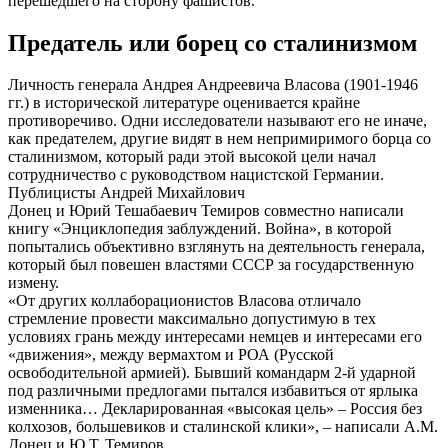
перешедшего на сторону фашистов.
Предатель или борец со сталинизмом
Личность генерала Андрея Андреевича Власова (1901-1946
гг.) в исторической литературе оценивается крайне
противоречиво. Одни исследователи называют его не иначе,
как предателем, другие видят в нем непримиримого борца со
сталинизмом, который ради этой высокой цели начал
сотрудничество с руководством нацистской Германии.
Публицисты Андрей Михайлович
Донец и Юрий Тешабаевич Темиров совместно написали
книгу «Энциклопедия заблуждений. Война», в которой
попытались объективно взглянуть на деятельность генерала,
который был повешен властями СССР за государственную
измену.
«От других коллаборационистов Власова отличало
стремление провести максимально допустимую в тех
условиях грань между интересами немцев и интересами его
«движения», между вермахтом и РОА (Русской
освободительной армией). Бывший командарм 2-й ударной
под различными предлогами пытался избавиться от ярлыка
изменника… Декларированная «высокая цель» – Россия без
колхозов, большевиков и сталинской клики», – написали А.М.
Донец и Ю.Т. Темиров.