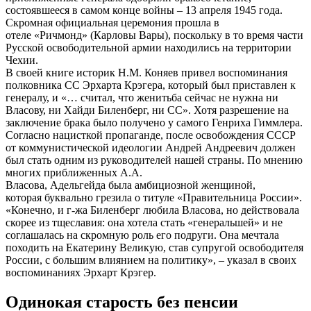
состоявшееся в самом конце войны – 13 апреля 1945 года.
Скромная официальная церемония прошла в
отеле «Ричмонд» (Карловы Вары), поскольку в то время части
Русской освободительной армии находились на территории
Чехии.
В своей книге историк Н.М. Коняев привел воспоминания
полковника СС Эрхарта Крэгера, который был приставлен к
генералу, и «… считал, что женитьба сейчас не нужна ни
Власову, ни Хайди Биленберг, ни СС». Хотя разрешение на
заключение брака было получено у самого Генриха Гиммлера.
Согласно нацисткой пропаганде, после освобождения СССР
от коммунистической идеологии Андрей Андреевич должен
был стать одним из руководителей нашей страны. По мнению
многих приближенных А.А.
Власова, Адельгейда была амбициозной женщиной,
которая буквально грезила о титуле «Правительница России».
«Конечно, и г-жа Биленберг любила Власова, но действовала
скорее из тщеславия: она хотела стать «генеральшей» и не
соглашалась на скромную роль его подруги. Она мечтала
походить на Екатерину Великую, став супругой освободителя
России, с большим влиянием на политику», – указал в своих
воспоминаниях Эрхарт Крэгер.
Одинокая старость без пенсии