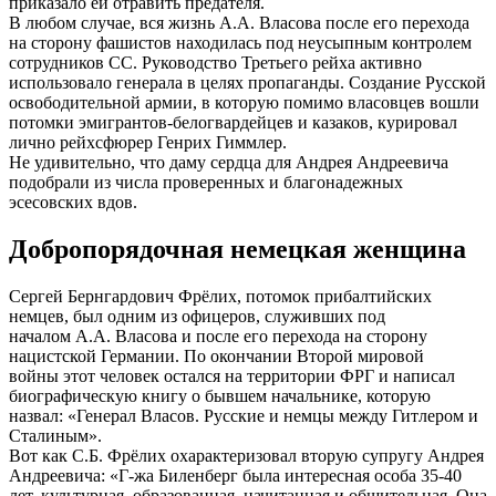
приказало ей отравить предателя.
В любом случае, вся жизнь А.А. Власова после его перехода
на сторону фашистов находилась под неусыпным контролем
сотрудников СС. Руководство Третьего рейха активно
использовало генерала в целях пропаганды. Создание Русской
освободительной армии, в которую помимо власовцев вошли
потомки эмигрантов-белогвардейцев и казаков, курировал
лично рейхсфюрер Генрих Гиммлер.
Не удивительно, что даму сердца для Андрея Андреевича
подобрали из числа проверенных и благонадежных
эсесовских вдов.
Добропорядочная немецкая женщина
Сергей Бернгардович Фрёлих, потомок прибалтийских
немцев, был одним из офицеров, служивших под
началом А.А. Власова и после его перехода на сторону
нацистской Германии. По окончании Второй мировой
войны этот человек остался на территории ФРГ и написал
биографическую книгу о бывшем начальнике, которую
назвал: «Генерал Власов. Русские и немцы между Гитлером и
Сталиным».
Вот как С.Б. Фрёлих охарактеризовал вторую супругу Андрея
Андреевича: «Г-жа Биленберг была интересная особа 35-40
лет, культурная, образованная, начитанная и общительная. Она