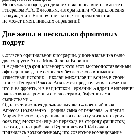
Не осуждая людей, угодивших в жернова войны вместе с
генералом А.А. Власовым, авторы книги «Энциклопедия
заблуждений. Война» признают, что предательство
не может иметь никаких оправданий.
Две жены и несколько фронтовых
подруг
Согласно официальной биографии, у военачальника было
две супруги: Анна Михайловна Воронина
и Адельгейда фон Биленберг, хотя этот высокопоставленный
офицер никогда не оставался без женского внимания.
Известный историк Николай Михайлович Коняев в своей
книге «Генерал Власов. Анатомия предательства» отметил,
что и на фронте, и в нацистской Германии Андрей Андреевич
часто заводил романы с медсестрами, буфетчицами,
связистками...
Одна из таких походно-полевых жен – военный врач
Агнесса Подмазенко – родила сына от генерала. А другая –
Мария Воронова, скрашивавшая генералу жизнь во время
боев под Москвой (еще до перехода на сторону фашистов) –
неожиданно прибыла в Берлин летом 1944 года и
призналась возлюбленному, что советское командование