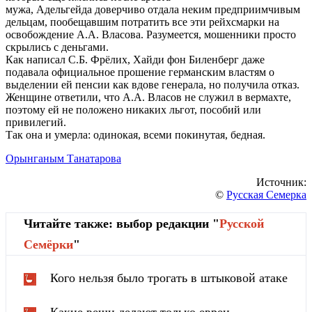
мужа, Адельгейда доверчиво отдала неким предприимчивым
дельцам, пообещавшим потратить все эти рейхсмарки на
освобождение А.А. Власова. Разумеется, мошенники просто
скрылись с деньгами.
Как написал С.Б. Фрёлих, Хайди фон Биленберг даже
подавала официальное прошение германским властям о
выделении ей пенсии как вдове генерала, но получила отказ.
Женщине ответили, что А.А. Власов не служил в вермахте,
поэтому ей не положено никаких льгот, пособий или
привилегий.
Так она и умерла: одинокая, всеми покинутая, бедная.
Орынганым Танатарова
Источник:
©
Русская Семерка
Читайте также: выбор редакции "
Русской
Cемёрки
"
Кого нельзя было трогать в штыковой атаке
Какие вещи делают только евреи