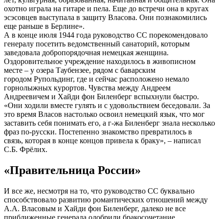
охотно играла на гитаре и пела. Еще до встречи она в кругах
эсэсовцев выступала в защиту Власова. Они познакомились
еще раньше в Берлине».
А в конце июля 1944 года руководство СС порекомендовало
генералу посетить ведомственный санаторий, которым
заведовала добропорядочная немецкая женщина.
Оздоровительное учреждение находилось в живописном
месте – у озера Таубензее, рядом с баварским
городом Рупольдинг, где и сейчас расположено немало
горнолыжных курортов. Чувства между Андреем
Андреевичем и Хайди фон Биленберг вспыхнули быстро.
«Они ходили вместе гулять и с удовольствием беседовали. За
это время Власов настолько освоил немецкий язык, что мог
заставить себя понимать его, а г-жа Биленберг знала несколько
фраз по-русски. Постепенно знакомство превратилось в
связь, которая в конце концов привела к браку», – написал
С.Б. Фрёлих.
«Правительница России»
И все же, несмотря на то, что руководство СС буквально
способствовало развитию романтических отношений между
А.А. Власовым и Хайди фон Биленберг, далеко не все
приближенные генерала одобрили бракосочетание,