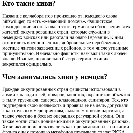
Кто такие хиви?
Название коллаборантов произошло от немецкого слова
hilfswilliger, то есть «желающий помочь». Фашистское
командование использовало этот термин для обозначения всех
жителей оккупированных стран, которые служили в
немецких войсках или работали на благо Германии. К ним
относились военнопленные, добровольные перебежчики,
местные жители захваченных районов, в том числе угнанные
принудительно. Изначально фашисты называли таких людей
«наши Иваны», но довольно быстро термин «хиви»
закрепился официально.
Чем занимались хиви у немцев?
Граждан оккупированных стран фашисты использовали в
армии как водителей, поваров, конюхов, охранников объектов
в тылу, грузчиков, саперов, кладовщиков, санитаров. Тех, кто
подтвердил свою лояльность и проявил ее на деле, допускали
к карательным мероприятиям, вылазкам против партизан, а
также участию в боевых операциях регулярной армии. Они
также могли сталь полицейскими в оккупированных районах.
Хиви активно использовались как пропагандисты – на линии
фронта они с помощью мегафонов призывали солдат РККА