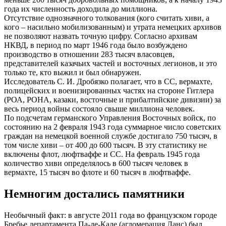
года их численность доходила до миллиона.
Отсутствие однозначного толкования (кого считать хиви, а
кого – насильно мобилизованным) и утрата немецких архивов
не позволяют назвать точную цифру. Согласно архивам
НКВД, в период по март 1946 года было возбуждено
производство в отношении 283 тысяч власовцев,
представителей казачьих частей и восточных легионов, и это
только те, кто выжил и был обнаружен.
Исследователь С. И. Дробязко полагает, что в СС, вермахте,
полицейских и военизированных частях на стороне Гитлера
(РОА, РОНА, казаки, восточные и прибалтийские дивизии) за
весь период войны состояло свыше миллиона человек.
По подсчетам германского Управления Восточных войск, по
состоянию на 2 февраля 1943 года суммарное число советских
граждан на немецкой военной службе достигало 750 тысяч, в
том числе хиви – от 400 до 600 тысяч. В эту статистику не
включены флот, люфтваффе и СС. На февраль 1945 года
количество хиви определялось в 600 тысяч человек в
вермахте, 15 тысяч во флоте и 60 тысяч в люфтваффе.
Немногим достались памятники
Необычный факт: в августе 2011 года во французском городе
Бребье департамента Па-де-Кале (агломерация Ланс) был