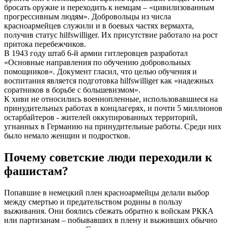
бросать оружие и переходить к немцам – «цивилизованным
прогрессивным людям». Добровольцы из числа
красноармейцев служили и в боевых частях вермахта,
получив статус hilfswilliger. Их присутствие работало на рост
притока перебежчиков.
В 1943 году штаб 6-й армии гитлеровцев разработал
«Основные направления по обучению добровольных
помощников». Документ гласил, что целью обучения и
воспитания является подготовка hilfswilliger как «надежных
соратников в борьбе с большевизмом».
К хиви не относились военнопленные, использовавшиеся на
принудительных работах в концлагерях, и почти 5 миллионов
остарбайтеров - жителей оккупированных территорий,
угнанных в Германию на принудительные работы. Среди них
было немало женщин и подростков.
Почему советские люди переходили к
фашистам?
Попавшие в немецкий плен красноармейцы делали выбор
между смертью и предательством родины в пользу
выживания. Они боялись сбежать обратно к войскам РККА
или партизанам – побывавших в плену и выживших обычно