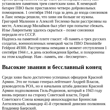
установлен памятник трем советским хиви. К немецкой
батарее ПВО были приставлено четверо добровольных
помощников. 1 сентября 1944 года за день до входа союзников
в Ланс немцы решили, что хиви им больше не нужны.
Григорий Малинин и Алексей Тесленко были расстреляны на
месте, Александр Милайков был убит при попытке сбежать.
Илье Лаврентьеву удалось скрыться – позже союзники
передали его СССР.
Надпись на памятной плите гласит: «В память о трех русских
солдатах, военнопленных немецкой части ПВО Dienststelle
Feldpost 49300. Расстреляны немцами в момент отступления 1
сентября 1944 г., в день освобождения Бребье, и похоронены
на этом кладбище. Нам - память, им - бессмертие».
Высокие звания и бесславный конец
Среди хиви было достаточно успешных офицеров Красной
Армии. Это не только генерал-лейтенант Андрей Власов,
руководитель РОА, но и начальник штаба дивизии Красной
Армии подполковник Гиль-Родионов, который в 1943 году
вновь перешел на сторону Советской власти, Герой
Советского Союза командир авиаэскадрильи Бронислав
Антилевский, командир 41-й стрелковой дивизии полковник
Владимир Баерский.