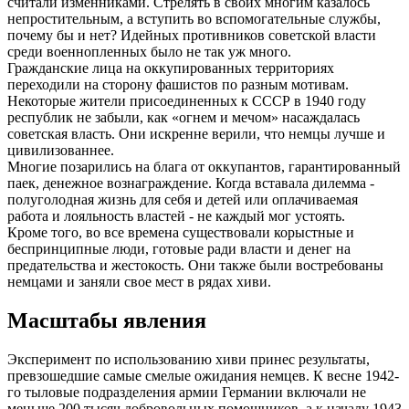
считали изменниками. Стрелять в своих многим казалось
непростительным, а вступить во вспомогательные службы,
почему бы и нет? Идейных противников советской власти
среди военнопленных было не так уж много.
Гражданские лица на оккупированных территориях
переходили на сторону фашистов по разным мотивам.
Некоторые жители присоединенных к СССР в 1940 году
республик не забыли, как «огнем и мечом» насаждалась
советская власть. Они искренне верили, что немцы лучше и
цивилизованнее.
Многие позарились на блага от оккупантов, гарантированный
паек, денежное вознаграждение. Когда вставала дилемма -
полуголодная жизнь для себя и детей или оплачиваемая
работа и лояльность властей - не каждый мог устоять.
Кроме того, во все времена существовали корыстные и
беспринципные люди, готовые ради власти и денег на
предательства и жестокость. Они также были востребованы
немцами и заняли свое мест в рядах хиви.
Масштабы явления
Эксперимент по использованию хиви принес результаты,
превзошедшие самые смелые ожидания немцев. К весне 1942-
го тыловые подразделения армии Германии включали не
меньше 200 тысяч добровольных помощников, а к началу 1943