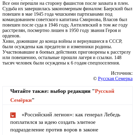
Все они перешли на сторону фашистов после захвата в плен.
Судьба их завершилась закономерным финалом: Баерский был
повешен в мае 1945 года чешскими партизанами под
командованием советского капитана Смирнова, Власов был
повешен после суда в 1946 году, Антилевский в том же году
расстрелян, посмертно лишен в 1950 году звания Героя и
орденов.
Хиви, дожившие до конца войны и вернувшиеся в СССР,
были осуждены как предатели и изменники родины.
Участвовавшие в боевых действиях приговорены к расстрелу
или повешению, остальные прошли лагеря и ссылки. 148
тысяч человек были осуждены к 6 годам спецпоселения.
Источник:
©
Русская Семерка
Читайте также: выбор редакции "
Русской
Cемёрки
"
«Российский легион»: как генерал Лебедь
поплатился за идею создать элитное
подразделение против воров в законе