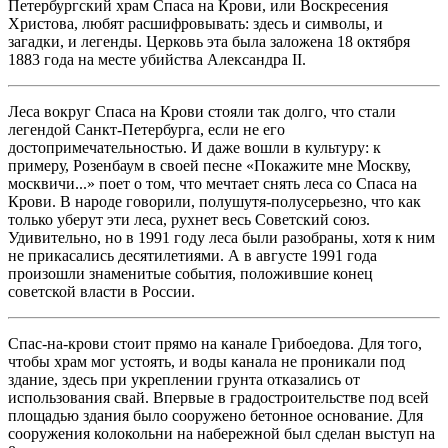
Петербургский храм Спаса на Крови, или Воскресения
Христова, любят расшифровывать: здесь и символы, и
загадки, и легенды. Церковь эта была заложена 18 октября
1883 года на месте убийства Александра ІІ.
Леса вокруг Спаса на Крови стояли так долго, что стали
легендой Санкт-Петербурга, если не его
достопримечательностью. И даже вошли в культуру: к
примеру, Розенбаум в своей песне «Покажите мне Москву,
москвичи...» поет о том, что мечтает снять леса со Спаса на
Крови. В народе говорили, полушутя-полусерьезно, что как
только уберут эти леса, рухнет весь Советский союз.
Удивительно, но в 1991 году леса были разобраны, хотя к ним
не прикасались десятилетиями. А в августе 1991 года
произошли знаменитые события, положившие конец
советской власти в России.
Спас-на-крови стоит прямо на канале Грибоедова. Для того,
чтобы храм мог устоять, и воды канала не проникали под
здание, здесь при укреплении грунта отказались от
использования свай. Впервые в градостроительстве под всей
площадью здания было сооружено бетонное основание. Для
сооружения колокольни на набережной был сделан выступ на