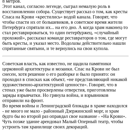
8 метров.
Этот канал, согласно легенде, сыграл немалую роль в
восстановлении собора. Существует рассказ о том, как кресты
Спаса на Крови «крестились» водой канала. Говорят, что
чтобы спасти их от большевиков, в советское время жители
Петербурга спрятали их... на его дно. А когда храм наконец-то
стал реставрироваться, то один петербуржец, «случайный
прохожий», рассказал команде реставраторов о том, где могут
быть кресты, и указал место. Водолазы действительно нашли
спрятанные святыни, и те вернулись на свои купола.
Советская власть, как известно, не щадила памятники
церковной архитектуры и мозаики. Спас на Крови не был
снесен, хотя решение о его разборке и было принято: он
проходил в списках как объект, «не представляющий никакой
художественно-архитектурной ценности». Говорят, что в
стенах уже были просверлены отверстия, приготовлены
заряды взрывчатки. Но грянула война, и взрывников
отправили на фронт.
Во время войны и Ленинградской блокады в храме находился
- не много не мало - районный Дзержинский морг, и храм
будто бы во второй раз оправдал свое название - «На Крови».
Чуть позже здание арендовал Малый Оперный театр, чтобы
устроить там хранилище своих декораций.