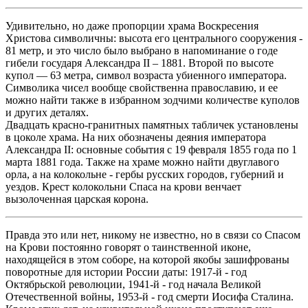
Удивительно, но даже пропорции храма Воскресения
Христова символичны: высота его центрального сооружения -
81 метр, и это число было выбрано в напоминание о годе
гибели государя Александра II – 1881. Второй по выcоте
купол — 63 мeтра, символ возрaста убиенного императора.
Символика чисел вообще свойственна православию, и ее
можно найти также в избранном зодчими количестве куполов
и других деталях.
Двадцать красно-гранитных памятных табличек установлены
в цоколе храма. На них обозначены деяния императора
Александра II: основные события с 19 февраля 1855 года по 1
марта 1881 года. Также на храме можно найти двуглавого
орла, а на колокольне - гербы русских городов, губерний и
уездов. Крест колокольни Спаса на крови венчает
вызолоченная царская корона.
Правда это или нет, никому не известно, но в связи со Спасом
на Крови постоянно говорят о таинственной иконе,
находящейся в этом соборе, на которой якобы зашифрованы
поворотные для истории России даты: 1917-й - год
Октябрьской революции, 1941-й - год начала Великой
Отечественной войны, 1953-й - год смерти Иосифа Сталина.