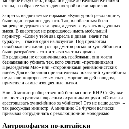
западное искусство. Добрались даже до Великой Китайкой
стены, разобрав ее часть для постройки свинарников.
Запреты, выдвигаемые нормами «Культурной революции»,
были один страннее другого. Так, влюбленным было
запрещено держаться за руки, а детям запускать воздушных
змеев. В квартирах не разрешалось иметь мебельный
гарнитур. «Если у тебя два кресла и диван, значит ты
буржуй», – гласил один из лозунгов. Под предлогом
освобождения жилищ от предметов роскоши хунвейбинами
были разграблены сотни тысяч частных домов.
Но радикалы не ограничивались грабежами, они могли
безнаказанно убивать тех, кого считали «противниками
Председателя Мао» или «сторонниками ревизионистских
идей». Для выбивания признательных показаний хунвейбины
не давали подозреваемым спать, морили людей голодом,
применяли самые изощренные пытки.
Новый министр общественной безопасности КНР Се Фучжи
полностью развязал «красным охранникам» руки. «Стоит ли
арестовывать хунвейбинов за убийство? Это не наше дело», –
так рассуждал министр. А милицию Се Фучжи всячески
призывал сотрудничать с революционной молодежью.
Антропофагия по-китайски