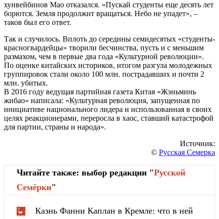
хунвейбинов Мао отказался. «Пускай студенты еще десять лет
борются. Земля продолжит вращаться. Небо не упадет», –
таков был его ответ.
Так и случилось. Вплоть до середины семидесятых «студенты-
красногвардейцы» творили бесчинства, пусть и с меньшим
размахом, чем в первые два года «Культурной революции».
По оценке китайских историков, итогом разгула молодежных
группировок стали около 100 млн. пострадавших и почти 2
млн. убитых.
В 2016 году ведущая партийная газета Китая «Жэньминь
жибао» написала: «Культурная революция, запущенная по
инициативе национального лидера и использованная в своих
целях реакционерами, переросла в хаос, ставший катастрофой
для партии, страны и народа».
Источник:
©
Русская Семерка
Читайте также: выбор редакции "
Русской
Cемёрки
"
Казнь Фанни Каплан в Кремле: что в ней