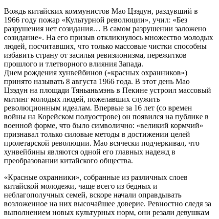
Вождь китайских коммунистов Мао Цзэдун, раздувший в
1966 году пожар «Культурной революции», учил: «Без
разрушения нет созидания… В самом разрушении заложено
созидание». На его призыв откликнулось множество молодых
людей, посчитавших, что только массовые чистки способны
избавить страну от засилья ревизионизма, пережитков
прошлого и тлетворного влияния Запада.
Днем рождения хунвейбинов («красных охранников»)
принято называть 8 августа 1966 года. В этот день Мао
Цзэдун на площади Тяньаньмэнь в Пекине устроил массовый
митинг молодых людей, пожелавших служить
революционным идеалам. Впервые за 16 лет (со времен
войны на Корейском полуострове) он появился на публике в
военной форме, что было символично: «великий кормчий»
признавал только силовые методы в достижении целей
пролетарской революции. Мао всячески подчеркивал, что
хунвейбины являются одной его главных надежд в
преобразовании китайского общества.
«Красные охранники», собранные из различных слоев
китайской молодежи, чаще всего из бедных и
неблагополучных семей, вскоре начали оправдывать
возложенное на них высочайшее доверие. Ревностно следя за
выполнением новых культурных норм, они резали девушкам