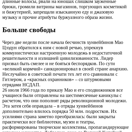
длинные волосы, рвали на юношах слишком зауженные
брюки, громили витрины магазинов, торгующих косметикой
и бижутерией, запрещали изысканную еду и джазовую
музыку и прочие атрибуты буржуазного образа жизни.
Больше свободы
Через две недели после начала бесчинств хунвейбинов Мао
Цзэдун обратился к ним с новой речью, упрекнув
коммунистически настроенную молодежь в недостаточной
решительности и излишней цивилизованности. Лидер
призвал быть смелее и не бояться беспорядков. По сути
«великий кормчий» санкционировал в своей стране анархию.
Неслучайно в советской печати тех лет его сравнивали с
Гитлером, а «красных охранников» – со штурмовыми
отрядами НСДАП.
26 июля 1966 года по приказу Мао и его сподвижников все
учащиеся были отправлены на шестимесячные каникулы с
расчетом, что они пополнят ряды революционной молодежи.
Эта затея себя оправдала – в отряды хунвейбинов
дополнительно влилось порядка 50 млн. подростков. Их
усилиями страна заметно преобразилась: были закрыты
практически все библиотеки, музеи и театры,
расформированы творческие коллективы, пропагандирующие