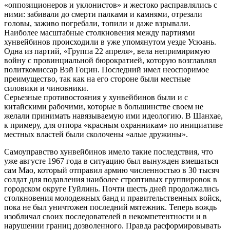
«оппозиционеров и уклонистов» и жестоко расправлялись с
ними: забивали до смерти палками и камнями, отрезали
головы, заживо погребали, топили и даже взрывали.
Наиболее масштабные столкновения между партиями
хунвейбинов происходили в уже упомянутом уезде Усюань.
Одна из партий, «Группа 22 апреля», вела непримиримую
войну с провинциальной бюрократией, которую возглавлял
политкомиссар Вэй Гоцин. Последний имел неоспоримое
преимущество, так как на его стороне были местные
силовики и чиновники.
Серьезные противостояния у хунвейбинов были и с
китайскими рабочими, которые в большинстве своем не
желали принимать навязываемую ими идеологию. В Шанхае,
к примеру, для отпора «красным охранникам» по инициативе
местных властей были сколочены «алые дружины».
Самоуправство хунвейбинов имело такие последствия, что
уже августе 1967 года в ситуацию был вынужден вмешаться
сам Мао, который отправил армию численностью в 30 тысяч
солдат для подавления наиболее строптивых группировок в
городском округе Гуйлинь. Почти шесть дней продолжались
столкновения молодежных банд и правительственных войск,
пока не был уничтожен последний мятежник. Теперь вождь
изобличал своих последователей в некомпетентности и в
нарушении границ дозволенного. Правда расформировывать