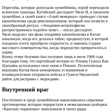
Перегибы, которые допускали хунвейбины, порой переходили
всяческие границы. Китайский диссидент Чжэн И, в прошлом
хунвейбин, в своей книге «Алый мемориал» приводит случаи
каннибализма среди революционеров, который они возвели в
своеобразный ритуал. «Эпидемия антропофагии
распространялась подобно чуме», – писал диссидент.
Чжэн выделил три фазы эпидемии каннибализма в Китае:
начальную, когда все делалось тайно, продвинутую, в которой
поедание плоти приобрело открытость, и наконец стадию
массового помешательства, когда людоедство превратилось в
норму.
Конец этому безумию был положен лишь в июле 1968 года
благодаря тому, что партийный ветеран из Усюань Гуанси Ван
Цзуцзянь использовал свои связи в Пекине. Политическая
верхушка Китая была шокирована услышанным и
незамедлительно отправила войска в Гуанси-Чжуанский
район для расправы с людоедами.
Внутренний враг
Постепенно в среде хунвейбинов накапливались серьезные
противоречия, которые перерастали в межклановые разборки.
«Красные охранники» выискивали в своих рядах