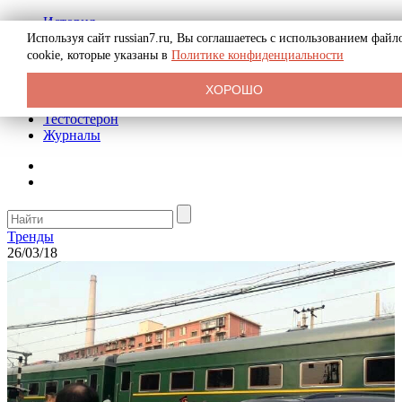
История
Биография
Используя сайт russian7.ru, Вы соглашаетесь с использованием файл
Криминал
cookie, которые указаны в
Политике конфиденциальности
Реклама на сайте
О сайте
ХОРОШО
Рекомендательные статьи
Тестостерон
Журналы
Тренды
26/03/18