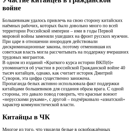
Участие китайцев в Гражданской
войне
Большевикам удалось привлечь на свою сторону китайских
наёмных рабочих, которых было довольно много по всей
территории Российской империи – ими в годы Первой
мировой войны заменяли ушедших на фронт русских мужчин.
При царе в отношении инородцев действовали
дискриминационные законы, поэтому отменившая их
советская власть могла рассчитывать на поддержку вчерашних
трудовых мигрантов.
В одном из изданий «Краткого курса истории ВКП(б)»
упоминается об участии в российской Гражданской войне 40
тысяч китайцев, однако, как считает историк Дмитрий
Суворов, эта цифра существенно занижена.
Пропаганда белых активно использовала факт поддержки
китайцами большевиков для создания образа врага. С одной
стороны, это давало повод говорить, что красные воюют
«нерусскими руками», с другой – подчёркивало «азиатский»
характер коммунистической власти.
Китайцы в ЧК
Многое из того, что увидели белые в освобождённых