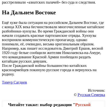
расстреливали «азиатских палачей» без суда и следствия.
На Дальнем Востоке
Ещё хуже была ситуация на российском Дальнем Востоке, где
с конца XIX века бесчинствовали многочисленные китайские
разбойники-хунхузы. Во время Гражданской войны они
начали создавать красные партизанские отряды. Хунхузы
восприняли коммунистическую пропаганду, однако
понимали, её, очевидно, весьма оригинальным образом.
Например, как пишет исследователь Дмитрий Ершов, весной
1920 году белые сообщили жителям Николаевска-на-Амуре,
что командование Красной Армии пообещало раздать
китайцам русских девушек.
После Гражданской войны большинство китайских
красноармейцев покинуло русские города и вернулось на
родину.
Тимур Сагдиев
Источник:
©
Русская Семерка
Читайте также: выбор редакции "
Русской