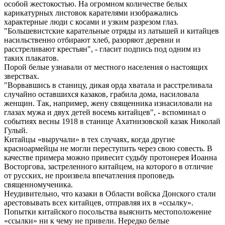
особой жестокостью. На огромном количестве белых
карикатурных листовок карателями изображались
характерные люди с косами и узким разрезом глаз.
"Большевистские карательные отряды из латышей и китайцев
насильственно отбирают хлеб, разоряют деревни и
расстреливают крестьян", - гласит подпись под одним из
таких плакатов.
Порой белые узнавали от местного населения о настоящих
зверствах.
"Ворвавшись в станицу, дикая орда хватала и расстреливала
случайно оставшихся казаков, грабила дома, насиловала
женщин. Так, например, жену священника изнасиловали на
глазах мужа и двух детей восемь китайцев", - вспоминал о
событиях весны 1918 в станице Ахатнизовской казак Николай
Гулый.
Китайцы «выручали» в тех случаях, когда другие
красноармейцы не могли переступить через свою совесть. В
качестве примера можно привесит судьбу протоиерея Иоанна
Восторгова, застреленного китайцем, на которого в отличие
от русских, не произвела впечатления проповедь
священномученика.
Неудивительно, что казаки в Области войска Донского стали
арестовывать всех китайцев, отправляя их в «ссылку».
Попытки китайского посольства выяснить местоположение
«ссылки» ни к чему не привели. Нередко белые