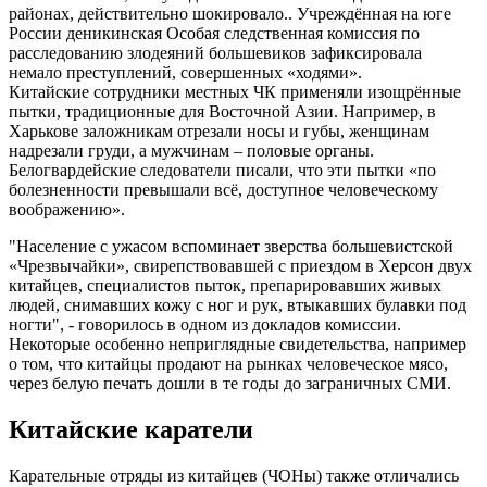
районах, действительно шокировало.. Учреждённая на юге
России деникинская Особая следственная комиссия по
расследованию злодеяний большевиков зафиксировала
немало преступлений, совершенных «ходями».
Китайские сотрудники местных ЧК применяли изощрённые
пытки, традиционные для Восточной Азии. Например, в
Харькове заложникам отрезали носы и губы, женщинам
надрезали груди, а мужчинам – половые органы.
Белогвардейские следователи писали, что эти пытки «по
болезненности превышали всё, доступное человеческому
воображению».
"Население с ужасом вспоминает зверства большевистской
«Чрезвычайки», свирепствовавшей с приездом в Херсон двух
китайцев, специалистов пыток, препарировавших живых
людей, снимавших кожу с ног и рук, втыкавших булавки под
ногти", - говорилось в одном из докладов комиссии.
Некоторые особенно неприглядные свидетельства, например
о том, что китайцы продают на рынках человеческое мясо,
через белую печать дошли в те годы до заграничных СМИ.
Китайские каратели
Карательные отряды из китайцев (ЧОНы) также отличались