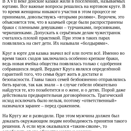
В XVII веке донские казаки жили в поселениях, называемых
юртами. Все важные вопросы решались на юртовом круге. В
то время женщины никакого участия в этом процессе не
принимали, довольствуясь «вторыми ролями». Впрочем, это
объясняется тем, что в казачьей среде были распространены
браки с пленными девушками – турчанками, персиянками,
черкешенками. Допускать к серьёзным делам чужестранок
считалось плохой практикой. При этом в таких парах
появлялись на свет дети. Их называли «болдырями».
Круг в юрте для казака значил всё или почти всё. Именно во
время таких сходов заключались особенно крепкие браки,
ведь новая ячейка общества появлялась только с одобрения
собравшихся людей. Вердикт Круга являлся определённой
гарантией того, что семья будет жить в достатке и
безопасности. Главы таких семей безбоязненно отправлялись
бить врагов, так как знали – в случае гибели обязательно
найдутся те, кто позаботится и о жене, и о детях. Порой даже
действовала предварительная договорённость. Трагический
исход исключать было нельзя, поэтому «ответственный»
назначался заранее – перед сражением.
На Кругу же и разводили. При этом мужчина должен был
доказать окружающим людям необходимость принятия такого
решения. А если муж оказывался «таким-сяким», то