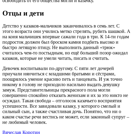
освободить от его общества могли и казачку.
Отцы и дети
Детство у казаков-мальчиков заканчивалось в семь лет. С
этого возраста они учились метко стрелять, рубить шашкой. А
на коня мальчишек впервые сажали года в три. К 14-ти годам
подросток должен был броском камня подбить высоко и
быстро летящую птицу. Не выполнить данный «трюк»
считалось чем-то постыдным, но ещё больший позор ожидал
казаков, которые не умели читать, писать и считать.
Девочек воспитывали по-другому. С пяти лет дочерей
приучали нянчиться с младшими братьями и сёстрами,
поощрялось умение красиво петь и танцевать. И уж точно
никому в голову не приходило насильно выдать девушку
замуж. Представительницы прекрасного пола могли
совершенно спокойно отказать женихам и их за это никто не
осуждал. Такая свобода – отголосок казачьего восприятия
успешности. Все завидовали казаку, у которого смелый и
сильный сын, а также счастливая дочь. Понятно, что ни о
каком счастье речи вестись не может, если законный супруг –
не любимый человек.
Вячеслав Коротин