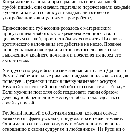
Когда матери начинали прикармливать своих малышей
грубой пищей, они сначала тщательно пережевывали каждый
кусочек, а затем из своих уст вкладывали готовую к
употреблению кашицу прямо в рот ребенку.
Прикосновение губ ассоциировалось с материнским
присутствием и заботой. Со временем женщины стали
целовать малышей, просто чтобы их успокоить. Никакого
эротического наполнения это действие не несло. Позднее
поцелуй кромки одежды или стоп святого человека стал
выражением крайнего почтения и преклонения перед его
авторитетом.
У индусов поцелуй был позаимствован жителями Древнего
Рима. Изобретательные римляне придумали несколько видов
поцелуев. Дружеский чмок в щечку назывался
оскулум
.
Нежный эротический поцелуй объекта симпатии —
базиум
.
Если мужчина позволял себе поцеловать таким образом
девушку в общественном месте, он обязан был сделать ее
своей супругой.
Глубокий поцелуй с объятиями языков, который сейчас
называется «французским», придумали все те же римляне.
Они именовали его
саволиумом
и обычно применяли по
отношению к своим супругам и любовникам. На Руси ни о