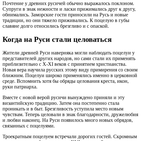
Почтение у древних
русичей
обычно выражалось поклоном.
Супруги в знак нежности и ласки прижимались друг к другу,
обнимались. Заморские гости приносили на Русь и новые
традиции, но они тяжело приживались. К поцелую в губы
славяне долго относились брезгливо и с опаской.
Когда на Руси стали целоваться
Жители древней Руси наверняка могли наблюдать поцелуи у
представителей других народов, но сами стали их применять
приблизительно с X-XI веков с принятием христианства.
Новая вера научила русских этому виду примирения со своим
ближним. Поцелуи широко применялись именно в церковной
среде. Вспомнить хотя бы обряды целования креста, икон,
руки патриарха.
Вместе с новой верой
русичи
вынуждено приняли и эту
византийскую традицию. Затем она постепенно стала
проникать и в быт. Брезгливость уступила место новым
чувствам. Теперь целовали в знак благодарности, дружелюбия
и любви наконец. На Руси появилось много новых обрядов,
связанных с поцелуями.
Троекратным поцелуем встречали дорогих гостей. Скромным