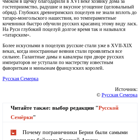
чмоком в щечку благодарили в
XVI
веке хозяйку дома за
гостеприимство, радушие и вкусное угощение (целовальный
обряд). Глубоких древнеримских поцелуев не знали вплоть до
татаро-монгольского нашествия, но темпераментные
кочевники быстро обучили русских красавиц этому виду ласк.
На Руси глубокий поцелуй долгое время так и назывался
«татарским».
Более искусными в поцелуях русские стали уже в XVII-XIX
веках, когда иностранные веяния стали проявляться все
сильнее. Галантные дамы и кавалеры при дворе русских
императоров не уступали по мастерству известным
фавориткам и миньонам французских королей.
Русская Семерка
Источник:
©
Русская Семерка
Читайте также: выбор редакции "
Русской
Cемёрки
"
Почему пограничники Берии были самыми
опасными бойцами Красной Армии