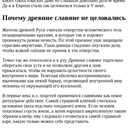
каких таких изысках даже не слышали довольно долгое время.
Да и в Европе стали так целоваться только в V веке.
Почему древние славяне не целовались
Жители древней Руси считали отверстия человеческого тела
незащищенными вратами, в которые так и норовит
проникнуть разная нечисть. По этой причине уши защищали
серьгами-амулетами. Глаза девицы стыдливо опускали долу,
чтобы всякий соблазн не проник в эти отверстия.
Точно так же относились и к рту. Древние славяне тщательно
оберегали свои уста и не позволяли другим к ним
прикасаться, чтобы не нарушить целостности своего
внутреннего мира. Телесная оболочка воспринималась
язычниками как некий барьер, отделяющий внутренний мир
человека от окружающей его вселенной.
В первые века н.э. поцелуй применялся славянами как некое
ритуальное действие. Самой страшной клятвой считалось
целование (впоследствии поедание) земли. Если человек
поцеловал горсть земли, а затем нарушил закрепленную таким
образом клятву, ему следовало готовиться к самой страшной
каре, какую только можно себе представить.