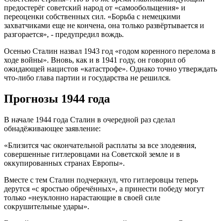
предостерёг советский народ от «самообольщения» и
переоценки собственных сил. «Борьба с немецкими
захватчиками еще не кончена, она только развёртывается и
разгорается», - предупредил вождь.
Осенью Сталин назвал 1943 год «годом коренного перелома в
ходе войны». Вновь, как и в 1941 году, он говорил об
ожидающей нацистов «катастрофе». Однако точно утверждать
что-либо глава партии и государства не решился.
Прогнозы 1944 года
В начале 1944 года Сталин в очередной раз сделал
обнадёживающее заявление:
«Близится час окончательной расплаты за все злодеяния,
совершенные гитлеровцами на Советской земле и в
оккупированных странах Европы».
Вместе с тем Сталин подчеркнул, что гитлеровцы теперь
дерутся «с яростью обречённых», а принести победу могут
только «неуклонно нарастающие в своей силе
сокрушительные удары».