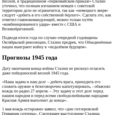
Весной, в традиционном «первомайском приказе» Сталин
уточнил, что полным изгнанием немцев с советской
территории дело не ограничится, так как «немецкого зверя»
следует «добить в его собственной берлоге». Сделать это, как
отметил главнокомандующий, можно только путём
«комбинированного удара» вместе с США и
Великобританией.
Подводя итоги года по случаю очередной годовщины
Октябрьской революции, Сталин предрек, что Объединённые
нации выиграют войну в «недалёком будущем».
Прогнозы 1945 года
Дату окончания конца войны Сталин не рискнул огласить
даже победоносной весной 1945 года.
«Наша задача и наш долг – добить врага, принудить его
сложить оружие и безоговорочно капитулировать, - объяснял
вождь по радио 27 апреля. – Эту задачу и этот долг перед
нашим народом и перед всеми свободолюбивыми народами
Красная Армия выполнит до конца».
1 мая вождь осторожно заявил, что «дни гитлеровской
Германии сочтены». Следующее выступление Сталина