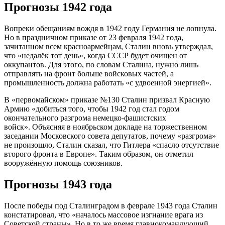
Прогнозы 1942 года
Вопреки обещаниям вождя в 1942 году Германия не лопнула.
Но в праздничном приказе от 23 февраля 1942 года,
зачитанном всем красноармейцам, Сталин вновь утверждал,
что «недалёк тот день», когда СССР будет очищен от
оккупантов. Для этого, по словам Сталина, нужно лишь
отправлять на фронт больше войсковых частей, а
промышленность должна работать «с удвоенной энергией».
В «первомайском» приказе №130 Сталин призвал Красную
Армию «добиться того, чтобы 1942 год стал годом
окончательного разгрома немецко-фашистских
войск». Объясняя в ноябрьском докладе на торжественном
заседании Московского совета депутатов, почему «разгрома»
не произошло, Сталин сказал, что Гитлера «спасло отсутствие
второго фронта в Европе». Таким образом, он отметил
вооружённую помощь союзников.
Прогнозы 1943 года
После победы под Сталинградом в феврале 1943 года Сталин
констатировал, что «началось массовое изгнание врага из
Советской страны». Но в то же время главнокомандующий