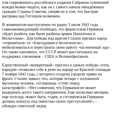
том современного российского издания Собрания сочинений
вождя) можно видеть, как он с самого начала обнадёживал
граждан Страны Советов, уверяя их в том, что быстрая
расправа над Гитлером возможна.
В знаменитом выступлении по радио 3 июля 1941 года
главнокомандующий пообещал, что фашистская Германия
«будет разбита, как были разбиты армии Наполеона и
Вильгельма». Для победы над врагом Сталин призвал народ
«отрешиться» от «благодушия и беспечности»,
мобилизоваться и перестроить свою работу «на военный лад».
Он также напомнил, что СССР может рассчитывать на
поддержку союзников – США и Великобритании.
Единственный «конкретный» прогноз о сроках победы «отец
народов» позволил себе в речи на параде на Красной площади
7 ноября 1941 года, с которого солдаты уходили прямо на
фронт. Сталин заявил, что, потеряв четыре с половиной
миллиона человек, гитлеровцы «стоят перед
катастрофой». «Нет сомнения, что Германия не может
выдержать долго такого напряжения. Еще несколько месяцев,
еще полгода, может быть, годик, и гитлеровская Германия
должна лопнуть под тяжестью своих преступлений», -
убеждал советский лидер.