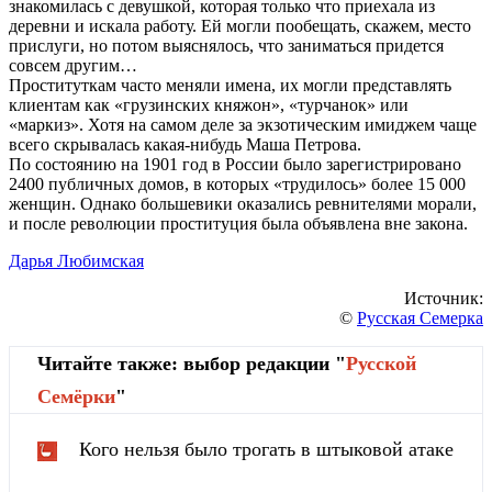
знакомилась с девушкой, которая только что приехала из
деревни и искала работу. Ей могли пообещать, скажем, место
прислуги, но потом выяснялось, что заниматься придется
совсем другим…
Проституткам часто меняли имена, их могли представлять
клиентам как «грузинских княжон», «турчанок» или
«маркиз». Хотя на самом деле за экзотическим имиджем чаще
всего скрывалась какая-нибудь Маша Петрова.
По состоянию на 1901 год в России было зарегистрировано
2400 публичных домов, в которых «трудилось» более 15 000
женщин. Однако большевики оказались ревнителями морали,
и после революции проституция была объявлена вне закона.
Дарья Любимская
Источник:
©
Русская Семерка
Читайте также: выбор редакции "
Русской
Cемёрки
"
Кого нельзя было трогать в штыковой атаке