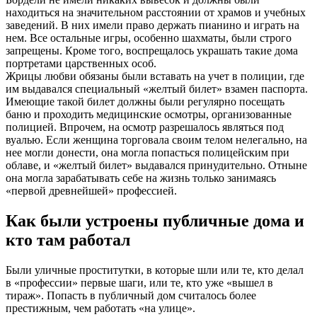
находиться на значительном расстоянии от храмов и учебных
заведений. В них имели право держать пианино и играть на
нем. Все остальные игры, особенно шахматы, были строго
запрещены. Кроме того, воспрещалось украшать такие дома
портретами царственных особ.
Жрицы любви обязаны были вставать на учет в полиции, где
им выдавался специальный «желтый билет» взамен паспорта.
Имеющие такой билет должны были регулярно посещать
баню и проходить медицинские осмотры, организованные
полицией. Впрочем, на осмотр разрешалось являться под
вуалью. Если женщина торговала своим телом нелегально, на
нее могли донести, она могла попасться полицейским при
облаве, и «желтый билет» выдавался принудительно. Отныне
она могла зарабатывать себе на жизнь только занимаясь
«первой древнейшей» профессией.
Как были устроены публичные дома и
кто там работал
Были уличные проститутки, в которые шли или те, кто делал
в «профессии» первые шаги, или те, кто уже «вышел в
тираж». Попасть в публичный дом считалось более
престижным, чем работать «на улице».