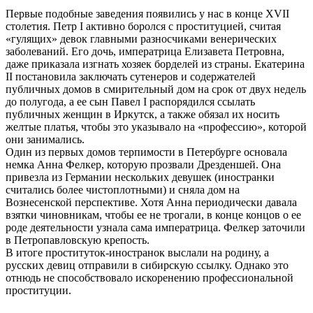
Первые подобные заведения появились у нас в конце XVII
столетия. Петр I активно боролся с проституцией, считая
«гулящих» девок главными разносчиками венерических
заболеваний. Его дочь, императрица Елизавета Петровна,
даже приказала изгнать хозяек борделей из страны. Екатерина
II постановила заключать сутенеров и содержателей
публичных домов в смирительный дом на срок от двух недель
до полугода, а ее сын Павел I распорядился ссылать
публичных женщин в Иркутск, а также обязал их носить
желтые платья, чтобы это указывало на «профессию», которой
они занимались.
Один из первых домов терпимости в Петербурге основала
немка Анна Фелкер, которую прозвали Дрезденшей. Она
привезла из Германии нескольких девушек (иностранки
считались более чистоплотными) и сняла дом на
Вознесенской перспективе. Хотя Анна периодически давала
взятки чиновникам, чтобы ее не трогали, в конце концов о ее
роде деятельности узнала сама императрица. Фелкер заточили
в Петропавловскую крепость.
В итоге проституток-иностранок выслали на родину, а
русских девиц отправили в сибирскую ссылку. Однако это
отнюдь не способствовало искоренению профессиональной
проституции.