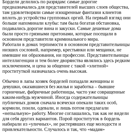
Бордели делились по разрядам: самые дорогие
предназначались для представителей высших слоев общества,
там удовлетворяли самые изощренные фантазии клиентов
вплоть до устройства групповых оргий. На первый взгляд они
больше напоминали клубы: там была богатая обстановка,
подавались дорогие вина и закуски. Самые дешевые дома
были просто грязными притонами, которые посещали в
основном представители криминального мира.
Работали в домах терпимости в основном представительницы
низших сословий, например, крестьянки или мещанки, не
имевшие ни образования, ни профессии. Представительницы
интеллигенции и тем более дворянства являлись здесь редким
исключением, и цена за общение с такой «элитной»
проституткой назначалась очень высокая.
Обычно в лапы хозяек борделей попадали женщины и
девушки, оказавшиеся без жилья и заработка – бывшие
горничные, фабричные работницы, часто уже совращенные
каким-нибудь мужчиной. Иногда содержательницы
публичных домов сначала всячески опекали таких особ,
кормили, поили, одевали, и лишь потом предлагали
«непыльную» работу. Многие соглашались, так как не видели
для себя других вариантов. Порой проституток в бордель
набирали из «уличных», не растерявших еще молодости и
привлекательности. Случалось и так, что «мадам»