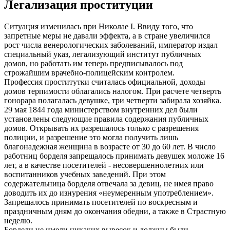
Легализация проституции
Ситуация изменилась при Николае I. Ввиду того, что
запретные меры не давали эффекта, а в стране увеличился
рост числа венерологических заболеваний, император издал
специальный указ, легализующий институт публичных
домов, но работать им теперь предписывалось под
строжайшим врачебно-полицейским контролем.
Профессия проститутки считалась официальной, доходы
домов терпимости облагались налогом. При расчете четверть
гонорара полагалась девушке, три четверти забирала хозяйка.
29 мая 1844 года министерством внутренних дел были
установлены следующие правила содержания публичных
домов. Открывать их разрешалось только с разрешения
полиции, и разрешение это могла получить лишь
благонадежная женщина в возрасте от 30 до 60 лет. В число
работниц борделя запрещалось принимать девушек моложе 16
лет, а в качестве посетителей - несовершеннолетних или
воспитанников учебных заведений. При этом
содержательница борделя отвечала за девиц, не имея право
доводить их до изнурения «неумеренным употреблением».
Запрещалось принимать посетителей по воскресным и
праздничным дням до окончания обедни, а также в Страстную
неделю.
Бордели не имели никаких вывесок и должны были