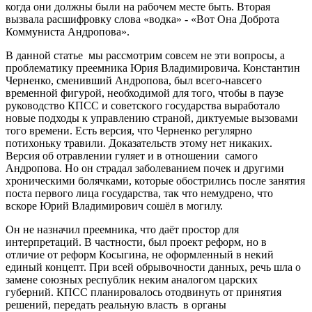
когда они должны были на рабочем месте быть. Вторая
вызвала расшифровку слова «водка» - «Вот Она Доброта
Коммуниста Андропова».
В данной статье мы рассмотрим совсем не эти вопросы, а
проблематику преемника Юрия Владимировича. Константин
Черненко, сменивший Андропова, был всего-навсего
временной фигурой, необходимой для того, чтобы в паузе
руководство КПСС и советского государства выработало
новые подходы к управлению страной, диктуемые вызовами
того времени. Есть версия, что Черненко регулярно
потихоньку травили. Доказательств этому нет никаких.
Версия об отравлении гуляет и в отношении самого
Андропова. Но он страдал заболеванием почек и другими
хроническими болячками, которые обострились после занятия
поста первого лица государства, так что немудрено, что
вскоре Юрий Владимирович сошёл в могилу.
Он не назначил преемника, что даёт простор для
интерпретаций. В частности, был проект реформ, но в
отличие от реформ Косыгина, не оформленный в некий
единый концепт. При всей обрывочности данных, речь шла о
замене союзных республик неким аналогом царских
губерний. КПСС планировалось отодвинуть от принятия
решений, передать реальную власть в органы