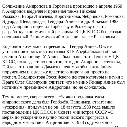
Сближение Андропова и Горбачева произошло в апреле 1969
г. Андропов выделял и привечал также Николая
Рыжкова, Егора Лигачева, Воротникова, Чебрикова, Романова,
Эдуарда Шеварднадзе, Гейдара Алиева и др. В начале 1983
года Андропов поручил Горбачёву и Рыжкову начать
разработку экономической реформы. В ЦК КПСС был создан
специальный Экономический отдел во главе с Рыжковым.
Еще один возможный преемник – Гейдар Алиев. Он, не
уставал повторять постом главы КГБ Азербайджана обязан
именно Андропову. У Алиева был шанс стать Генсеком ЦК
КПСС, но когда стало понятно, что дни Андропова сочтены,
Гейдара отправили в Дамаск с неким якобы важнейшим
поручением и к дележу властного пирога он просто не
поспел. Замдиректора Российского центра культуры и науки в
Праге Олег Солодухин считает, что именно Гейдар Алиев был
истинным преемником Андропова, но не сложилось.
Тем не менее, скорее всего, всё-таки продолжателем
андроповского дела был Горбачёв. Например, стратегию
«ускорения» придумал не он: 18 августа 1983 года вышло
постановление ЦК КПСС и Совета министров СССР «О
мерах по ускорению научно-технического прогресса в
народном хозяйстве». А принятые в 1983 году «Закон о