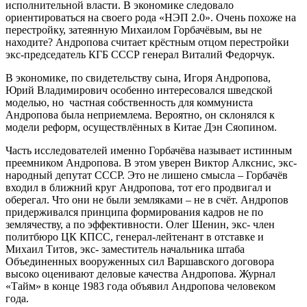
исполнительной власти. В экономике следовало
ориентироваться на своего рода «НЭП 2.0». Очень похоже на
перестройку, затеянную Михаилом Горбачёвым, вы не
находите? Андропова считает крёстным отцом перестройки
экс-председатель КГБ СССР генерал Виталий Федорчук.
В экономике, по свидетельству сына, Игоря Андропова,
Юрий Владимирович особенно интересовался шведской
моделью, но частная собственность для коммуниста
Андропова была неприемлема. Вероятно, он склонялся к
модели реформ, осуществлённых в Китае Дэн Сяопином.
Часть исследователей именно Горбачёва называет истинным
преемником Андропова. В этом уверен Виктор Алкснис, экс-
народный депутат СССР. Это не лишено смысла – Горбачёв
входил в ближний круг Андропова, тот его продвигал и
оберегал. Что они не были земляками – не в счёт. Андропов
придерживался принципа формирования кадров не по
землячеству, а по эффективности. Олег Шенин, экс- член
политбюро ЦК КПСС, генерал-лейтенант в отставке и
Михаил Титов, экс- заместитель начальника штаба
Объединенных вооруженных сил Варшавского договора
высоко оценивают деловые качества Андропова. Журнал
«Тайм» в конце 1983 года объявил Андропова человеком
года.