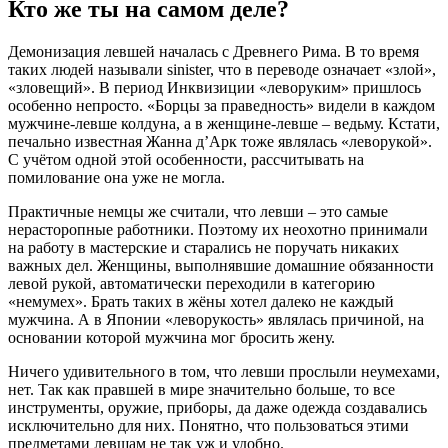
Кто же ты на самом деле?
Демонизация левшей началась с Древнего Рима. В то время
таких людей называли sinister, что в переводе означает «злой»,
«зловещий». В период Инквизиции «леворуким» пришлось
особенно непросто. «Борцы за праведность» видели в каждом
мужчине-левше колдуна, а в женщине-левше – ведьму. Кстати,
печально известная Жанна д’Арк тоже являлась «леворукой».
С учётом одной этой особенности, рассчитывать на
помилование она уже не могла.
Практичные немцы же считали, что левши – это самые
нерасторопные работники. Поэтому их неохотно принимали
на работу в мастерские и старались не поручать никаких
важных дел. Женщины, выполнявшие домашние обязанности
левой рукой, автоматически переходили в категорию
«немумех». Брать таких в жёны хотел далеко не каждый
мужчина. А в Японии «леворукость» являлась причиной, на
основании которой мужчина мог бросить жену.
Ничего удивительного в том, что левши прослыли неумехами,
нет. Так как правшей в мире значительно больше, то все
инструменты, оружие, приборы, да даже одежда создавались
исключительно для них. Понятно, что пользоваться этими
предметами левшам не так уж и удобно.