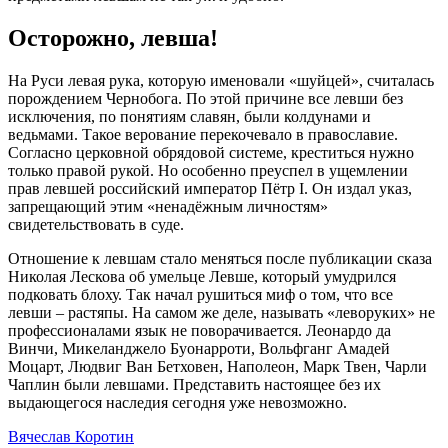
Осторожно, левша!
На Руси левая рука, которую именовали «шуйцей», считалась
порождением Чернобога. По этой причине все левши без
исключения, по понятиям славян, были колдунами и
ведьмами. Такое верование перекочевало в православие.
Согласно церковной обрядовой системе, креститься нужно
только правой рукой. Но особенно преуспел в ущемлении
прав левшей российский император Пётр I. Он издал указ,
запрещающий этим «ненадёжным личностям»
свидетельствовать в суде.
Отношение к левшам стало меняться после публикации сказа
Николая Лескова об умельце Левше, который умудрился
подковать блоху. Так начал рушиться миф о том, что все
левши – растяпы. На самом же деле, называть «леворуких» не
профессионалами язык не поворачивается. Леонардо да
Винчи, Микеланджело Буонарроти, Вольфганг Амадей
Моцарт, Людвиг Ван Бетховен, Наполеон, Марк Твен, Чарли
Чаплин были левшами. Представить настоящее без их
выдающегося наследия сегодня уже невозможно.
Вячеслав Коротин