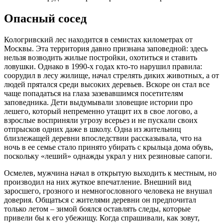
Опасный сосед
Кологривский лес находится в семистах километрах от
Москвы. Эта территория давно признана заповедной: здесь
нельзя возводить жилые постройки, охотиться и ставить
ловушки. Однако в 1990-х годах кто-то нарушил правила:
соорудил в лесу жилище, начал стрелять диких животных, а от
людей прятался среди высоких деревьев. Вскоре он стал все
чаще попадаться на глаза зазевавшимся посетителям
заповедника. Дети выдумывали зловещие истории про
лешего, который непременно утащит их в свое логово, а
взрослые восприняли угрозу всерьез и не пускали своих
отпрысков одних даже в школу. Одна из жительниц
близлежащей деревни впоследствии рассказывала, что на
ночь в ее семье стало принято убирать с крыльца дома обувь,
поскольку «леший» однажды украл у них резиновые сапоги.
Осмелев, мужчина начал в открытую выходить к местным, но
производил на них жуткое впечатление. Внешний вид
заросшего, грозного и немногословного человека не внушал
доверия. Общаться с жителями деревни он предпочитал
только летом – зимой боялся оставлять следы, которые
привели бы к его убежищу. Когда спрашивали, как зовут,