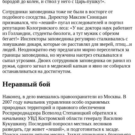
бородой до колен, и ствол у него с Царь-пушку!».
Сотрудники заповедника тоже не были в восторге от
подобного соседства. Директор Максим Синицын
признавался, что «леший» пугал исследователей и портил
репутацию Кологривского леса: «У нас доктора наук работают
из Голландии, студенты-биологи, а тут мужик с обрезом
бегает!» Инспекторы заповедника регулярно сталкивались с
ловушками дикаря, которые он расставлял для зверей, птиц...и
людей. Неоднократно ему предлагали мирно переселиться за
границы заповедника, но мужчина наотрез отказывался и
сыпал угрозами. Двоих сотрудников заповедника он ранил из
ружья, одного загнал в медвежий капкан и явно не собирался
останавливаться на достигнутом.
Неравный бой
Наконец, в дело вмешались правоохранители из Москвы. В
2007 году начальник управления особо охраняемых
природных территорий и правового обеспечения
Росприроднадзора Всеволод Степаницкий обратился к
начальнику УВД Костромской области генералу Василию
Кукушкину. Последний попросил местных лесников
разведать, где живет «леший», и подготовиться к засаде.
Поиски заняли четыре месяца. Захват отшельника-браконьера