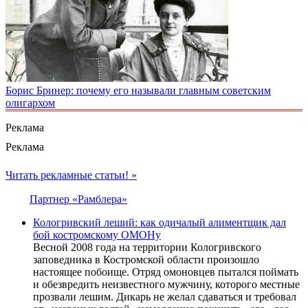
Борис Бринер: почему его называли главным советским
олигархом
Реклама
Реклама
Читать рекламные статьи! »
Партнер «Рамблера»
Кологривский леший: как одичалый алиментщик дал
бой костромскому ОМОНу
Весной 2008 года на территории Кологривского
заповедника в Костромской области произошло
настоящее побоище. Отряд омоновцев пытался поймать
и обезвредить неизвестного мужчину, которого местные
прозвали лешим. Дикарь не желал сдаваться и требовал