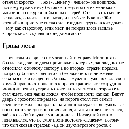
отвечал коротко – «Лёха». Денег у «лешего» не водилось,
поэтому нужные ему бытовые предметы он выменивал в
магазине на шкурки пойманных зверей. Отказывать ему не
решались, опасаясь, что выследит и убьет. В конце 90-х
«леший» в приступе гнева сжег тридцать деревенских домов
– ему, как старожилу этих мест, не понравилось засилье
«городских», скупавших недвижимость.
Гроза леса
На отшельника долго не могли найти управу. Милиция не
бралась за дело по двум причинам: во-первых, заповедник не
относился к жилому сектору, а во-вторых, стражи порядка
попросту боялись «лешего» и без надобности не желали
соваться в его владения. Однажды мужчина уже показал свой
крутой нрав по отношению к правоохранителям: сотрудник
милиции решил устроить охоту на лося, засел в сторожке и
стал ждать окончания дождя, чтобы проверить капкан. Вдруг
дверь с грохотом открылась: на пороге стоял тот самый
«леший» и молча направил на милиционера ствол ружья. Так
они простояли до окончания ливня, а затем отшельник ушел,
забрав с собой оружие милиционера. Последний потом
признавался, что не смог противостоять «лешему», потому
что был скован страхом: «Да он двухметрового роста, с