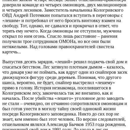
доверили команде из четырех омоновцев, двух милиционеров
и четырех лесников. Заместитель начальника Кологривского
ОВД Андрей Потемкин попытался вступить в переговоры с
«лешим» и потребовал от него бросить винтовку взамен на
свободу. Тот, однако, не сдавался и прокричал в ответ, что
терять ему нечего. Когда омоновцы не отступили, мужчина
открыл по ним огонь. Спасло лишь расстояние – ранения
получили трое сотрудников ОМОНа, но все они были
нетяжелыми. Над головами правоохранителей свистела
картечь...
Выпустив десять зарядов, «леший» решил поджечь свой дом и
спасаться бегством. Лес затянуло плотным дымом – казалось,
что дикаря уже не поймать, как вдруг один из снайперов засек
движущуюся фигуру среди деревьев. Понимая, что другого
шанса, вероятно, не будет, снайпер выстрелил «лешему»
прямо в голову. История незнакомца, поселившегося в
Кологривском лесу, закончилась так же внезапно, как и
началась. После убийства «лешего» уголовное дело заводить
не стали – очевидно, он отчаянно сопротивлялся омоновцам и
был готов унести в могилу тайну своей одинокой жизни
посреди Кологривского заповедника. Никто до сих пор не
знает, кем именно был этот человек. По версии следователей,
отшельником являлся Александр Бычков 1953 года рождения,
покинувший свой дом в 1991 году. До ухода в лес он