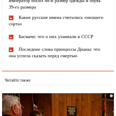
император носил 48-й размер одежды и обувь
39-го размера
Какие русские имена считались «низшего
сорта»
Басмачи: что о них утаивали в СССР
Последние слова принцессы Дианы: что
она успела сказать перед смертью
Читайте также
i