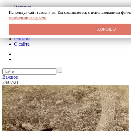
История
Биография
Используя сайт russian7.ru, Вы соглашаетесь с использованием фай
Криминал
конфиденциальности
СССР
Тайны
ХОРОШО
Рекомендации
Реклама
О сайте
Важное
24/07/21