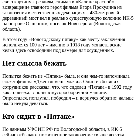
свою картину к реалиям, снимал в «Калине красной»
возвращение главного героя фильма Егора Прокудина из
заключения в естественных декорациях – 480-метровый
деревянный мост вел в реально существующую колонию ИК-5
на острове Огненном, поселок Новозерово (Вологодская
область).
В этом году «Вологодскому пятаку» как месту заключения
исполняется 100 лет – именно в 1918 году монастырские
кельи здесь освободили под камеры для осужденных.
Нет смысла бежать
Попытка бежать из «Пятака» была, и она чем-то напоминала
сюжет фильма «Джентльмены удачи». Один из бывших
сотрудников рассказал, что, что сиделец «Пятака» в 1992 году
как-то выехал с зоны в мусоросборочной машине.
Опростался, поплутал, побродил – и вернулся обратно: дальше
было некуда деваться.
Кто сидит в «Пятаке»
По данным УФСИН РФ по Вологодской области, в ИК-5
сейчас отбывают пожизненное заключение свыше десятка