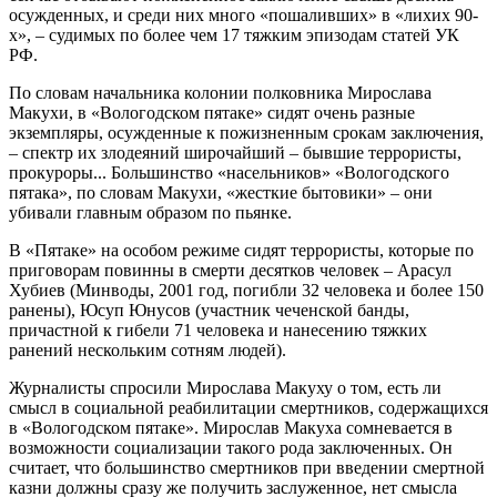
осужденных, и среди них много «пошаливших» в «лихих 90-
х», – судимых по более чем 17 тяжким эпизодам статей УК
РФ.
По словам начальника колонии полковника Мирослава
Макухи, в «Вологодском пятаке» сидят очень разные
экземпляры, осужденные к пожизненным срокам заключения,
– спектр их злодеяний широчайший – бывшие террористы,
прокуроры... Большинство «насельников» «Вологодского
пятака», по словам Макухи, «жесткие бытовики» – они
убивали главным образом по пьянке.
В «Пятаке» на особом режиме сидят террористы, которые по
приговорам повинны в смерти десятков человек – Арасул
Хубиев (Минводы, 2001 год, погибли 32 человека и более 150
ранены), Юсуп Юнусов (участник чеченской банды,
причастной к гибели 71 человека и нанесению тяжких
ранений нескольким сотням людей).
Журналисты спросили Мирослава Макуху о том, есть ли
смысл в социальной реабилитации смертников, содержащихся
в «Вологодском пятаке». Мирослав Макуха сомневается в
возможности социализации такого рода заключенных. Он
считает, что большинство смертников при введении смертной
казни должны сразу же получить заслуженное, нет смысла