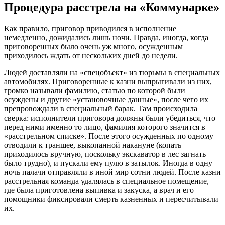
Процедура расстрела на «Коммунарке»
Как правило, приговор приводился в исполнение
немедленно, дожидались лишь ночи. Правда, иногда, когда
приговоренных было очень уж много, осужденным
приходилось ждать от нескольких дней до недели.
Людей доставляли на «спецобъект» из тюрьмы в специальных
автомобилях. Приговоренные к казни выпрыгивали из них,
громко называли фамилию, статью по которой были
осуждены и другие «установочные данные», после чего их
препровождали в специальный барак. Там происходила
сверка: исполнители приговора должны были убедиться, что
перед ними именно то лицо, фамилия которого значится в
«расстрельном списке». После этого осужденных по одному
отводили к траншее, выкопанной накануне (копать
приходилось вручную, поскольку экскаватор в лес загнать
было трудно), и пускали ему пулю в затылок. Иногда в одну
ночь палачи отправляли в иной мир сотни людей. После казни
расстрельная команда удалялась в специальное помещение,
где была приготовлена выпивка и закуска, а врач и его
помощники фиксировали смерть казненных и пересчитывали
их.