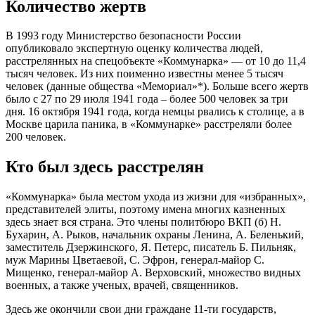
Количество жертв
В 1993 году Министерство безопасности России
опубликовало экспертную оценку количества людей,
расстрелянных на спецобъекте «Коммунарка» — от 10 до 11,4
тысяч человек. Из них поименно известны менее 5 тысяч
человек (данные общества «Мемориал»*). Больше всего жертв
было с 27 по 29 июля 1941 года – более 500 человек за три
дня. 16 октября 1941 года, когда немцы рвались к столице, а в
Москве царила паника, в «Коммунарке» расстреляли более
200 человек.
Кто был здесь расстрелян
«Коммунарка» была местом ухода из жизни для «избранных»,
представителей элиты, поэтому имена многих казненных
здесь знает вся страна. Это члены политбюро ВКП (б) Н.
Бухарин, А. Рыков, начальник охраны Ленина, А. Беленький,
заместитель Дзержинского, Я. Петерс, писатель Б. Пильняк,
муж Марины Цветаевой, С. Эфрон, генерал-майор С.
Мищенко, генерал-майор А. Верховский, множество видных
военных, а также ученых, врачей, священников.
Здесь же окончили свои дни граждане 11-ти государств,