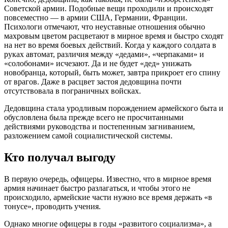
Советской армии. Подобные вещи проходили и происходят
повсеместно — в армии США, Германии, Франции.
Психологи отмечают, что неуставные отношения обычно
махровым цветом расцветают в мирное время и быстро сходят
на нет во время боевых действий. Когда у каждого солдата в
руках автомат, различия между «дедами», «черпаками» и
«солобонами» исчезают. Да и не будет «дед» унижать
новобранца, который, быть может, завтра прикроет его спину
от врагов. Даже в расцвет застоя дедовщина почти
отсутствовала в пограничных войсках.
Дедовщина стала уродливым порождением армейского быта и
обусловлена была прежде всего не просчитанными
действиями руководства и постепенным загниванием,
разложением самой социалистической системы.
Кто получал выгоду
В первую очередь, офицеры. Известно, что в мирное время
армия начинает быстро разлагаться, и чтобы этого не
происходило, армейские части нужно все время держать «в
тонусе», проводить учения.
Однако многие офицеры в годы «развитого социализма», а