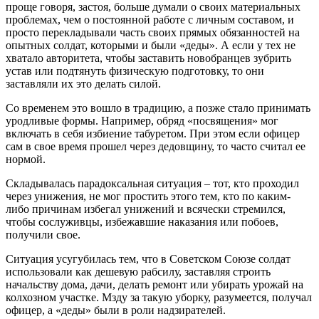
проще говоря, застоя, больше думали о своих материальных
проблемах, чем о постоянной работе с личным составом, и
просто перекладывали часть своих прямых обязанностей на
опытных солдат, которыми и были «деды». А если у тех не
хватало авторитета, чтобы заставить новобранцев зубрить
устав или подтянуть физическую подготовку, то они
заставляли их это делать силой.
Со временем это вошло в традицию, а позже стало принимать
уродливые формы. Например, обряд «посвящения» мог
включать в себя избиение табуретом. При этом если офицер
сам в свое время прошел через дедовщину, то часто считал ее
нормой.
Складывалась парадоксальная ситуация – тот, кто проходил
через унижения, не мог простить этого тем, кто по каким-
либо причинам избегал унижений и всячески стремился,
чтобы сослуживцы, избежавшие наказания или побоев,
получили свое.
Ситуация усугубилась тем, что в Советском Союзе солдат
использовали как дешевую рабсилу, заставляя строить
начальству дома, дачи, делать ремонт или убирать урожай на
колхозном участке. Мзду за такую уборку, разумеется, получал
офицер, а «деды» были в роли надзирателей.