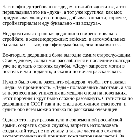
Часто офицер требовал от «деда» что-либо «достать», а тот
перекладывал это на «духа», а тот уже крутился, как мог,
придумывая «кашу из топора», добывая запчасти, горючее,
стройматериалы и еду буквально «из воздуха».
Недаром самая страшная дедовщина свирепствовала в
стройбате, в железнодорожных войсках, в автомобильных
батальонах — там, где офицерам было, чем поживиться.
Во-вторых, дедовщина была выгодна самим старослужащим.
Став «дедом», солдат мог расслабиться и последние полгода
уже не думать о тяготах службы. «Деду» запросто могли в
постель и чай подавать, и сказки по ночам рассказывать.
Нужно было очень разозлить офицеров, чтобы тот наказал
«деда» за провинность. «Деды» пользовались льготами, а зло
за перенесенные унижения вымещали снова на новеньких.
Этот порочный круг было сложно разомкнуть. Статистика по
дедовщине в СССР так и не стала достоянием гласности, и
судить обо всем можно только по рассказам очевидцев.
Однако этот круг разомкнули в современной российской
армии, сократив сроки службы, запретив использовать
солдатский труд не по уставу, а так же частично смягчив
экстерриториальный принцип комплектования частей. За