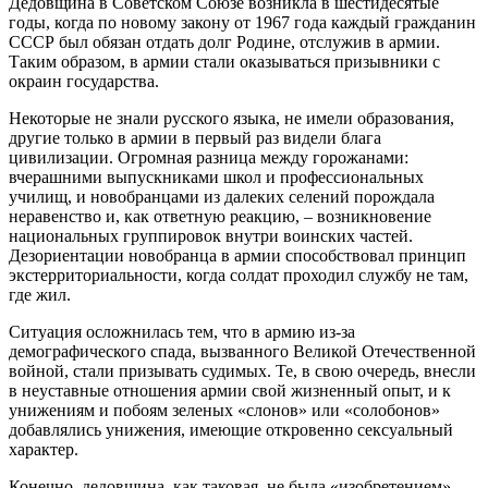
Дедовщина в Советском Союзе возникла в шестидесятые
годы, когда по новому закону от 1967 года каждый гражданин
СССР был обязан отдать долг Родине, отслужив в армии.
Таким образом, в армии стали оказываться призывники с
окраин государства.
Некоторые не знали русского языка, не имели образования,
другие только в армии в первый раз видели блага
цивилизации. Огромная разница между горожанами:
вчерашними выпускниками школ и профессиональных
училищ, и новобранцами из далеких селений порождала
неравенство и, как ответную реакцию, – возникновение
национальных группировок внутри воинских частей.
Дезориентации новобранца в армии способствовал принцип
экстерриториальности, когда солдат проходил службу не там,
где жил.
Ситуация осложнилась тем, что в армию из-за
демографического спада, вызванного Великой Отечественной
войной, стали призывать судимых. Те, в свою очередь, внесли
в неуставные отношения армии свой жизненный опыт, и к
унижениям и побоям зеленых «слонов» или «солобонов»
добавлялись унижения, имеющие откровенно сексуальный
характер.
Конечно, дедовщина, как таковая, не была «изобретением»