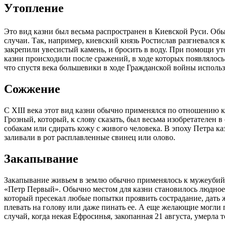
Утопление
Это вид казни был весьма распространен в Киевской Руси. Обы
случаи. Так, например, киевский князь Ростислав разгневался
закрепили увесистый камень, и бросить в воду. При помощи ут
казни происходили после сражений, в ходе которых появлялось
что спустя века большевики в ходе Гражданской войны использ
Сожжение
С XIII века этот вид казни обычно применялся по отношению к 
Грозный, который, к слову сказать, был весьма изобретателен
собакам или сдирать кожу с живого человека. В эпоху Петра 
заливали в рот расплавленные свинец или олово.
Закапывание
Закапывание живьем в землю обычно применялось к мужеубийца
«Петр Первый». Обычно местом для казни становилось людное 
который пресекал любые попытки проявить сострадание, дать ж
плевать на голову или даже пинать ее. А еще желающие могли 
случай, когда некая Ефросинья, закопанная 21 августа, умерла т