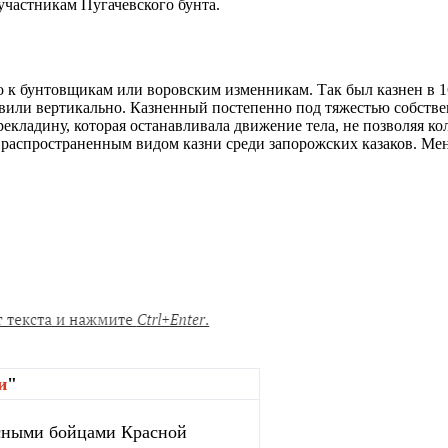
участникам Пугачевского бунта.
 к бунтовщикам или воровским изменникам. Так был казнен в 
тавили вертикально. Казненный постепенно под тяжестью собствен
рекладину, которая останавливала движение тела, не позволяя ко
ь распространенным видом казни среди запорожских казаков. Ме
и
"
сными бойцами Красной