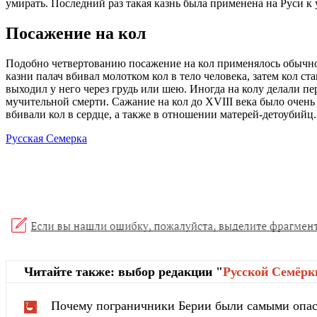
умирать. Последний раз такая казнь была применена на Руси к 
Посажение на кол
Подобно четвертованию посажение на кол применялось обычно
казни палач вбивал молотком кол в тело человека, затем кол с
выходил у него через грудь или шею. Иногда на колу делали пе
мучительной смерти. Сажание на кол до XVIII века было очен
вбивали кол в сердце, а также в отношении матерей-детоубийц.
Русская Семерка
Читайте также: выбор редакции "
Русской Cемёрк
Почему пограничники Берии были самыми опа