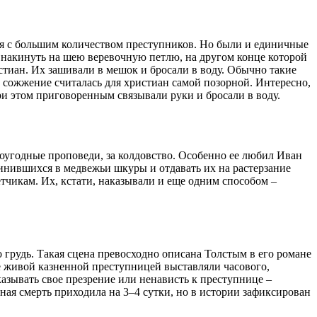
ься с большим количеством преступников. Но были и единичные
и, накинуть на шею веревочную петлю, на другом конце которой
стиан. Их зашивали в мешок и бросали в воду. Обычно такие
з сожжение считалась для христиан самой позорной. Интересно,
ри этом приговоренным связывали руки и бросали в воду.
огоугодные проповеди, за колдовство. Особенно ее любил Иван
овинившихся в медвежьи шкуры и отдавать их на растерзание
тчикам. Их, кстати, наказывали и еще одним способом –
грудь. Такая сцена превосходно описана Толстым в его романе
е живой казненной преступницей выставляли часового,
азывать свое презрение или ненависть к преступнице –
ая смерть приходила на 3–4 сутки, но в истории зафиксирован