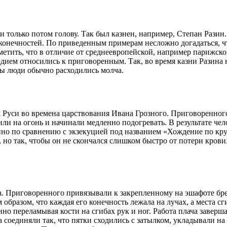
и только потом голову. Так был казнен, например, Степан Рази
 конечностей. По приведенным примерам несложно догадаться, ч
аметить, что в отличие от среднеевропейской, например парижско
дием относились к приговоренным. Так, во время казни Разина 
ы люди обычно расходились молча.
а Руси во времена царствования Ивана Грозного. Приговоренног
или на огонь и начинали медленно подогревать. В результате че
нно по сравнению с экзекуцией под названием «Хождение по кр
о так, чтобы он не скончался слишком быстро от потери крови.
. Приговоренного привязывали к закрепленному на эшафоте бре
 образом, что каждая его конечность лежала на лучах, а места 
но переламывая кости на сгибах рук и ног. Работа плача завер
 соединяли так, что пятки сходились с затылком, укладывали на