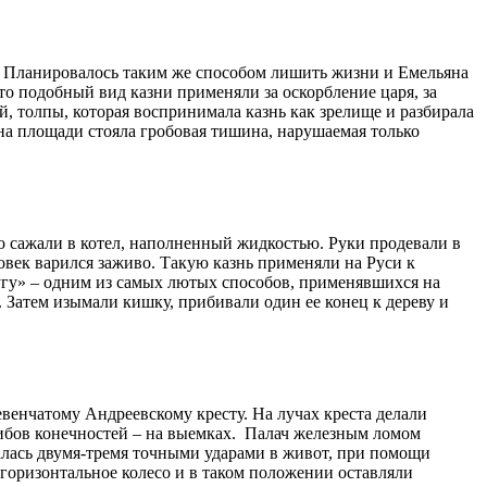
н. Планировалось таким же способом лишить жизни и Емельяна
то подобный вид казни применяли за оскорбление царя, за
й, толпы, которая воспринимала казнь как зрелище и разбирала
на площади стояла гробовая тишина, нарушаемая только
о сажали в котел, наполненный жидкостью. Руки продевали в
ловек варился заживо. Такую казнь применяли на Руси к
угу» – одним из самых лютых способов, применявшихся на
 Затем изымали кишку, прибивали один ее конец к дереву и
венчатому Андреевскому кресту. На лучах креста делали
сгибов конечностей – на выемках. Палач железным ломом
шалась двумя-тремя точными ударами в живот, при помощи
 горизонтальное колесо и в таком положении оставляли