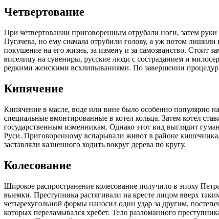
Четвертование
При четвертовании приговоренным отрубали ноги, затем руки 
Пугачева, но ему сначала отрубили голову, а уж потом лишили
покушение на его жизнь, за измену и за самозванство. Стоит з
виселицу на сувениры, русские люди с состраданием и милосер
редкими женскими всхлипываниями. По завершении процедур
Кипячение
Кипячение в масле, воде или вине было особенно популярно н
специальные вмонтированные в котел кольца. Затем котел став
государственным изменникам. Однако этот вид выглядит гума
Руси. Приговоренному вспарывали живот в районе кишечника, н
заставляли казненного ходить вокруг дерева по кругу.
Колесование
Широкое распространение колесование получило в эпоху Петра
выемки. Преступника растягивали на кресте лицом вверх таким
четырехугольной формы наносил один удар за другим, постепен
которых переламывался хребет. Тело разломанного преступника