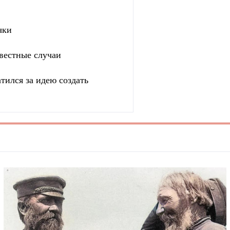
чки
вестные случаи
тился за идею создать