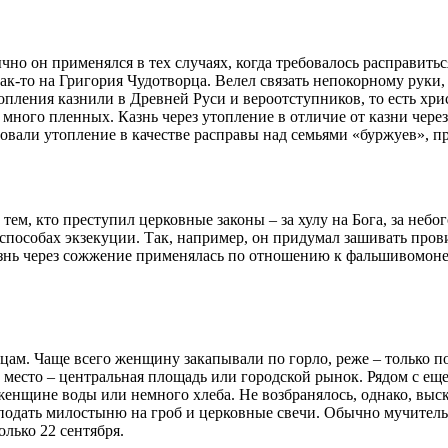
чно он применялся в тех случаях, когда требовалось расправит
 как-то на Григория Чудотворца. Велел связать непокорному рук
опления казнили в Древней Руси и вероотступников, то есть хри
 много пленных. Казнь через утопление в отличие от казни чере
овали утопление в качестве расправы над семьями «буржуев», п
тем, кто преступил церковные законы – за хулу на Бога, за неб
 в способах экзекуции. Так, например, он придумал зашивать пр
казнь через сожжение применялась по отношению к фальшивомоне
м. Чаще всего женщину закапывали по горло, реже – только по 
место – центральная площадь или городской рынок. Рядом с ещ
енщине воды или немного хлеба. Не возбранялось, однако, выск
подать милостыню на гроб и церковные свечи. Обычно мучительн
олько 22 сентября.