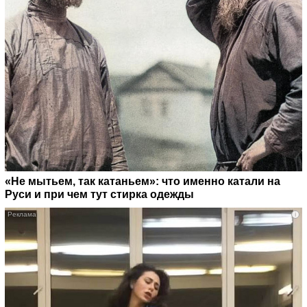
«Не мытьем, так катаньем»: что именно катали на
Руси и при чем тут стирка одежды
i