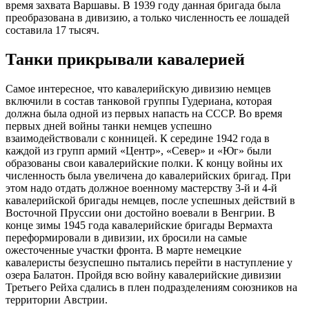
время захвата Варшавы. В 1939 году данная бригада была
преобразована в дивизию, а только численность ее лошадей
составила 17 тысяч.
Танки прикрывали кавалерией
Самое интересное, что кавалерийскую дивизию немцев
включили в состав танковой группы Гудериана, которая
должна была одной из первых напасть на СССР. Во время
первых дней войны танки немцев успешно
взаимодействовали с конницей. К середине 1942 года в
каждой из групп армий «Центр», «Север» и «Юг» были
образованы свои кавалерийские полки. К концу войны их
численность была увеличена до кавалерийских бригад. При
этом надо отдать должное военному мастерству 3-й и 4-й
кавалерийской бригады немцев, после успешных действий в
Восточной Пруссии они достойно воевали в Венгрии. В
конце зимы 1945 года кавалерийские бригады Вермахта
переформировали в дивизии, их бросили на самые
ожесточенные участки фронта. В марте немецкие
кавалеристы безуспешно пытались перейти в наступление у
озера Балатон. Пройдя всю войну кавалерийские дивизии
Третьего Рейха сдались в плен подразделениям союзников на
территории Австрии.