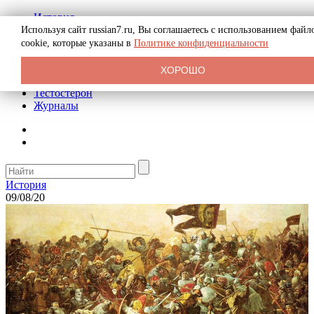
История
Биография
Используя сайт russian7.ru, Вы соглашаетесь с использованием файл
Криминал
cookie, которые указаны в
Политике конфиденциальности
Реклама на сайте
О сайте
ХОРОШО
Рекомендательные статьи
Тестостерон
Журналы
История
09/08/20