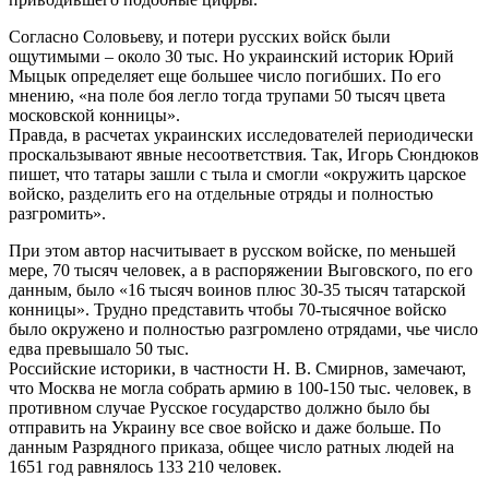
Согласно Соловьеву, и потери русских войск были
ощутимыми – около 30 тыс. Но украинский историк Юрий
Мыцык определяет еще большее число погибших. По его
мнению, «на поле боя легло тогда трупами 50 тысяч цвета
московской конницы».
Правда, в расчетах украинских исследователей периодически
проскальзывают явные несоответствия. Так, Игорь Сюндюков
пишет, что татары зашли с тыла и смогли «окружить царское
войско, разделить его на отдельные отряды и полностью
разгромить».
При этом автор насчитывает в русском войске, по меньшей
мере, 70 тысяч человек, а в распоряжении Выговского, по его
данным, было «16 тысяч воинов плюс 30-35 тысяч татарской
конницы». Трудно представить чтобы 70-тысячное войско
было окружено и полностью разгромлено отрядами, чье число
едва превышало 50 тыс.
Российские историки, в частности Н. В. Смирнов, замечают,
что Москва не могла собрать армию в 100-150 тыс. человек, в
противном случае Русское государство должно было бы
отправить на Украину все свое войско и даже больше. По
данным Разрядного приказа, общее число ратных людей на
1651 год равнялось 133 210 человек.