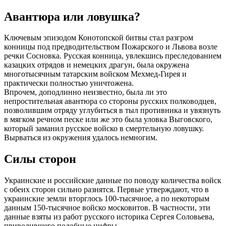
Авантюра или ловушка?
Ключевым эпизодом Конотопской битвы стал разгром
конницы под предводительством Пожарского и Львова возле
речки Сосновка. Русская конница, увлекшись преследованием
казацких отрядов и немецких драгун, была окружена
многотысячным татарским войском Мехмед-Гирея и
практически полностью уничтожена.
Впрочем, доподлинно неизвестно, была ли это
непростительная авантюра со стороны русских полководцев,
позволившим отряду углубиться в тыл противника и увязнуть
в мягком речном песке или же это была уловка Выговского,
который заманил русское войско в смертельную ловушку.
Вырваться из окружения удалось немногим.
Силы сторон
Украинские и российские данные по поводу количества войск
с обеих сторон сильно разнятся. Первые утверждают, что в
украинские земли вторглось 100-тысячное, а по некоторым
данным 150-тысячное войско московитов. В частности, эти
данные взяты из работ русского историка Сергея Соловьева,
приводившего подобные цифры.