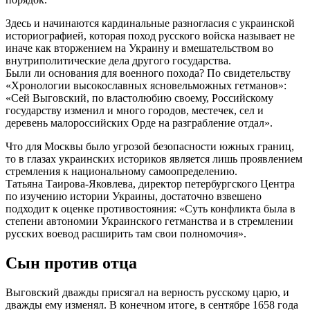
Здесь и начинаются кардинальные разногласия с украинской
историографией, которая поход русского войска называет не
иначе как вторжением на Украину и вмешательством во
внутриполитические дела другого государства.
Были ли основания для военного похода? По свидетельству
«Хронологии высокославных ясновельможных гетманов»:
«Сей Выговский, по властолюбию своему, Российскому
государству изменил и много городов, местечек, сел и
деревень малороссийских Орде на разграбление отдал».
Что для Москвы было угрозой безопасности южных границ,
то в глазах украинских историков является лишь проявлением
стремления к национальному самоопределению.
Татьяна Таирова-Яковлева, директор петербургского Центра
по изучению истории Украины, достаточно взвешено
подходит к оценке противостояния: «Суть конфликта была в
степени автономии Украинского гетманства и в стремлении
русских воевод расширить там свои полномочия».
Сын против отца
Выговский дважды присягал на верность русскому царю, и
дважды ему изменял. В конечном итоге, в сентябре 1658 года