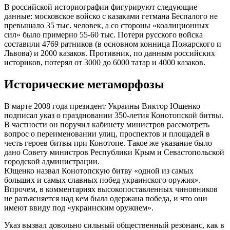
В российской историографии фигурируют следующие
данные: московское войско с казаками гетмана Беспалого не
превышало 35 тыс. человек, а со стороны «коалиционных
сил» было примерно 55-60 тыс. Потери русского войска
составили 4769 ратников (в основном конница Пожарского и
Львова) и 2000 казаков. Противник, по данным российских
историков, потерял от 3000 до 6000 татар и 4000 казаков.
Исторические метаморфозы
В марте 2008 года президент Украины Виктор Ющенко
подписал указ о праздновании 350-летия Конотопской битвы.
В частности он поручил кабинету министров рассмотреть
вопрос о переименовании улиц, проспектов и площадей в
честь героев битвы при Конотопе. Такое же указание было
дано Совету министров Республики Крым и Севастопольской
городской администрации.
Ющенко назвал Конотопскую битву «одной из самых
больших и самых славных побед украинского оружия».
Впрочем, в комментариях высокопоставленных чиновников
не разъясняется над кем была одержана победа, и что они
имеют ввиду под «украинским оружием».
Указ вызвал довольно сильный общественный резонанс, как в