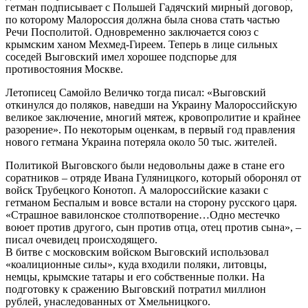
гетман подписывает с Польшей Гадячский мирный договор,
по которому Малороссия должна была снова стать частью
Речи Посполитой. Одновременно заключается союз с
крымским ханом Мехмед-Гиреем. Теперь в лице сильных
соседей Выговский имел хорошее подспорье для
противостояния Москве.
Летописец Самойло Величко тогда писал: «Выговский
откинулся до поляков, наведши на Украину Малороссийскую
великое заключение, многий мятеж, кровопролитие и крайнее
разорение». По некоторым оценкам, в первый год правления
нового гетмана Украина потеряла около 50 тыс. жителей.
Политикой Выговского были недовольны даже в стане его
соратников – отряде Ивана Гуляницкого, который оборонял от
войск Трубецкого Конотоп. А малороссийские казаки с
гетманом Беспалым и вовсе встали на сторону русского царя.
«Страшное вавилонское столпотворение…Одно местечко
воюет против другого, сын против отца, отец против сына», –
писал очевидец происходящего.
В битве с московским войском Выговский использовал
«коалиционные силы», куда входили поляки, литовцы,
немцы, крымские татары и его собственные полки. На
подготовку к сражению Выговский потратил миллион
рублей, унаследованных от Хмельницкого.