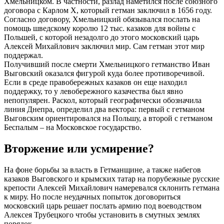
Хмельницком. В частности, разлад наметился после союзного
договора с Карлом X, который гетман заключил в 1656 году.
Согласно договору, Хмельницкий обязывался послать на
помощь шведскому королю 12 тыс. казаков для войны с
Польшей, с которой незадолго до этого московский царь
Алексей Михайлович заключил мир. Сам гетман этот мир
поддержал.
Получивший после смерти Хмельницкого гетманство Иван
Выговский оказался фигурой куда более противоречивой.
Если в среде правобережных казаков он еще находил
поддержку, то у левобережного казачества был явно
непопулярен. Раскол, который географически обозначила
линия Днепра, определил два вектора: первый с гетманом
Выговским ориентировался на Польшу, а второй с гетманом
Беспалым – на Московское государство.
Вторжение или усмирение?
На фоне борьбы за власть в Гетманщине, а также набегов
казаков Выговского и крымских татар на порубежные русские
крепости Алексей Михайлович намеревался склонить гетмана
к миру. Но после неудачных попыток договориться
московский царь решает послать армию под воеводством
Алексея Трубецкого чтобы установить в смутных землях
порядок.