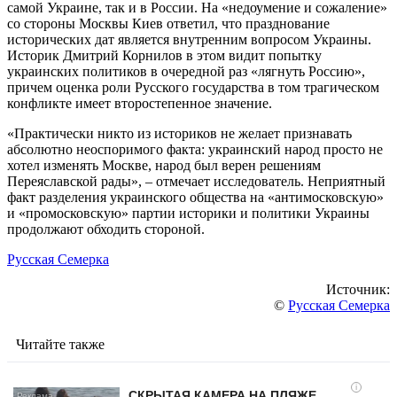
самой Украине, так и в России. На «недоумение и сожаление»
со стороны Москвы Киев ответил, что празднование
исторических дат является внутренним вопросом Украины.
Историк Дмитрий Корнилов в этом видит попытку
украинских политиков в очередной раз «лягнуть Россию»,
причем оценка роли Русского государства в том трагическом
конфликте имеет второстепенное значение.
«Практически никто из историков не желает признавать
абсолютно неоспоримого факта: украинский народ просто не
хотел изменять Москве, народ был верен решениям
Переяславской рады», – отмечает исследователь. Неприятный
факт разделения украинского общества на «антимосковскую»
и «промосковскую» партии историки и политики Украины
продолжают обходить стороной.
Русская Семерка
Источник:
©
Русская Семерка
Читайте также
i
СКРЫТАЯ КАМЕРА НА ПЛЯЖЕ